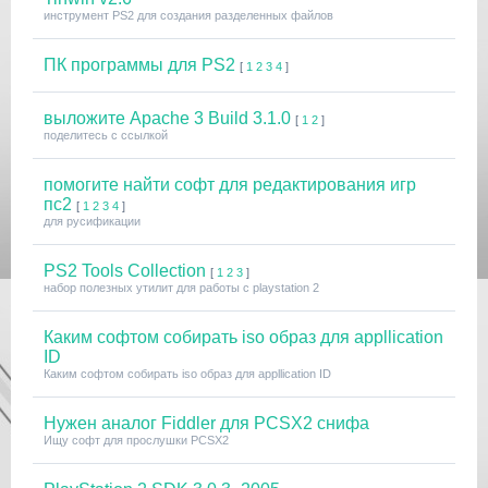
инструмент PS2 для создания разделенных файлов
ПК программы для PS2
[
1
2
3
4
]
выложите Apache 3 Build 3.1.0
[
1
2
]
поделитесь с ссылкой
помогите найти софт для редактирования игр
пс2
[
1
2
3
4
]
для русификации
PS2 Tools Collection
[
1
2
3
]
набор полезных утилит для работы с playstation 2
Каким софтом собирать iso образ для appllication
ID
Каким софтом собирать iso образ для appllication ID
Нужен аналог Fiddler для PСSX2 снифа
Ищу софт для прослушки PCSX2