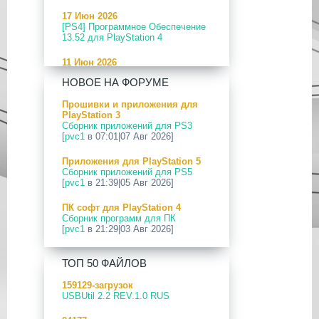
17 Июн 2026
[PS4] Программное Обеспечение
13.52 для PlayStation 4
11 Июн 2026
[PS5] Программное Обеспечение
НОВОЕ НА ФОРУМЕ
26.04-13.40.00 для PlayStation 5
Прошивки и приложения для
24 Апр 2026
PlayStation 3
[PS5] Программное Обеспечение
Сборник приложений для PS3
26.03-13.20.00 для PlayStation 5
[
pvc1
в 07:01|07 Авг 2026]
12 Апр 2026
Приложения для PlayStation 5
[PS Portal] Программное
Сборник приложений для PS5
Обеспечение 7.0.2 для PS Portal
[
pvc1
в 21:39|05 Авг 2026]
09 Апр 2026
ПК софт для PlayStation 4
[PS3|CFW] webMAN MOD
Сборник программ для ПК
v1.47.48p
[
pvc1
в 21:29|03 Авг 2026]
29 Мар 2026
ПК софт для PlayStation 5
[PS3] PS3HEN v3.5.0
ТОП 50 ФАЙЛОВ
Сборник программ для ПК
[
pvc1
в 21:17|03 Авг 2026]
19 Мар 2026
159129-загрузок
[PS Portal] Программное
USBUtil 2.2 REV.1.0 RUS
Приложения для PlayStation 5
Обеспечение 7.0.0 для PS Portal
PS5 Payload websrv v0.34