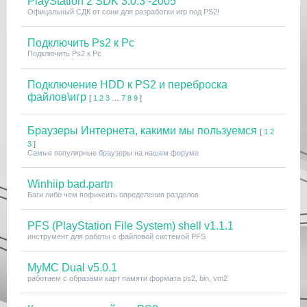
PlayStation 2 SDK 3.0.3 -2005
Офицальный СДК от сони для разработки игр под PS2!
Подключить Ps2 к Pc
Подключить Ps2 к Pc
Подключение HDD к PS2 и переброска
файлов\игр
[
1
2
3
…
7
8
9
]
Браузеры Интернета, какими мы пользуемся
[
1
2
3
]
Самые популярные браузеры на нашем форуме
Winhiip bad.partn
Баги либо чем пофиксить определения разделов
PFS (PlayStation File System) shell v1.1.1
инструмент для работы с файловой системой PFS
MyMC Dual v5.0.1
работаем с образами карт памяти формата ps2, bin, vm2