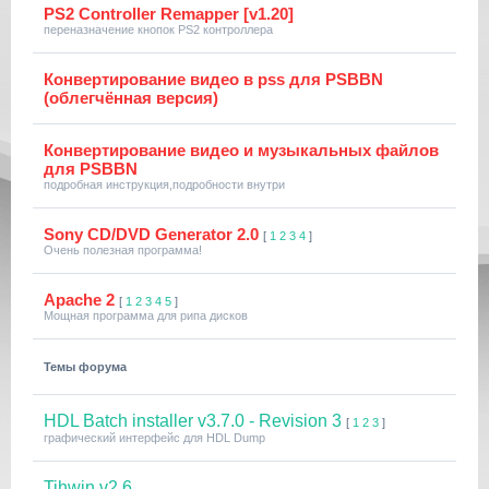
PS2 Controller Remapper [v1.20]
переназначение кнопок PS2 контроллера
Конвертирование видео в pss для PSBBN
(облегчённая версия)
Конвертирование видео и музыкальных файлов
для PSBBN
подробная инструкция,подробности внутри
Sony CD/DVD Generator 2.0
[
1
2
3
4
]
Очень полезная программа!
Apache 2
[
1
2
3
4
5
]
Мощная программа для рипа дисков
Темы форума
HDL Batch installer v3.7.0 - Revision 3
[
1
2
3
]
графический интерфейс для HDL Dump
Tihwin v2.6