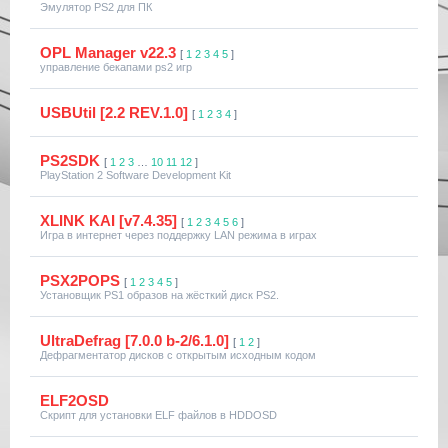
Эмулятор PS2 для ПК
OPL Manager v22.3
[
1
2
3
4
5
]
управление бекапами ps2 игр
USBUtil [2.2 REV.1.0]
[
1
2
3
4
]
PS2SDK
[
1
2
3
…
10
11
12
]
PlayStation 2 Software Development Kit
XLINK KAI [v7.4.35]
[
1
2
3
4
5
6
]
Игра в интернет через поддержку LAN режима в играх
PSX2POPS
[
1
2
3
4
5
]
Установщик PS1 образов на жёсткий диск PS2.
UltraDefrag [7.0.0 b-2/6.1.0]
[
1
2
]
Дефрагментатор дисков с открытым исходным кодом
ELF2OSD
Скрипт для установки ELF файлов в HDDOSD