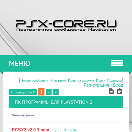
МЕНЮ
[
·
·
·
·
]
Новые сообщения
Участники
Правила форума
Поиск
Подписки
Регистрация
•
Вход
1
Страница
1
из
2
2
»
ПК ПРОГРАММЫ ДЛЯ PLAYSTATION 2
Важные темы
PCSX2 v2.0.3 beta
[
1
2
3
…
37
38
39
]