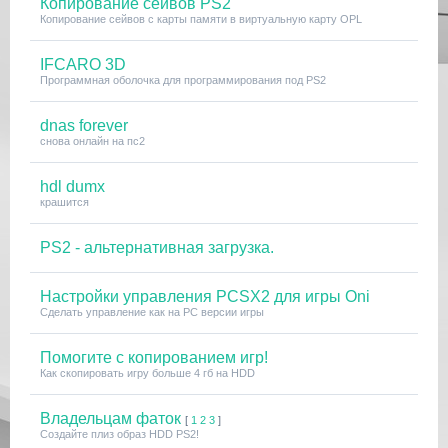
Копирование сейвов PS2
Копирование сейвов с карты памяти в виртуальную карту OPL
IFCARO 3D
Программная оболочка для программирования под PS2
dnas forever
снова онлайн на пс2
hdl dumx
крашится
PS2 - альтернативная загрузка.
Настройки управления PCSX2 для игры Oni
Сделать управление как на PC версии игры
Помогите с копированием игр!
Как скопировать игру больше 4 гб на HDD
Владельцам фаток
[
1
2
3
]
Создайте плиз образ HDD PS2!