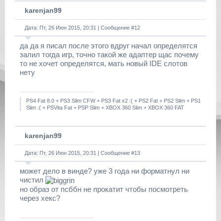
karenjan99
Дата: Пт, 26 Июн 2015, 20:31 | Сообщение #
12
да да я писал после этого вдруг начал определятся
залил тогда игр, точно такой же адаптер щас почему
то не хочет определятся, мать новый IDE слотов
нету
PS4 Fat 8.0 + PS3 Slim CFW + PS3 Fat x2 :( + PS2 Fat + PS2 Slim + PS1
Slim :( + PSVita Fat + PSP Slim + XBOX 360 Slim + XBOX 360 FAT
karenjan99
Дата: Пт, 26 Июн 2015, 20:31 | Сообщение #
13
может дело в винде? уже 3 года ни форматнул ни
чистил
но образ от псббн не прокатит чтобы посмотреть
через хекс?