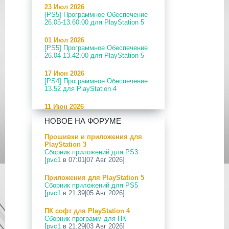
23 Июл 2026
[PS5] Программное Обеспечение
26.05-13.60.00 для PlayStation 5
01 Июл 2026
[PS5] Программное Обеспечение
26.04-13.42.00 для PlayStation 5
17 Июн 2026
[PS4] Программное Обеспечение
13.52 для PlayStation 4
11 Июн 2026
[PS5] Программное Обеспечение
НОВОЕ НА ФОРУМЕ
26.04-13.40.00 для PlayStation 5
Прошивки и приложения для
24 Апр 2026
PlayStation 3
[PS5] Программное Обеспечение
Сборник приложений для PS3
26.03-13.20.00 для PlayStation 5
[
pvc1
в 07:01|07 Авг 2026]
12 Апр 2026
Приложения для PlayStation 5
[PS Portal] Программное
Сборник приложений для PS5
Обеспечение 7.0.2 для PS Portal
[
pvc1
в 21:39|05 Авг 2026]
09 Апр 2026
ПК софт для PlayStation 4
[PS3|CFW] webMAN MOD
Сборник программ для ПК
v1.47.48p
[
pvc1
в 21:29|03 Авг 2026]