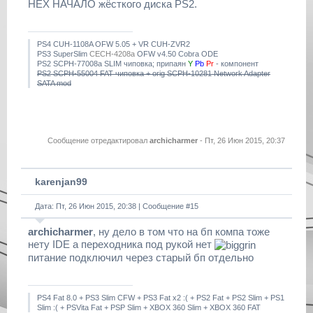
HEX НАЧАЛО жёсткого диска PS2.
PS4 CUH-1108A OFW 5.05 + VR CUH-ZVR2
PS3 SuperSlim
CECH-4208a
OFW v4.50 Cobra ODE
PS2 SCPH-77008a SLIM чиповка; припаян
Y
Pb
Pr
- компонент
PS2 SCPH-55004 FAT чиповка + orig SCPH-10281 Network Adapter
SATA mod
Сообщение отредактировал
archicharmer
-
Пт, 26 Июн 2015, 20:37
karenjan99
Дата: Пт, 26 Июн 2015, 20:38 | Сообщение #
15
archicharmer
, ну дело в том что на бп компа тоже
нету IDE а переходника под рукой нет
питание подключил через старый бп отдельно
PS4 Fat 8.0 + PS3 Slim CFW + PS3 Fat x2 :( + PS2 Fat + PS2 Slim + PS1
Slim :( + PSVita Fat + PSP Slim + XBOX 360 Slim + XBOX 360 FAT