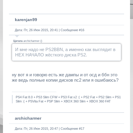
karenjan99
Дата: Пт, 26 Июн 2015, 20:41 | Сообщение #
16
Цитата
archicharmer
(
)
И мне надо не PS2BBN, а именно как выглядит в
HEX НАЧАЛО жёсткого диска PS2.
ну вот я и говорю есть же дампы и от осд и ббн это
же ведь полные копии дисков пс2 или я ошибаюсь?
PS4 Fat 8.0 + PS3 Slim CFW + PS3 Fat x2 :( + PS2 Fat + PS2 Slim + PS1
Slim :( + PSVita Fat + PSP Slim + XBOX 360 Slim + XBOX 360 FAT
archicharmer
Дата: Пт, 26 Июн 2015, 20:47 | Сообщение #
17