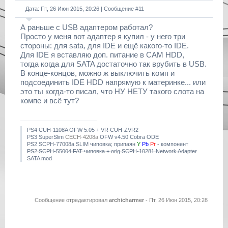
Дата: Пт, 26 Июн 2015, 20:26 | Сообщение #
11
А раньше с USB адаптером работал?
Просто у меня вот адаптер я купил - у него три
стороны: для sata, для IDE и ещё какого-то IDE.
Для IDE я вставляю доп. питание в САМ HDD,
тогда когда для SATA достаточно так врубить в USB.
В конце-концов, можно ж выключить комп и
подсоединить IDE HDD напрямую к материнке... или
это ты когда-то писал, что НУ НЕТУ такого слота на
компе и всё тут?
PS4 CUH-1108A OFW 5.05 + VR CUH-ZVR2
PS3 SuperSlim
CECH-4208a
OFW v4.50 Cobra ODE
PS2 SCPH-77008a SLIM чиповка; припаян
Y
Pb
Pr
- компонент
PS2 SCPH-55004 FAT чиповка + orig SCPH-10281 Network Adapter
SATA mod
Сообщение отредактировал
archicharmer
-
Пт, 26 Июн 2015, 20:28