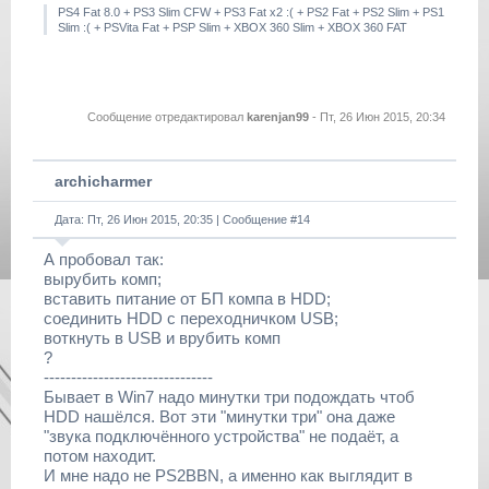
PS4 Fat 8.0 + PS3 Slim CFW + PS3 Fat x2 :( + PS2 Fat + PS2 Slim + PS1
Slim :( + PSVita Fat + PSP Slim + XBOX 360 Slim + XBOX 360 FAT
Сообщение отредактировал
karenjan99
-
Пт, 26 Июн 2015, 20:34
archicharmer
Дата: Пт, 26 Июн 2015, 20:35 | Сообщение #
14
А пробовал так:
вырубить комп;
вставить питание от БП компа в HDD;
соединить HDD с переходничком USB;
воткнуть в USB и врубить комп
?
-------------------------------
Бывает в Win7 надо минутки три подождать чтоб
HDD нашёлся. Вот эти "минутки три" она даже
"звука подключённого устройства" не подаёт, а
потом находит.
И мне надо не PS2BBN, а именно как выглядит в