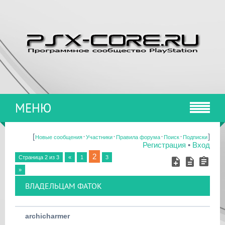
МЕНЮ
[
·
·
·
·
]
Новые сообщения
Участники
Правила форума
Поиск
Подписки
Регистрация
•
Вход
2
Страница
2
из
3
«
1
3
»
ВЛАДЕЛЬЦАМ ФАТОК
archicharmer