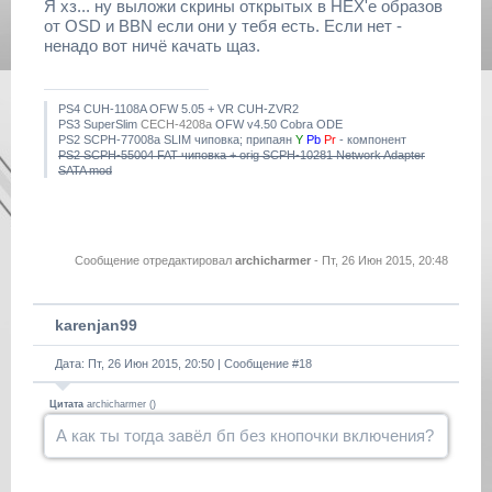
Я хз... ну выложи скрины открытых в HEX'е образов
от OSD и BBN если они у тебя есть. Если нет -
ненадо вот ничё качать щаз.
PS4 CUH-1108A OFW 5.05 + VR CUH-ZVR2
PS3 SuperSlim
CECH-4208a
OFW v4.50 Cobra ODE
PS2 SCPH-77008a SLIM чиповка; припаян
Y
Pb
Pr
- компонент
PS2 SCPH-55004 FAT чиповка + orig SCPH-10281 Network Adapter
SATA mod
Сообщение отредактировал
archicharmer
-
Пт, 26 Июн 2015, 20:48
karenjan99
Дата: Пт, 26 Июн 2015, 20:50 | Сообщение #
18
Цитата
archicharmer
(
)
А как ты тогда завёл бп без кнопочки включения?