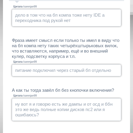
Цитата
karenjan99
дело в том что на бп компа тоже нету IDE а
переходника под рукой нет
Фраза имеет смысл если только ты имел в виду что
на бп компа нету таких четырёхштырьковых вилок,
что вставляются, например, ещё и во внешний
кулер, подсветку корпуса и т.п.
Цитата
karenjan99
питание подключил через старый бп отдельно
А как ты тогда завёл бп без кнопочки включения?
Цитата
karenjan99
ну вот я и говорю есть же дампы и от осд и ббн
это же ведь полные копии дисков пс2 или я
ошибаюсь?