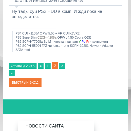
Дата: Пт, 26 Июн 2015, 20:56 | Сообщение #
20
Ну тады суй PS2 HDD в комп. И жди пока не
определится.
PS4 CUH-1108A OFW 5.05 + VR CUH-ZVR2
PS3 SuperSlim
CECH-4208a
OFW v4.50 Cobra ODE
PS2 SCPH-77008a SLIM чиповка; припаян
Y
Pb
Pr
- компонент
PS2 SCPH-55004 FAT чиповка + orig SCPH-10281 Network Adapter
SATA mod
2
Страница
2
из
3
«
1
3
»
НОВОСТИ САЙТА