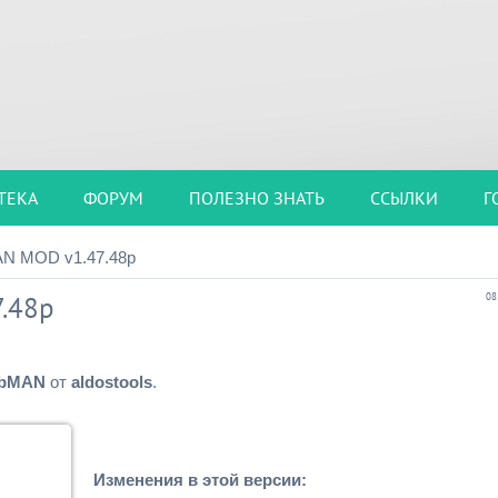
ТЕКА
ФОРУМ
ПОЛЕЗНО ЗНАТЬ
ССЫЛКИ
Г
N MOD v1.47.48p
.48p
08
bMAN
от
aldostools
.
Изменения в этой версии: