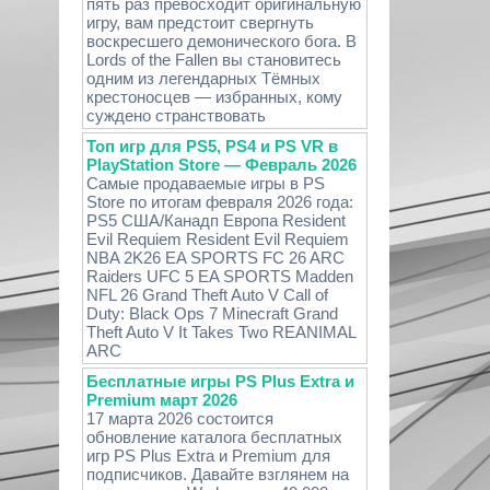
пять раз превосходит оригинальную
игру, вам предстоит свергнуть
воскресшего демонического бога. В
Lords of the Fallen вы становитесь
одним из легендарных Тёмных
крестоносцев — избранных, кому
суждено странствовать
Топ игр для PS5, PS4 и PS VR в
PlayStation Store — Февраль 2026
Самые продаваемые игры в PS
Store по итогам февраля 2026 года:
PS5 США/Канадп Европа Resident
Evil Requiem Resident Evil Requiem
NBA 2K26 EA SPORTS FC 26 ARC
Raiders UFC 5 EA SPORTS Madden
NFL 26 Grand Theft Auto V Call of
Duty: Black Ops 7 Minecraft Grand
Theft Auto V It Takes Two REANIMAL
ARC
Бесплатные игры PS Plus Extra и
Premium март 2026
17 марта 2026 состоится
обновление каталога бесплатных
игр PS Plus Extra и Premium для
подписчиков. Давайте взглянем на