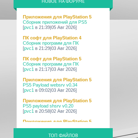
НОВОЕ НА ФОРУМЕ
09 Апр 2026
[PS3|CFW] webMAN MOD v1.47.48p
Приложения для PlayStation 5
Сборник приложений для PS5
29 Мар 2026
[
pvc1
в 21:39|05 Авг 2026]
[PS3] PS3HEN v3.5.0
ПК софт для PlayStation 4
19 Мар 2026
Сборник программ для ПК
[PS Portal] Программное
[
pvc1
в 21:29|03 Авг 2026]
Обеспечение 7.0.0 для PS P...
ПК софт для PlayStation 5
18 Мар 2026
Сборник программ для ПК
[PS3] Программное Обеспечение 4.93
[
pvc1
в 21:17|03 Авг 2026]
для PlayStation...
Приложения для PlayStation 5
17 Мар 2026
PS5 Payload websrv v0.34
[PS4] Программное Обеспечение
[
pvc1
в 09:02|03 Авг 2026]
13.50 для PlayStatio...
Приложения для PlayStation 5
17 Мар 2026
PS5 payload shsrv v0.20
[PS5] Программное Обеспечение
[
pvc1
в 20:58|02 Авг 2026]
26.02-13.00.00 для P...
Приложения для PlayStation 5
19 Фев 2026
PS5 Payload ELF Loader v0.24
[PS3] PS3HEN v3.4.1
[
pvc1
в 20:57|02 Авг 2026]
ТОП ФАЙЛОВ