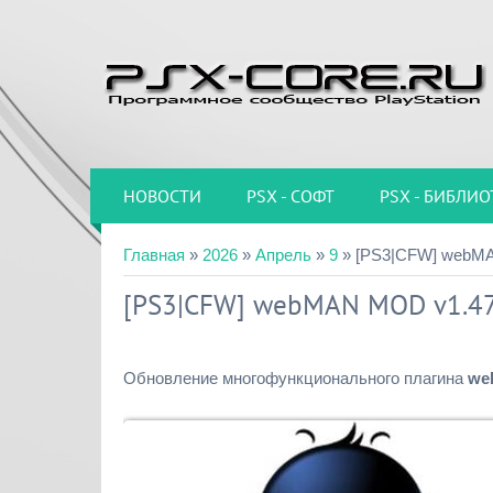
НОВОСТИ
PSX - СОФТ
PSX - БИБЛИО
Главная
»
2026
»
Апрель
»
9
» [PS3|CFW] webMA
[PS3|CFW] webMAN MOD v1.47
Обновление многофункционального плагина
we