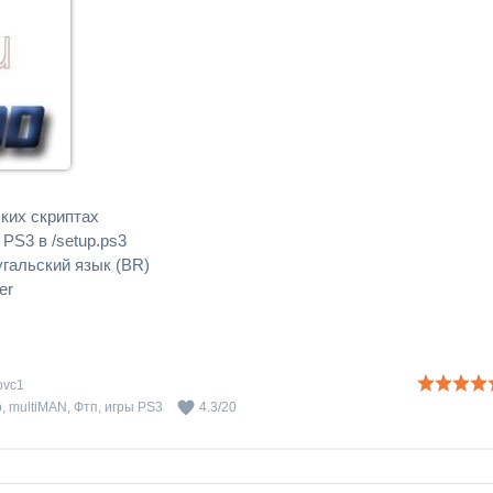
ких скриптах
 PS3 в /setup.ps3
угальский язык (BR)
er
pvc1
p
,
multiMAN
,
Фтп
,
игры PS3
4.3
/
20