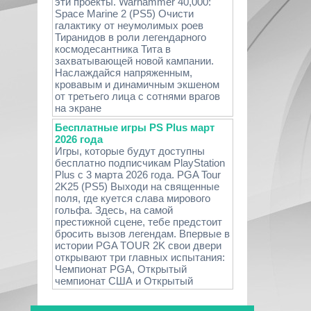
эти проекты. Warhammer 40,000:
Space Marine 2 (PS5) Очисти
галактику от неумолимых роев
Тиранидов в роли легендарного
космодесантника Тита в
захватывающей новой кампании.
Наслаждайся напряженным,
кровавым и динамичным экшеном
от третьего лица с сотнями врагов
на экране
Бесплатные игры PS Plus март
2026 года
Игры, которые будут доступны
бесплатно подписчикам PlayStation
Plus с 3 марта 2026 года. PGA Tour
2K25 (PS5) Выходи на священные
поля, где куется слава мирового
гольфа. Здесь, на самой
престижной сцене, тебе предстоит
бросить вызов легендам. Впервые в
истории PGA TOUR 2K свои двери
открывают три главных испытания:
Чемпионат PGA, Открытый
чемпионат США и Открытый