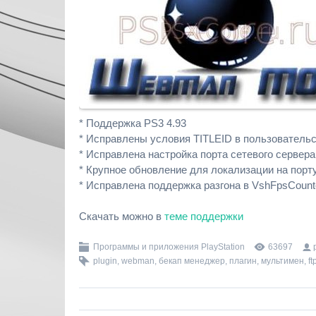
* Поддержка PS3 4.93
* Исправлены условия TITLEID в пользовательс
* Исправлена ​​настройка порта сетевого сервера
* Крупное обновление для локализации на порт
* Исправлена ​​поддержка разгона в VshFpsCount
Скачать можно в
теме поддержки
Программы и приложения PlayStation
63697
plugin
,
webman
,
бекап менеджер
,
плагин
,
мультимен
,
ft