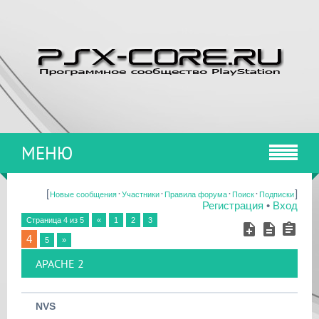
МЕНЮ
[
·
·
·
·
]
Новые сообщения
Участники
Правила форума
Поиск
Подписки
Регистрация
•
Вход
Страница
4
из
5
«
1
2
3
4
5
»
APACHE 2
NVS