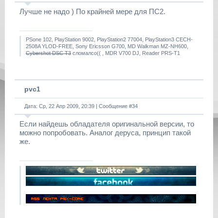
Лучше не надо ) По крайней мере для ПС2.
PSone 102, PlayStation 9002, PlayStation2 77004, PlayStation3 CECH-
2508A YLOD-FREE, Sony Ericsson G700, MD Walkman MZ-NH600,
Cybershot DSC T3
сломалсо(( , MDR V700 DJ, Reader PRS-T1
pvc1
Дата: Ср, 22 Апр 2009, 20:39 | Сообщение #
34
Если найдешь обладателя оригинальной версии, то
можно попробовать. Аналог деруса, принцип такой
же.