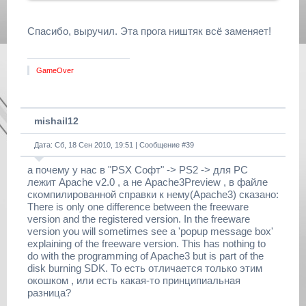
Спасибо, выручил. Эта прога ништяк всё заменяет!
GameOver
mishail12
Дата: Сб, 18 Сен 2010, 19:51 | Сообщение #
39
а почему у нас в "PSX Софт" -> PS2 -> для PC
лежит Apache v2.0 , а не Apache3Preview , в файле
скомпилированной справки к нему(Apache3) сказано:
There is only one difference between the freeware
version and the registered version. In the freeware
version you will sometimes see a 'popup message box'
explaining of the freeware version. This has nothing to
do with the programming of Apache3 but is part of the
disk burning SDK. То есть отличается только этим
окошком , или есть какая-то принципиальная
разница?