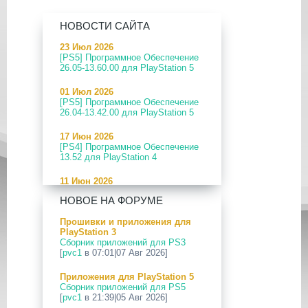
НОВОСТИ САЙТА
23 Июл 2026
[PS5] Программное Обеспечение
26.05-13.60.00 для PlayStation 5
01 Июл 2026
[PS5] Программное Обеспечение
26.04-13.42.00 для PlayStation 5
17 Июн 2026
[PS4] Программное Обеспечение
13.52 для PlayStation 4
11 Июн 2026
[PS5] Программное Обеспечение
НОВОЕ НА ФОРУМЕ
26.04-13.40.00 для PlayStation 5
Прошивки и приложения для
24 Апр 2026
PlayStation 3
[PS5] Программное Обеспечение
Сборник приложений для PS3
26.03-13.20.00 для PlayStation 5
[
pvc1
в 07:01|07 Авг 2026]
12 Апр 2026
Приложения для PlayStation 5
[PS Portal] Программное
Сборник приложений для PS5
Обеспечение 7.0.2 для PS Portal
[
pvc1
в 21:39|05 Авг 2026]