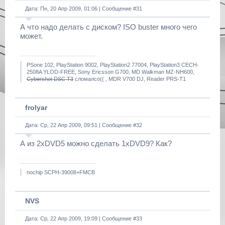
Дата: Пн, 20 Апр 2009, 01:06 | Сообщение #
31
А что надо делать с диском? ISO buster много чего
может.
PSone 102, PlayStation 9002, PlayStation2 77004, PlayStation3 CECH-
2508A YLOD-FREE, Sony Ericsson G700, MD Walkman MZ-NH600,
Cybershot DSC T3
сломалсо(( , MDR V700 DJ, Reader PRS-T1
frolyar
Дата: Ср, 22 Апр 2009, 09:51 | Сообщение #
32
А из 2хDVD5 можно сделать 1хDVD9? Как?
nochip SCPH-39008+FMCB
NVS
Дата: Ср, 22 Апр 2009, 19:09 | Сообщение #
33