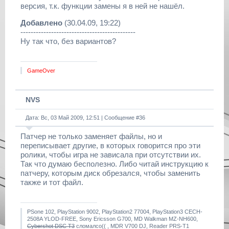
версия, т.к. функции замены я в ней не нашёл.
Добавлено
(30.04.09, 19:22)
---------------------------------------------
Ну так что, без вариантов?
GameOver
NVS
Дата: Вс, 03 Май 2009, 12:51 | Сообщение #
36
Патчер не только заменяет файлы, но и
переписывает другие, в которых говорится про эти
ролики, чтобы игра не зависала при отсутствии их.
Так что думаю бесполезно. Либо читай инструкцию к
патчеру, которым диск обрезался, чтобы заменить
также и тот файл.
PSone 102, PlayStation 9002, PlayStation2 77004, PlayStation3 CECH-
2508A YLOD-FREE, Sony Ericsson G700, MD Walkman MZ-NH600,
Cybershot DSC T3
сломалсо(( , MDR V700 DJ, Reader PRS-T1