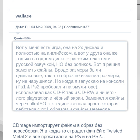
wallace
Дата: Пн, 04 Май 2009, 04:23 | Сообщение #
37
Quote
(
BiDi
)
Вот у меня есть игра, она на 2х дисках и
полностью на английском, а вот у друга она же
только на одном диске с русским текстом и
русской озвучкой, НО без роликов. Вот я решил
заменить файлы. Вроде размеры были
одинаковые, так что образ не изменил размеры,
ну не нарушился. Но когда я запускаю на консоли
(Ps1 & Ps2 пробовал и на эмуляторе),
использовал как CD-R так и CD-RW и ничего -
лого playstation и чёрный экран. Заменял я файлы
через ultraISO, т.к. единственная прога, которая
работала с пс1 образом и файлы заменяла.
CDmage импортирует файлы в образ без
пересборки. Я в когда-то страдал фигнёй с Twisted
Metal 2 и всё прокатило и на PS и на PS2...