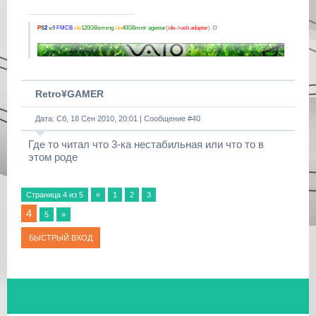
P
S
2
v.9
FMCB
ide
120GBsmsng
ide
40GBmxtr
agestar
(
ide->usb adapter
) :D
Retro¥GAMER
Дата: Сб, 18 Сен 2010, 20:01 | Сообщение #
40
Где то читал что 3-ка нестабильная или что то в
этом роде
Страница
4
из
5
«
1
2
3
4
5
»