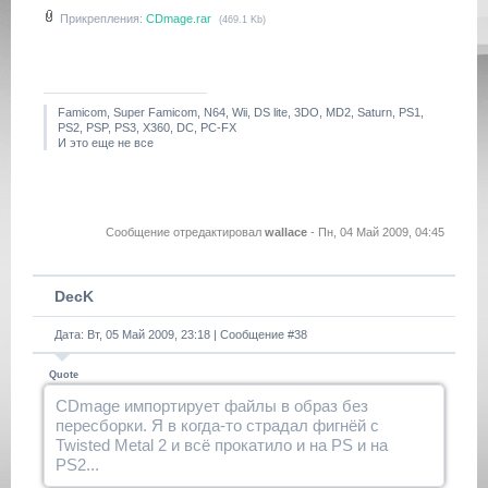
Прикрепления:
CDmage.rar
(469.1 Kb)
Famicom, Super Famicom, N64, Wii, DS lite, 3DO, MD2, Saturn, PS1,
PS2, PSP, PS3, X360, DC, PC-FX
И это еще не все
Сообщение отредактировал
wallace
-
Пн, 04 Май 2009, 04:45
DecK
Дата: Вт, 05 Май 2009, 23:18 | Сообщение #
38
Quote
CDmage импортирует файлы в образ без
пересборки. Я в когда-то страдал фигнёй с
Twisted Metal 2 и всё прокатило и на PS и на
PS2...