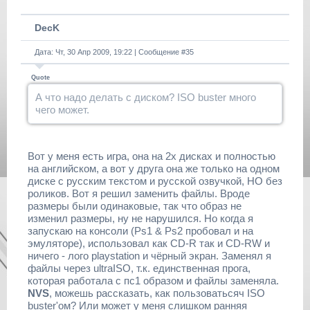
DecK
Дата: Чт, 30 Апр 2009, 19:22 | Сообщение #
35
Quote
А что надо делать с диском? ISO buster много
чего может.
Вот у меня есть игра, она на 2х дисках и полностью
на английском, а вот у друга она же только на одном
диске с русским текстом и русской озвучкой, НО без
роликов. Вот я решил заменить файлы. Вроде
размеры были одинаковые, так что образ не
изменил размеры, ну не нарушился. Но когда я
запускаю на консоли (Ps1 & Ps2 пробовал и на
эмуляторе), использовал как CD-R так и CD-RW и
ничего - лого playstation и чёрный экран. Заменял я
файлы через ultraISO, т.к. единственная прога,
которая работала с пс1 образом и файлы заменяла.
NVS
, можешь рассказать, как пользоватьсяч ISO
buster'ом? Или может у меня слишком ранняя