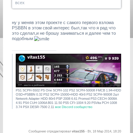
всех
ну у меняв этом проекте с самого первого взлома
PSBBN в этом свой интерес был,так что я рад что
это сделал,и не брошу заниматься и далее чем то
подобным
PS1 SCPH-5502 PS One SCPH-102 PS2 SCPH-50008 FMCB 1.94+HDD
OSD+PSBBN 0.32 PS2 SCPH-15000+HDD 40гб PS2 SCPH-90008 2шт
Network Adapter HDD 80гб PSP 2008 6.61 Promod PS3 CECH-3008A
4.91 PS4 CUH-1006A B01 11.50 PS5 CFI-1004 9.20 PSVita PCH-1008
3.74 PSX DESR-7500 2.11
мое Discord сообщество
Сообщение отредактировал
vitas155
-
Вт, 18 Мар 2014, 18:20