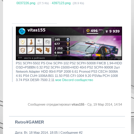
0037226.png
·
4397123.png
(27.5 Kb)
(28.9 Kb)
PS1 SCPH-5502 PS One SCPH-102 PS2 SCPH-50008 FMCB 1.94+HDD
OSD+PSBBN 0.32 PS2 SCPH-15000+HDD 40гб PS2 SCPH-90008 2шт
Network Adapter HDD 80гб PSP 2008 6.61 Promod PS3 CECH-3008A
4.91 PS4 CUH-1006A B01 11.50 PS5 CFI-1004 9.20 PSVita PCH-1008
3.74 PSX DESR-7500 2.11
мое Discord сообщество
Сообщение отредактировал
vitas155
-
Ср, 19 Мар 2014, 14:54
Retro¥GAMER
Дата: Вт, 18 Мар 2014, 18:05 | Сообщение #
2