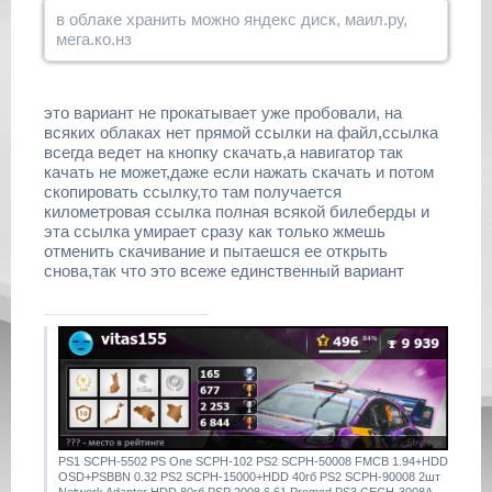
в облаке хранить можно яндекс диск, маил.ру,
мега.ко.нз
это вариант не прокатывает уже пробовали, на
всяких облаках нет прямой ссылки на файл,ссылка
всегда ведет на кнопку скачать,а навигатор так
качать не может,даже если нажать скачать и потом
скопировать ссылку,то там получается
километровая ссылка полная всякой билеберды и
эта ссылка умирает сразу как только жмешь
отменить скачивание и пытаешся ее открыть
снова,так что это всеже единственный вариант
PS1 SCPH-5502 PS One SCPH-102 PS2 SCPH-50008 FMCB 1.94+HDD
OSD+PSBBN 0.32 PS2 SCPH-15000+HDD 40гб PS2 SCPH-90008 2шт
Network Adapter HDD 80гб PSP 2008 6.61 Promod PS3 CECH-3008A