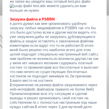
же папке вы увидите ваш готовый test.pss файл
файл test.ads можете удалить,он вам
больше не нужен
Загрузка файла в PSBBN
я долго думал как мне организовать удобную
загрузку любых медиафайлов в PSBBN так что бы
это было доступно всем и другие могли видеть что
уже загружено,дабы не загружать дублирующиеся
файлы,а заодно оставлять к закачанным файлам
коментарии если вдруг что то не работает.В итоге
мной было решено что наиболее всего для этих
целей подходит специально настроенный веб сайт,с
ним проблем не возникло,но возникла другая,так как
у меня нет никакого желания содержать платный
хостинг то промониторив все бесплатные я выяснил
что нам ничего из существующих бесплатных
хостингов не подходит минимум по 2м причинам
1:
мало место на хостинге
2:
ограничение на размер файла загружаемого через
web-интерфейс файла(как правило не более 8мб)
Проанализоровав всю эту ситуацию и сделав
выводы я решил организовать свой хостинг на
собственном пк с полностью настроеным под наши
нужды сайтом.В итоге через 3 дня мучений дело