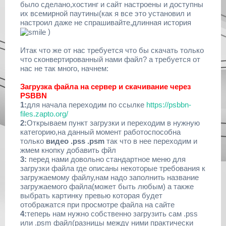
было сделано,хостинг и сайт настроены и доступны
их всемирной паутины(как я все это установил и
настроил даже не спрашивайте,длинная история
)
Итак что же от нас требуется что бы скачать только
что сконвертированный нами файл? а требуется от
нас не так много, начнем:
Загрузка файла на сервер и скачивание через
PSBBN
1:
для начала переходим по ссылке
https://psbbn-
files.zapto.org/
2:
Открываем пункт загрузки и переходим в нужную
категорию,на данный момент работоспособна
только
видео .pss .psm
так что в нее переходим и
жмем кнопку добавить фйл
3:
перед нами довольно стандартное меню для
загрузки файла где описаны некоторые требования к
загружаемому файлу,нам надо заполнить название
загружаемого файла(может быть любым) а также
выбрать картинку превью которая будет
отображатся при просмотре файла на сайте
4:
теперь нам нужно собственно загрузить сам .pss
или .psm файл(разницы между ними практически