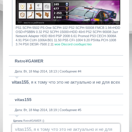
PS1 SCPH-5502 PS One SCPH-102 PS2 SCPH-50008 FMCB 1.94+HDD
OSD+PSBBN 0.32 PS2 SCPH-15000+HDD 40гб PS2 SCPH-90008 2шт
Network Adapter HDD 80гб PSP 2008 6.61 Promod PS3 CECH-3008A
4.91 PS4 CUH-1006A B01 11.50 PS5 CFI-1004 9.20 PSVita PCH-1008
3.74 PSX DESR-7500 2.11
мое Discord сообщество
Retro¥GAMER
Дата: Вт, 18 Мар 2014, 18:13 | Сообщение #
4
vitas155
, я к тому что это не актуально и не для всех
vitas155
Дата: Вт, 18 Мар 2014, 18:19 | Сообщение #
5
Цитата
Retro¥GAMER
(
)
vitas155, я к тому что это не актуально и не для