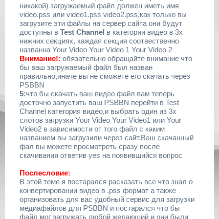
никакой) загружаемый файл должен иметь имя
video.pss или video1.pss video2.pss,как только вы
загрузите эти файлы на сервер сайта они будут
доступны в
Test Channel
в категории видео в 3х
нижних секциях, каждая секция соотвественно
названна Your Video Your Video 1 Your Video 2
Внимание!:
обязательно обращайте внимание что
бы ваш загружаемый файл был назван
правильно,иначе вы не сможете его скачать через
PSBBN
5:
что бы скачать ваш видео файл вам теперь
досточно запустить ваш PSBBN перейти в Test
Channel категория видео,и выбрать один из 3х
слотов загрузки Your Video Your Video1 или Your
Video2 в зависимости от того файл с каким
названием вы загрузили через сайт.Ваш скачанный
фал вы можете просмотреть сразу после
скачивания ответив yes на появившийся вопрос
Послесловие:
В этой теме я постарался расказать все что знал о
конвертировании видео в .pss формат а также
организовать для вас удобный сервис для загрузки
медиафайлов для PSBBN и постарался что бы
файл мог загружать любой желающий и они были