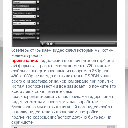
5:
Теперь открываем видео файл который мы хотим
конвертировать
примечание:
видео файл предпочтителен mp4 или
avi формата с разрешением не менее 720p как как
файлы сконвертированные из например 360p или
480p 1080p не всегда открываются в PSBBN,чаще
всего они застывают на черном экране при попытке
их там воспроизвести и все зависает.Но помните,это
всего лишь совет, можете сами
поэскперементировать с настройками кодирования
видео может вам повезет и у вас заработает
6:как только мы открыли нужный нам видео файл и
вкладку видео,теперь проверяем настройки в
подпункте разрешение/аспект должно быть как на
скриншоте