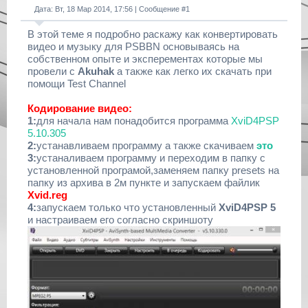
Дата: Вт, 18 Мар 2014, 17:56 | Сообщение #
1
В этой теме я подробно раскажу как конвертировать
видео и музыку для PSBBN основываясь на
собственном опыте и эксперементах которые мы
провели с
Akuhak
а также как легко их скачать при
помощи Test Channel
Кодирование видео:
1:
для начала нам понадобится программа
XviD4PSP
5.10.305
2:
устанавливаем программу а также скачиваем
это
3:
устаналиваем программу и переходим в папку с
установленной програмой,заменяем папку presets на
папку из архива в 2м пункте и запускаем файлик
Xvid.reg
4:
запускаем только что установленный
XviD4PSP 5
и настраиваем его согласно скриншоту