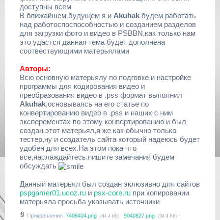
доступны всем
В ближайшем будущем я и
Akuhak
будем работать
над работоспоспособностью и созданием разделов
для загрузки фото и видео в PSBBN,как только нам
это удастся данная тема будет дополнена
соотвествующими матерьялами
Авторы:
Всю основную матерьялу по подговке и настройке
программы для кодирования видео и
преобразования видео в .pss формат выполнил
Akuhak
,основываясь на его статье по
конвертированию видео в .pss и наших с ним
эксперементах по этому конвертированию и был
создан этот матерьял,я же как обычно только
тестер,ну и создатель сайта который надеюсь будет
удобен для всех.На этом пока что
все,наслаждайтесь.пишите замечания будем
обсуждать
Данный матерьял был создан эклюзивно для сайтов
pspgamer01.ucoz.ru
и
psx-core.ru
при копировании
матерьяла просьба указывать источники
Прикрепления:
7408404.png
·
9040827.png
·
(44.4 Kb)
(34.4 Kb)