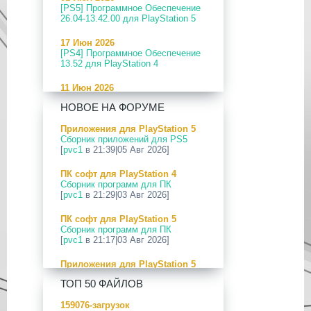
[PS5] Программное Обеспечение
26.04-13.42.00 для PlayStation 5
17 Июн 2026
[PS4] Программное Обеспечение
13.52 для PlayStation 4
11 Июн 2026
[PS5] Программное Обеспечение
НОВОЕ НА ФОРУМЕ
26.04-13.40.00 для PlayStation 5
Приложения для PlayStation 5
24 Апр 2026
Сборник приложений для PS5
[PS5] Программное Обеспечение
[
pvc1
в 21:39|05 Авг 2026]
26.03-13.20.00 для PlayStation 5
ПК софт для PlayStation 4
12 Апр 2026
Сборник программ для ПК
[PS Portal] Программное
[
pvc1
в 21:29|03 Авг 2026]
Обеспечение 7.0.2 для PS Portal
ПК софт для PlayStation 5
09 Апр 2026
Сборник программ для ПК
[PS3|CFW] webMAN MOD
[
pvc1
в 21:17|03 Авг 2026]
v1.47.48p
Приложения для PlayStation 5
29 Мар 2026
PS5 Payload websrv v0.34
[PS3] PS3HEN v3.5.0
ТОП 50 ФАЙЛОВ
[
pvc1
в 09:02|03 Авг 2026]
19 Мар 2026
159076-загрузок
Приложения для PlayStation 5