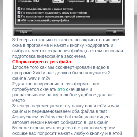
8:
Теперь на только осталось позакрывать лишние
окна в программе и нажать кнопку кодировать и
выбрать место сохранения файла,на этом основная
подготовка видеофайла закончена
Сборка видео в .pss файл
1:
после того как мы сконвертировали видео в
програме Xvid у нас должно было получится 2
файла .wav и m2v
2:
для конверирования в .pss формат нам
потребуется скачать
это
скачиваем и
распаковываем папку в любое удобное для вас
место
3:
теперь перемещаем в эту папку ваши m2v и wav
файлы и переименовываем оба файла в test
4:
запускаем ps2strw.exe.bat файл,ваше видео
автоматически начнет собиратся в .pss файл
5:
после окончания процесса в страшном черном
окошке вас попросят нажать любую кнопку и в этой