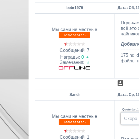
bobr1979
Дата: Сб, 1
Подскаж
всё это
Мы сами не местные
чайнико
Добавл
-----------
Сообщений:
7
175 hdl 
Награды:
0
+
файлы н
Замечания:
±
Sandr
Дата: Ср, 1
Quote
(
pvc1
Мы сами не местные
Скоро 
Сообщений:
1