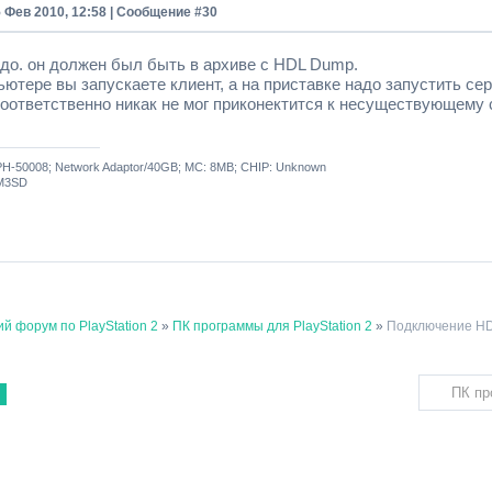
5 Фев 2010, 12:58 | Сообщение #
30
адо. он должен был быть в архиве с HDL Dump.
ютере вы запускаете клиент, а на приставке надо запустить сер
соответственно никак не мог приконектится к несуществующему 
H-50008; Network Adaptor/40GB; MC: 8MB; CHIP: Unknown
M3SD
й форум по PlayStation 2
»
ПК программы для PlayStation 2
»
Подключение HD