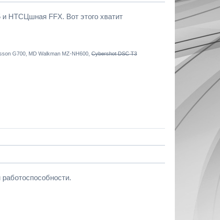
5 и НТСЦшная FFX. Вот этого хватит
ricsson G700, MD Walkman MZ-NH600,
Cybershot DSC T3
й работоспособности.