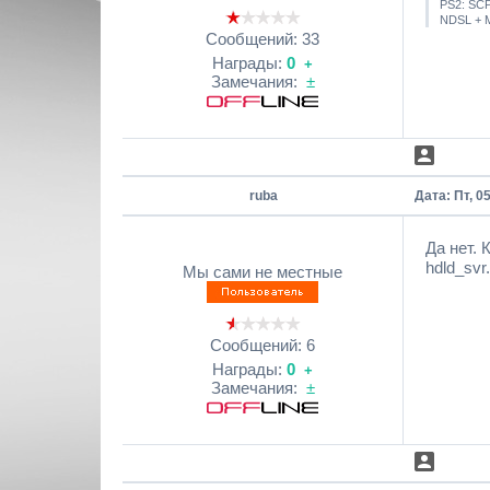
PS2: SCP
NDSL + 
Сообщений:
33
Награды:
0
+
Замечания:
±
ruba
Дата: Пт, 0
Да нет. 
hdld_svr.
Мы сами не местные
Сообщений:
6
Награды:
0
+
Замечания:
±