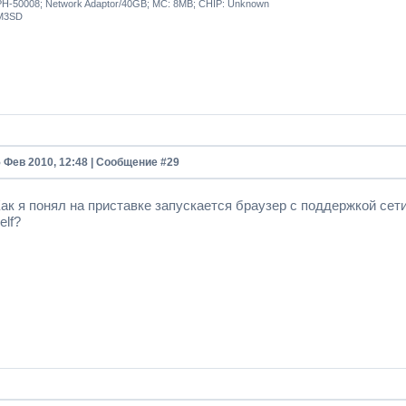
H-50008; Network Adaptor/40GB; MC: 8MB; CHIP: Unknown
M3SD
5 Фев 2010, 12:48 | Сообщение #
29
Как я понял на приставке запускается браузер с поддержкой сети
elf?