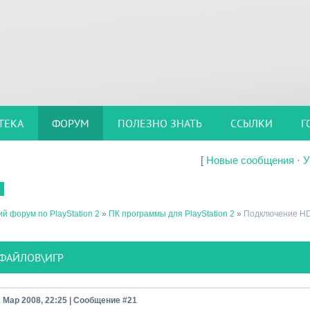
ТЕКА
ФОРУМ
ПОЛЕЗНО ЗНАТЬ
ССЫЛКИ
Г
[
Новые сообщения
·
У
й форум по PlayStation 2
»
ПК программы для PlayStation 2
»
Подключение HD
 ФАЙЛОВ\ИГР
1 Мар 2008, 22:25 | Сообщение #
21