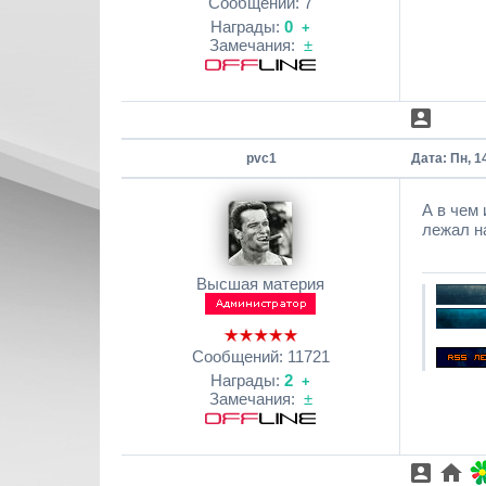
Сообщений:
7
Награды:
0
+
Замечания:
±
pvc1
Дата: Пн, 1
А в чем
лежал на
Высшая материя
Сообщений:
11721
Награды:
2
+
Замечания:
±