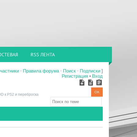
ОСТЕВАЯ
RSS ЛЕНТА
частники
·
Правила форума
·
Поиск
·
Подписки
]
Регистрация
•
Вход
D к PS2 и переброска