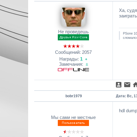
Ха, суд
заиграть
Не проведешь
PSone 10
сломалсо
Сообщений:
2057
Награды:
1
+
Замечания:
±
bobr1979
Дата: Вс, 1
hdl dump
Мы сами не местные