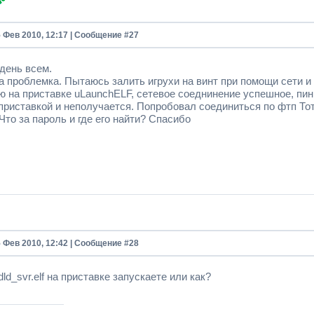
5 Фев 2010, 12:17 | Сообщение #
27
день всем.
а проблемка. Пытаюсь залить игрухи на винт при помощи сети и
ю на приставке uLaunchELF, сетевое соеднинение успешное, пи
приставкой и неполучается. Попробовал соединиться по фтп То
Что за пароль и где его найти? Спасибо
5 Фев 2010, 12:42 | Сообщение #
28
hdld_svr.elf на приставке запускаете или как?