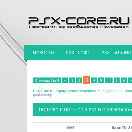
НОВОСТИ
PSX - СОФТ
PSX - БИБЛИО
3
Страница
3
из
9
«
1
2
4
5
…
8
9
»
PSX-Core.ru - Программное сообщество PlayStation
»
Общи
файлов\игр
ПОДКЛЮЧЕНИЕ HDD К PS2 И ПЕРЕБРОСКА
NVS
Дата: Пт, 2