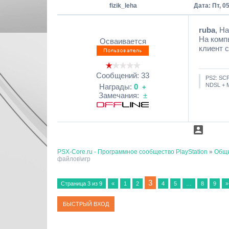
fizik_leha
Дата: Пт, 0
ruba
, Н
На компь
Осваивается
клиент 
Сообщений:
33
PS2: SCP
NDSL + 
Награды:
0
+
Замечания:
±
PSX-Core.ru - Программное сообщество PlayStation
»
Общи
файлов\игр
3
Страница
3
из
9
«
1
2
4
5
…
8
9
»