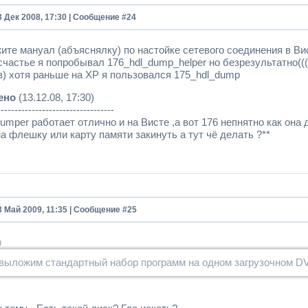
3 Дек 2008, 17:30 | Сообщение #
24
ите мануал (абъяснялку) по настойке сетевого соединения в Ви
 счастье я попробывал 176_hdl_dump_helper но безрезультатно((
в) хотя раньше на ХР я пользовался 175_hdl_dump
ено
(13.12.08, 17:30)
----------------------------------
dumper работает отлично и на Висте ,а вот 176 непнятно как она 
а флешку или карту памяти закинуть а тут чё делать ?**
3 Май 2009, 11:35 | Сообщение #
25
)
выложим стандартный набор программ на одном загрузочном D