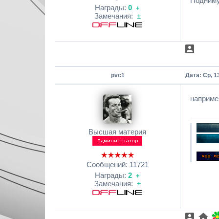
Подниму 
Награды:
0
+
Замечания:
±
pvc1
Дата: Ср, 1
наприме
Высшая материя
Сообщений:
11721
Награды:
2
+
Замечания:
±