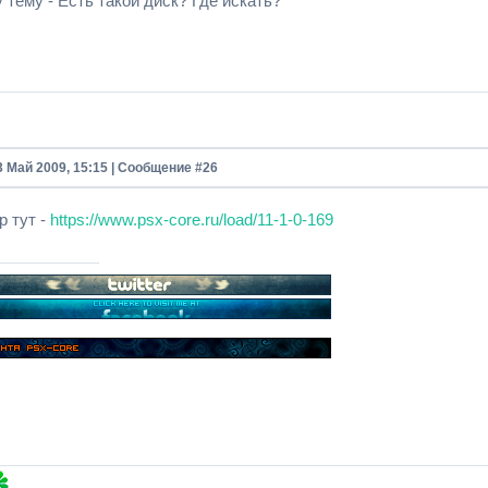
тему - Есть такой диск? Где искать?
3 Май 2009, 15:15 | Сообщение #
26
р тут -
https://www.psx-core.ru/load/11-1-0-169