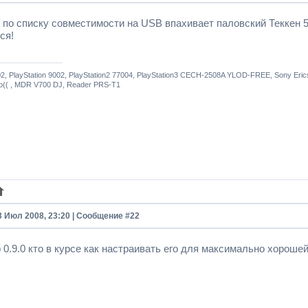
я по списку совместимости на USB впахивает паловский Теккен 
ся!
2, PlayStation 9002, PlayStation2 77004, PlayStation3 CECH-2508A YLOD-FREE, Sony E
(( , MDR V700 DJ, Reader PRS-T1
3 Июл 2008, 23:20 | Сообщение #
22
 0.9.0 кто в курсе как настраивать его для максимально хороше