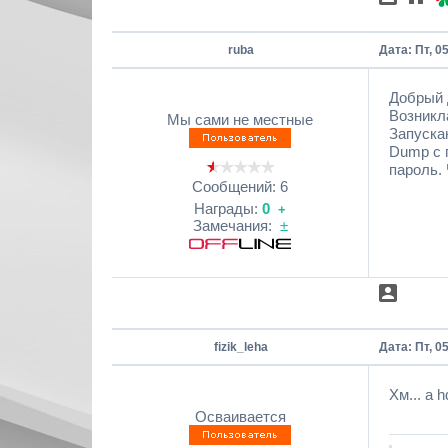
ruba
Дата: Пт, 0
Добрый 
Возникл
Мы сами не местные
Запуска
Dump с 
пароль. 
Сообщений:
6
Награды:
0
+
Замечания:
±
fizik_leha
Дата: Пт, 0
Хм... а 
Осваивается