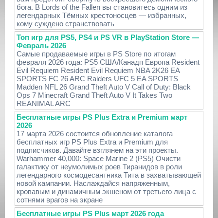
бога. В Lords of the Fallen вы становитесь одним из
легендарных Тёмных крестоносцев — избранных,
кому суждено странствовать
Топ игр для PS5, PS4 и PS VR в PlayStation Store —
Февраль 2026
Самые продаваемые игры в PS Store по итогам
февраля 2026 года: PS5 США/Канадп Европа Resident
Evil Requiem Resident Evil Requiem NBA 2K26 EA
SPORTS FC 26 ARC Raiders UFC 5 EA SPORTS
Madden NFL 26 Grand Theft Auto V Call of Duty: Black
Ops 7 Minecraft Grand Theft Auto V It Takes Two
REANIMAL ARC
Бесплатные игры PS Plus Extra и Premium март
2026
17 марта 2026 состоится обновление каталога
бесплатных игр PS Plus Extra и Premium для
подписчиков. Давайте взглянем на эти проекты.
Warhammer 40,000: Space Marine 2 (PS5) Очисти
галактику от неумолимых роев Тиранидов в роли
легендарного космодесантника Тита в захватывающей
новой кампании. Наслаждайся напряженным,
кровавым и динамичным экшеном от третьего лица с
сотнями врагов на экране
Бесплатные игры PS Plus март 2026 года