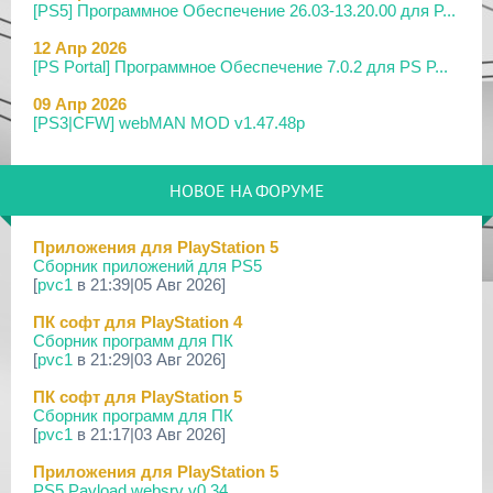
[PS5] Программное Обеспечение 26.03-13.20.00 для P...
12 Апр 2026
[PS Portal] Программное Обеспечение 7.0.2 для PS P...
09 Апр 2026
[PS3|CFW] webMAN MOD v1.47.48p
29 Мар 2026
[PS3] PS3HEN v3.5.0
НОВОЕ НА ФОРУМЕ
19 Мар 2026
[PS Portal] Программное Обеспечение 7.0.0 для PS P...
Приложения для PlayStation 5
Сборник приложений для PS5
18 Мар 2026
[
pvc1
в 21:39|05 Авг 2026]
[PS3] Программное Обеспечение 4.93 для PlayStation...
ПК софт для PlayStation 4
17 Мар 2026
Сборник программ для ПК
[PS4] Программное Обеспечение 13.50 для PlayStatio...
[
pvc1
в 21:29|03 Авг 2026]
17 Мар 2026
ПК софт для PlayStation 5
[PS5] Программное Обеспечение 26.02-13.00.00 для P...
Сборник программ для ПК
[
pvc1
в 21:17|03 Авг 2026]
19 Фев 2026
[PS3] PS3HEN v3.4.1
Приложения для PlayStation 5
PS5 Payload websrv v0.34