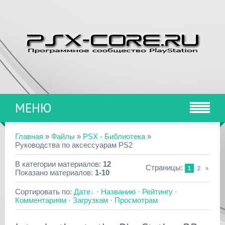
МЕНЮ
Главная
»
Файлы
»
PSX - Библиотека
»
Руководства по аксессуарам PS2
В категории материалов
:
12
Страницы
:
1
2
»
Показано материалов
:
1-10
Сортировать по
:
Дате
·
Названию
·
Рейтингу
·
Комментариям
·
Загрузкам
·
Просмотрам