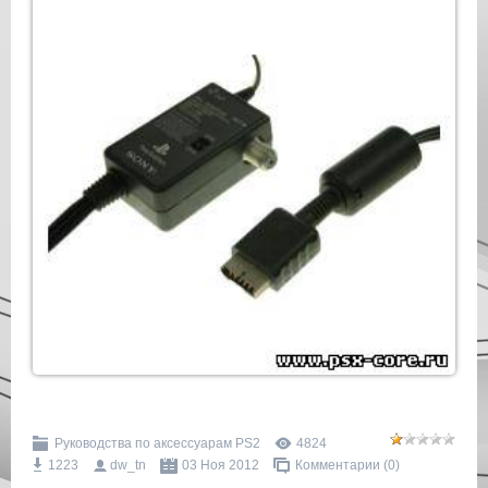
Руководства по аксессуарам PS2
4824
1223
dw_tn
03 Ноя 2012
Комментарии (0)