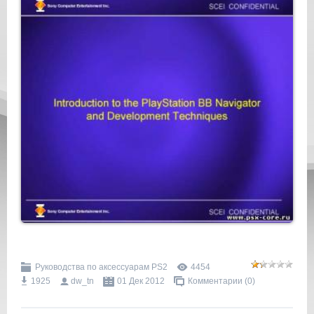
Руководства по аксессуарам PS2
4454
1925
dw_tn
01 Дек 2012
Комментарии (0)