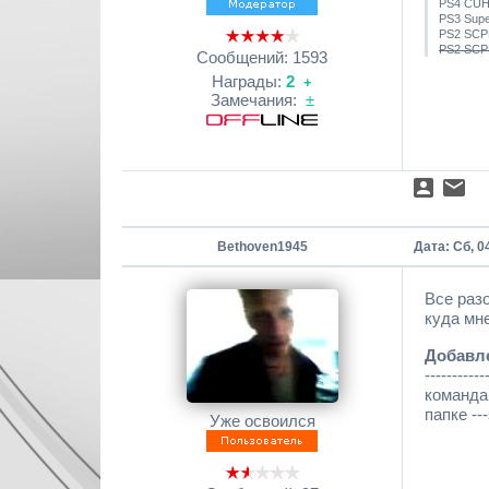
PS4 CUH
PS3 Sup
PS2 SCP
PS2 SCPH
Сообщений:
1593
Награды:
2
+
Замечания:
±
Bethoven1945
Дата: Сб, 0
Все разо
куда мне
Добавл
-----------
команда 
папке --
Уже освоился