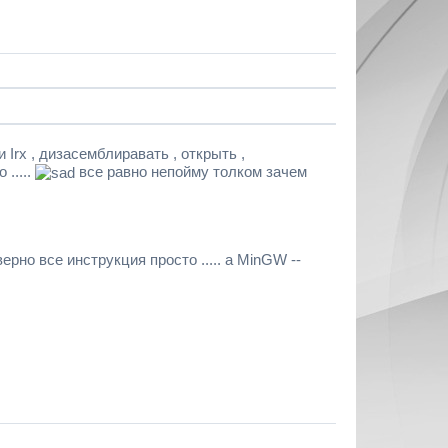
 Irx , дизасемблиравать , открыть ,
 .....
все равно непойму толком зачем
верно все инструкция просто ..... а MinGW --