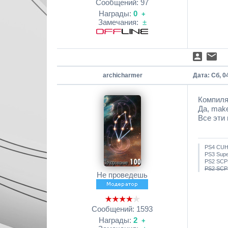
Сообщений:
97
Награды:
0
+
Замечания:
±
archicharmer
Дата: Сб, 0
Компиля
Да, mak
Все эти 
PS4 CUH
PS3 Sup
PS2 SCP
PS2 SCPH
Не проведешь
Сообщений:
1593
Награды:
2
+