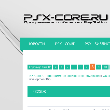
НОВОСТИ
PSX - СОФТ
PSX - БИБЛИО
8
Страница
8
из
12
«
1
2
…
6
7
9
10
PSX-Core.ru - Программное сообщество PlayStation
»
Общи
Development Kit)
PS2SDK