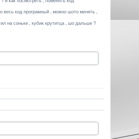
 ? и как посмотреть , поменять код
 весь код програмный , можно шото менять ,
ил на соньке , кубик крутитца , шо дальше ?