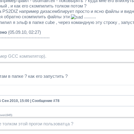
апример фаил - osdmain.elf - поковырять ? куда мне его впихнуть
ый , и как его скомпилить толком потом ?
а PS2DIZ например дизасемблирует просто и ясно файлы и видно
зя обратно скомпилить файлы эти
..........
илил я эльф в папке cube , через командную эту строку , запуст
ено
(05.09.10, 02:27)
----------------------------------
мер GCC компилятор).
 там в папке ? как его запустить ?
5 Сен 2010, 15:00 | Сообщение #
78
oven1945
)
е толком этой прогои пользоватца ?