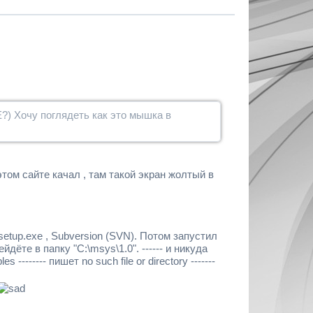
?) Хочу поглядеть как это мышка в
этом сайте качал , там такой экран жолтый в
-setup.exe , Subversion (SVN). Потом запустил
дёте в папку "C:\msys\1.0". ------ и никуда
 -------- пишет no such file or directory -------