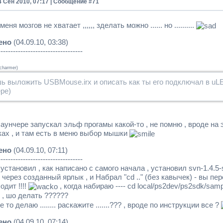
4 Сен 2010, 07:17 | Сообщение #
71
еня мозгов не хватает ,,,,,, зделать можно ...... но ..........
ено
(04.09.10, 03:38)
----------------------------------
icharmer
)
 выложить USBMouse.irx и описать как ты его подключал в uLE
ре)
лаунчере запускал эльф прогамы какой-то , не помню , вроде на 
ках , и там есть в меню выбор мышки
ено
(04.09.10, 07:11)
----------------------------------
 установил , как написано с самого начала , установил svn-1.4.5
ерез созданный ярлык , и Набрал "cd .." (без кавычек) - вы перей
одит !!!!
, когда набираю ---- cd local/ps2dev/ps2sdk/samples
, шо делать ??????
е то делаю ........ раскажите .......??? , вроде по инструкции все ?
ено
(04.09.10, 07:14)