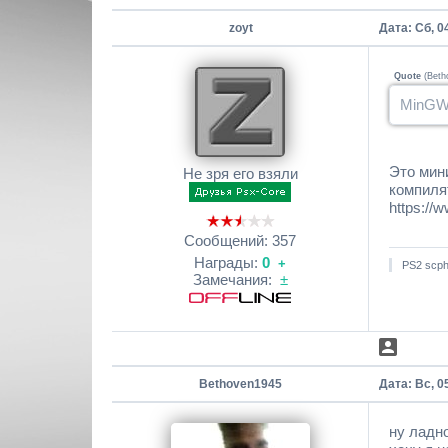
zoyt
Дата: Сб, 0
Quote
(
Beth
MinGW 
Это мин
Не зря его взяли
компиля
https://
Сообщений:
357
Награды:
0
+
PS2 scph
Замечания:
±
Bethoven1945
Дата: Вс, 0
ну ладно