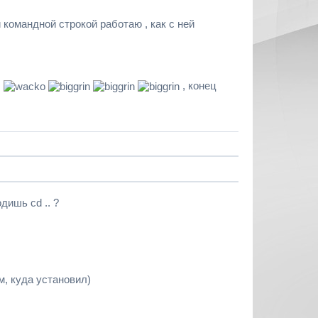
ой командной строкой работаю , как с ней
.
, конец
дишь cd .. ?
м, куда установил)