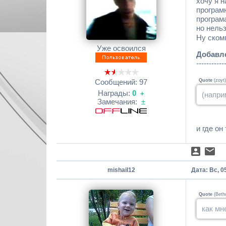
хочу я н
програмн
програм
но нель
Ну скомп
Уже освоился
Добавл
-----------
Сообщений:
97
Quote
(
zoyt
)
Награды:
0
+
(напри
Замечания:
±
и где он
mishail12
Дата: Вс, 0
Quote
(
Beth
как мн