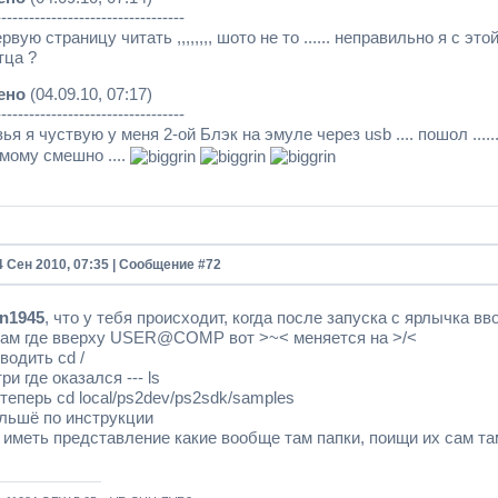
----------------------------------
рвую страницу читать ,,,,,,,, шото не то ...... неправильно я с эт
тца ?
ено
(04.09.10, 07:17)
----------------------------------
ья я чуствую у меня 2-ой Блэк на эмуле через usb .... пошол .....
самому cмешно ....
4 Сен 2010, 07:35 | Сообщение #
72
n1945
, что у тебя происходит, когда после запуска с ярлычка вво
там где вверху USER@COMP вот >~< меняется на >/<
водить cd /
ри где оказался --- ls
 теперь cd local/ps2dev/ps2sdk/samples
альшё по инструкции
 иметь представление какие вообще там папки, поищи их сам та