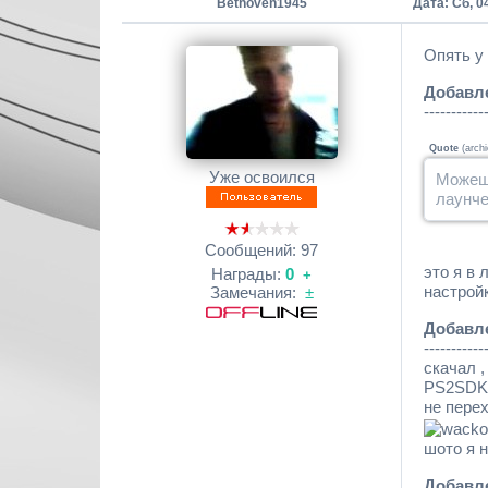
Bethoven1945
Дата: Сб, 0
Опять у м
Добавл
-----------
Quote
(
arch
Уже освоился
Можешь
лаунче
Сообщений:
97
это я в 
Награды:
0
+
настрой
Замечания:
±
Добавл
-----------
скачал ,
PS2SDK ч
не перех
шото я н
Добавл