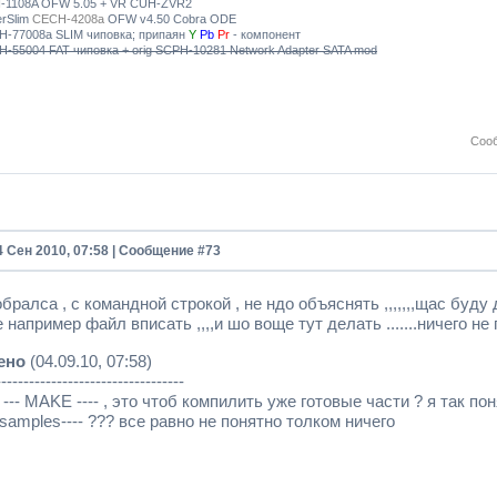
-1108A OFW 5.05 + VR CUH-ZVR2
erSlim
CECH-4208a
OFW v4.50 Cobra ODE
H-77008a SLIM чиповка; припаян
Y
Pb
Pr
- компонент
-55004 FAT чиповка + orig SCPH-10281 Network Adapter SATA mod
Соо
4 Сен 2010, 07:58 | Сообщение #
73
бралса , с командной строкой , не ндо объяснять ,,,,,,,щас буду да
 например файл вписать ,,,,и шо воще тут делать .......ничего не пой
ено
(04.09.10, 07:58)
----------------------------------
--- MAKE ---- , это чтоб компилить уже готовые части ? я так понял
-samples---- ??? все равно не понятно толком ничего