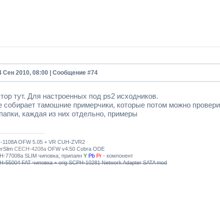
4 Сен 2010, 08:00 | Сообщение #
74
тор тут. Для настроенных под ps2 исходников.
e собирает тамошние примерчики, которые потом можно проверит
папки, каждая из них отдельно, примеры
-1108A OFW 5.05 + VR CUH-ZVR2
erSlim
CECH-4208a
OFW v4.50 Cobra ODE
H-77008a SLIM чиповка; припаян
Y
Pb
Pr
- компонент
-55004 FAT чиповка + orig SCPH-10281 Network Adapter SATA mod