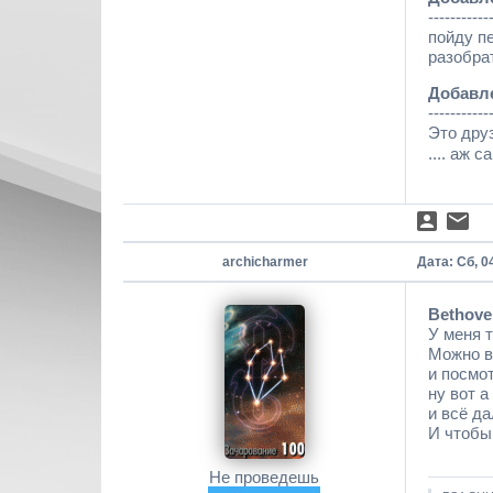
-----------
пойду пе
разобра
Добавл
-----------
Это друз
.... аж 
archicharmer
Дата: Сб, 0
Bethove
У меня 
Можно в
и посмот
ну вот а
и всё д
И чтобы
Не проведешь