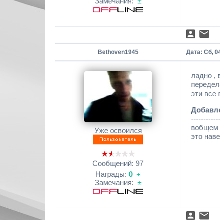
Замечания:
±
Bethoven1945
Дата: Сб, 0
ладно , 
передела
эти все 
Добавл
-----------
вобщем п
Уже освоился
это нав
Сообщений:
97
Награды:
0
+
Замечания:
±