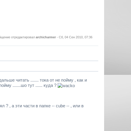
бщение отредактировал
archicharmer
-
Сб, 04 Сен 2010, 07:36
льше читать ....... тока от не пойму , как и
му .......шо тут ...... куда ?
 ? , а эти части в папке -- cube -- , или в