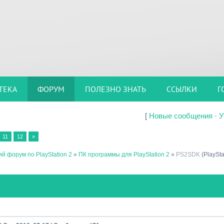
ТЕКА
ФОРУМ
ПОЛЕЗНО ЗНАТЬ
ССЫЛКИ
Г
[
Новые сообщения
·
У
11
12
»
й форум по PlayStation 2
»
ПК программы для PlayStation 2
»
PS2SDK
(PlaySta