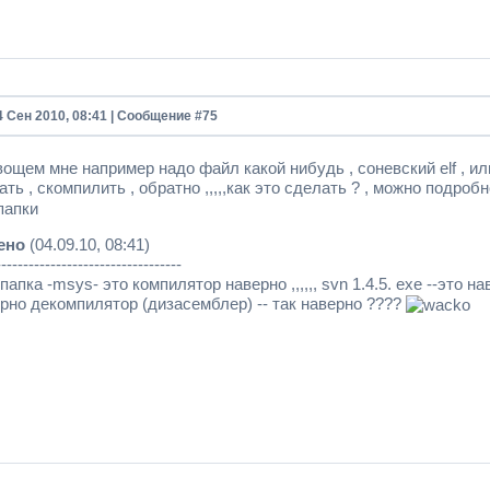
4 Сен 2010, 08:41 | Сообщение #
75
вощем мне например надо файл какой нибудь , соневский elf , или
ть , скомпилить , обратно ,,,,,как это сделать ? , можно подробно
папки
ено
(04.09.10, 08:41)
----------------------------------
апка -msys- это компилятор наверно ,,,,,, svn 1.4.5. exe --это на
ерно декомпилятор (дизасемблер) -- так наверно ????