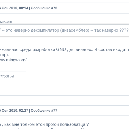
4 Сен 2010, 08:54 | Сообщение #
76
oven1945
)
-- это наверно декомпилятор (дизасемблер) -- так наверно ???
имальная среда разработки GNU для виндовс. В состав входят
тор).
www.mingw.org/
77008 pal
5 Сен 2010, 02:27 | Сообщение #
77
 , как мне толком этой прогои пользоватца ?