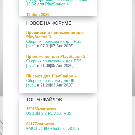
13.52 для PlayStation 4
11 Июн 2026
[PS5] Программное Обеспечение
НОВОЕ НА ФОРУМЕ
26.04-13.40.00 для PlayStation 5
Прошивки и приложения для
24 Апр 2026
PlayStation 3
[PS5] Программное Обеспечение
Сборник приложений для PS3
26.03-13.20.00 для PlayStation 5
[
pvc1
в 07:01|07 Авг 2026]
12 Апр 2026
Приложения для PlayStation 5
[PS Portal] Программное
Сборник приложений для PS5
Обеспечение 7.0.2 для PS Portal
[
pvc1
в 21:39|05 Авг 2026]
09 Апр 2026
ПК софт для PlayStation 4
[PS3|CFW] webMAN MOD
Сборник программ для ПК
v1.47.48p
[
pvc1
в 21:29|03 Авг 2026]
29 Мар 2026
ПК софт для PlayStation 5
[PS3] PS3HEN v3.5.0
ТОП 50 ФАЙЛОВ
Сборник программ для ПК
[
pvc1
в 21:17|03 Авг 2026]
19 Мар 2026
159130-загрузок
[PS Portal] Программное
USBUtil 2.2 REV.1.0 RUS
Приложения для PlayStation 5
Обеспечение 7.0.0 для PS Portal
PS5 Payload websrv v0.34
84177-загрузок
[
pvc1
в 09:02|03 Авг 2026]
18 Мар 2026
FMCB v1.966+Installer v0.987
[PS3] Программное Обеспечение
Приложения для PlayStation 5