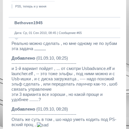
PS5, теперь и у меня
Bethoven1945
Дата: Ср, 01 Сен 2010, 08:45 | Сообщение #
65
Реально можно сделать , но мне одному не по зубам
эта задача ,,,,,,,,,,
Добавлено
(01.09.10, 08:25)
---------------------------------------------
и 1-й вариант пойдет , ... от смотри Usbadvance.elf и
launcher.elf , -- это тоже эльфы , под ними можно и с
Usb-ишки , и c диска загружатца , ---- надо похожий
эльф сделать , или переделать лаунчер как-то , шоб
связать управление
эти 3 варианта все хороши , но какой проще и
удобнее ........?
Добавлено
(01.09.10, 08:28)
---------------------------------------------
Опать же суть в том , шо надо уметь кодить под PS-
вский проц ,