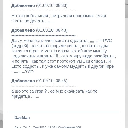
Добавлено
(01.09.10, 08:33)
---------------------------------------------
Но это небольшая , нетрудная програмка , если
знать шо делать ........
Добавлено
(01.09.10, 08:43)
---------------------------------------------
Да . у меня есть идея как это сделать , ,,,,,, --- PVC
(андрей) , где-то на форуме писал , шо есть одна
какая-то игра , и можно сразу в этой игре мышку
подключать и играть !!!! , отэту игру надо разобрать ,
и понять , как там этот протокол мышки описан , и
шото содроть , и уже самому мудрить в другой игре
............????
Добавлено
(01.09.10, 08:45)
---------------------------------------------
а шо это за игра ? , ее мне скачивать как-то
придетца .......
DaeMan
Дата: Ср, 01 Сен 2010, 11:32 | Сообщение #
66