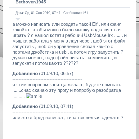
Bethoven1945
Дата: Ср, 01 Сен 2010, 07:41 | Сообщение #
61
а можно написать или создать такой Elf , или фаил
какойто , чтобы можно было мышку подключать и
играть ? я нашол кстати рабочий UsbMouse.Irx ....... и
мышка работала у меня в лаунчере , шоб этот файл
запустить , шоб он управление связал как-то с
портами джойстика и usb , а потом игру запустить ?
думаю можно , надо файл писать , компилить , и
запускати потом как-то ??????
Добавлено
(01.09.10, 06:57)
---------------------------------------------
я этим вопросом занятца желаю , будете помогать
.......счас скачаю эту прогу и попробую разобратца
..........
Добавлено
(01.09.10, 07:41)
---------------------------------------------
или это я бред написал , типа так нельзя сделать ?