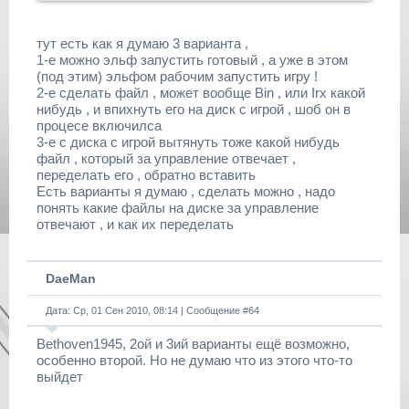
тут есть как я думаю 3 варианта ,
1-е можно эльф запустить готовый , а уже в этом
(под этим) эльфом рабочим запустить игру !
2-е сделать файл , может вообще Bin , или Irx какой
нибудь , и впихнуть его на диск с игрой , шоб он в
процесе включилса
3-е с диска с игрой вытянуть тоже какой нибудь
файл , который за управление отвечает ,
переделать его , обратно вставить
Есть варианты я думаю , сделать можно , надо
понять какие файлы на диске за управление
отвечают , и как их переделать
DaeMan
Дата: Ср, 01 Сен 2010, 08:14 | Сообщение #
64
Bethoven1945, 2ой и 3ий варианты ещё возможно,
особенно второй. Но не думаю что из этого что-то
выйдет