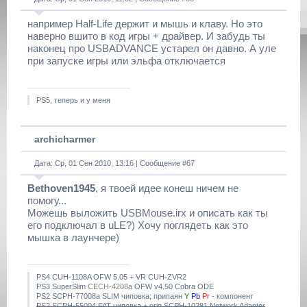
например Half-Life держит и мышь и клаву. Но это
наверно вшито в код игры + драйвер. И забудь ты
наконец про USBADVANCE устарел он давно. А уле
при запуске игры или эльфа отключается
PS5, теперь и у меня
archicharmer
Дата: Ср, 01 Сен 2010, 13:16 | Сообщение #
67
Bethoven1945
, я твоей идее конеш ничем не
помогу...
Можешь выложить USBMouse.irx и описать как ты
его подключал в uLE?) Хочу поглядеть как это
мышка в лаунчере)
PS4 CUH-1108A OFW 5.05 + VR CUH-ZVR2
PS3 SuperSlim
CECH-4208a
OFW v4.50 Cobra ODE
PS2 SCPH-77008a SLIM чиповка; припаян
Y
Pb
Pr
- компонент
PS2 SCPH-55004 FAT чиповка + orig SCPH-10281 Network Adapter