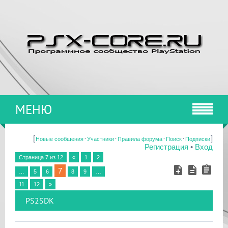
МЕНЮ
[
·
·
·
·
]
Новые сообщения
Участники
Правила форума
Поиск
Подписки
Регистрация
•
Вход
Страница
7
из
12
«
1
2
7
…
5
6
8
9
…
11
12
»
PS2SDK