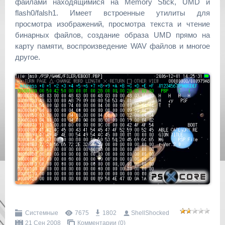
файлами находящимися на Memory Stick, UMD и
flash0/falsh1. Имеет встроенные утилиты для
просмотра изображений, просмотра текста и чтение
бинарных файлов, создание образа UMD прямо на
карту памяти, воспроизведение WAV файлов и многое
другое.
Системные
7675
1802
ShellShocked
21 Сен 2008
Комментарии (0)