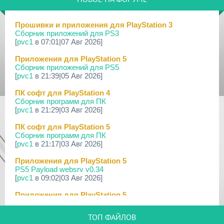
19 Мар 2026
[PS Portal] Программное Обеспечение 7.0.0 для PS P...
Прошивки и приложения для PlayStation 3
Сборник приложений для PS3
18 Мар 2026
[
pvc1
в 07:01|07 Авг 2026]
[PS3] Программное Обеспечение 4.93 для PlayStation...
Приложения для PlayStation 5
17 Мар 2026
Сборник приложений для PS5
[PS4] Программное Обеспечение 13.50 для PlayStatio...
[
pvc1
в 21:39|05 Авг 2026]
17 Мар 2026
ПК софт для PlayStation 4
[PS5] Программное Обеспечение 26.02-13.00.00 для P...
Сборник программ для ПК
[
pvc1
в 21:29|03 Авг 2026]
19 Фев 2026
[PS3] PS3HEN v3.4.1
ПК софт для PlayStation 5
Сборник программ для ПК
02 Фев 2026
[
pvc1
в 21:17|03 Авг 2026]
[PS3|CFW/Android] Movian M7 7.0.235/236
Приложения для PlayStation 5
29 Янв 2026
PS5 Payload websrv v0.34
[PS4] Программное Обеспечение 13.04 для PlayStatio...
[
pvc1
в 09:02|03 Авг 2026]
29 Янв 2026
Приложения для PlayStation 5
[PS5] Программное Обеспечение 26.01-12.60.00 для P...
PS5 payload shsrv v0.20
[
pvc1
в 20:58|02 Авг 2026]
25 Дек 2025
ТОП ФАЙЛОВ
[PS3|CFW/Android] Movian M7 7.0.231