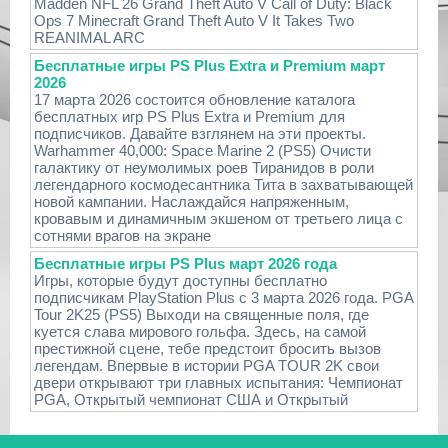
Madden NFL 26 Grand Theft Auto V Call of Duty: Black
Ops 7 Minecraft Grand Theft Auto V It Takes Two
REANIMAL ARC
Бесплатные игры PS Plus Extra и Premium март
2026
17 марта 2026 состоится обновление каталога
бесплатных игр PS Plus Extra и Premium для
подписчиков. Давайте взглянем на эти проекты.
Warhammer 40,000: Space Marine 2 (PS5) Очисти
галактику от неумолимых роев Тиранидов в роли
легендарного космодесантника Тита в захватывающей
новой кампании. Наслаждайся напряженным,
кровавым и динамичным экшеном от третьего лица с
сотнями врагов на экране
Бесплатные игры PS Plus март 2026 года
Игры, которые будут доступны бесплатно
подписчикам PlayStation Plus с 3 марта 2026 года. PGA
Tour 2K25 (PS5) Выходи на священные поля, где
куется слава мирового гольфа. Здесь, на самой
престижной сцене, тебе предстоит бросить вызов
легендам. Впервые в истории PGA TOUR 2K свои
двери открывают три главных испытания: Чемпионат
PGA, Открытый чемпионат США и Открытый