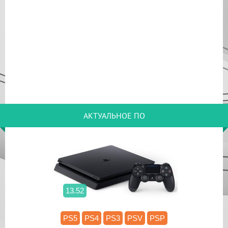
АКТУАЛЬНОЕ ПО
13.52
PS5
PS4
PS3
PSV
PSP