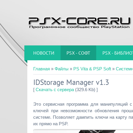
НОВОСТИ
PSX - СОФТ
PSX - БИБЛИО
Главная
»
Файлы
»
PS Vita & PSP Soft
»
Систем
IDStorage Manager v1.3
[
Скачать с сервера
(329.6 Kb) ]
Это сервисная программа для манипуляций с
ключей при невозможности обновления про
системе. Позволяет дампить ключи на карту па
их прямо на PSP.