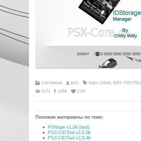
Системные
pvc1
Keys
,
Unban
,
IDPS
,
PSP
,
PSN
5174
1059
2.3
/
3
Похожие материалы по теме:
PSNope v1.06 (test)
PS3 CIDTool v2.0.5b
PS3 CIDTool v2.0.4b