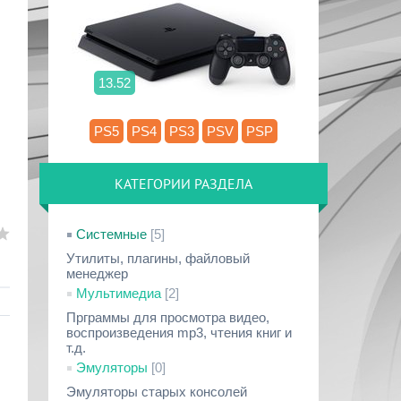
13.52
PS5
PS4
PS3
PSV
PSP
КАТЕГОРИИ РАЗДЕЛА
Системные
[5]
Утилиты, плагины, файловый
менеджер
Мультимедиа
[2]
Прграммы для просмотра видео,
воспроизведения mp3, чтения книг и
т.д.
Эмуляторы
[0]
Эмуляторы старых консолей