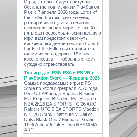
Игры, которые будут доступны
бесплатно подписчикам PlayStation
Plus с 7 апреля 2026 года. Lords of
the Fallen В этом приключении,
разворачивающемся в едином
взаимосвязанном мире, который в
пять раз превосходит оригинальную
игру, вам предстоит свергнуть
воскресшего демонического бога. В
Lords of the Fallen вы становитесь
одним из легендарных Тёмных
крестоносцев — избранных, кому
суждено странствовать
Топ игр для PS5, PS4 и PS VR в
PlayStation Store — Февраль 2026
Самые продаваемые игры в PS
Store по итогам февраля 2026 года:
PS5 США/Канадп Европа Resident
Evil Requiem Resident Evil Requiem
NBA 2K26 EA SPORTS FC 26 ARC
Raiders UFC 5 EA SPORTS Madden
NFL 26 Grand Theft Auto V Call of
Duty: Black Ops 7 Minecraft Grand
Theft Auto V It Takes Two REANIMAL
ARC