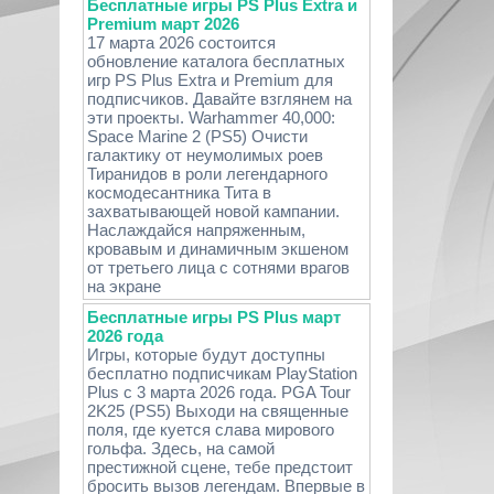
Бесплатные игры PS Plus Extra и
Premium март 2026
17 марта 2026 состоится
обновление каталога бесплатных
игр PS Plus Extra и Premium для
подписчиков. Давайте взглянем на
эти проекты. Warhammer 40,000:
Space Marine 2 (PS5) Очисти
галактику от неумолимых роев
Тиранидов в роли легендарного
космодесантника Тита в
захватывающей новой кампании.
Наслаждайся напряженным,
кровавым и динамичным экшеном
от третьего лица с сотнями врагов
на экране
Бесплатные игры PS Plus март
2026 года
Игры, которые будут доступны
бесплатно подписчикам PlayStation
Plus с 3 марта 2026 года. PGA Tour
2K25 (PS5) Выходи на священные
поля, где куется слава мирового
гольфа. Здесь, на самой
престижной сцене, тебе предстоит
бросить вызов легендам. Впервые в