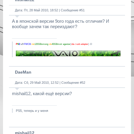
Дата: Пт, 28 Май 2010, 18:52 | Сообщение #
51
A в японской версии 9ого года есть отличия? И
вообще зачем так переиздают?
P
S
2
v.9
FMCB
ide
120GBsmsng
ide
40GBmxtr
agestar
(
ide->usb adapter
) :D
DaeMan
Дата: Сб, 29 Май 2010, 12:52 | Сообщение #
52
mishail12, какой ещё версии?
PS5, теперь и у меня
mishail12