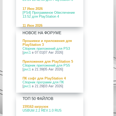
17 Июн 2026
[PS4] Программное Обеспечение
13.52 для PlayStation 4
11 Июн 2026
[PS5] Программное Обеспечение
НОВОЕ НА ФОРУМЕ
26.04-13.40.00 для PlayStation 5
Прошивки и приложения для
24 Апр 2026
PlayStation 3
[PS5] Программное Обеспечение
Сборник приложений для PS3
26.03-13.20.00 для PlayStation 5
[
pvc1
в 07:01|07 Авг 2026]
12 Апр 2026
Приложения для PlayStation 5
[PS Portal] Программное
Сборник приложений для PS5
Обеспечение 7.0.2 для PS Portal
[
pvc1
в 21:39|05 Авг 2026]
09 Апр 2026
ПК софт для PlayStation 4
[PS3|CFW] webMAN MOD
Сборник программ для ПК
v1.47.48p
[
pvc1
в 21:29|03 Авг 2026]
29 Мар 2026
ПК софт для PlayStation 5
[PS3] PS3HEN v3.5.0
ТОП 50 ФАЙЛОВ
Сборник программ для ПК
[
pvc1
в 21:17|03 Авг 2026]
19 Мар 2026
159162-загрузок
[PS Portal] Программное
USBUtil 2.2 REV.1.0 RUS
Приложения для PlayStation 5
Обеспечение 7.0.0 для PS Portal
PS5 Payload websrv v0.34