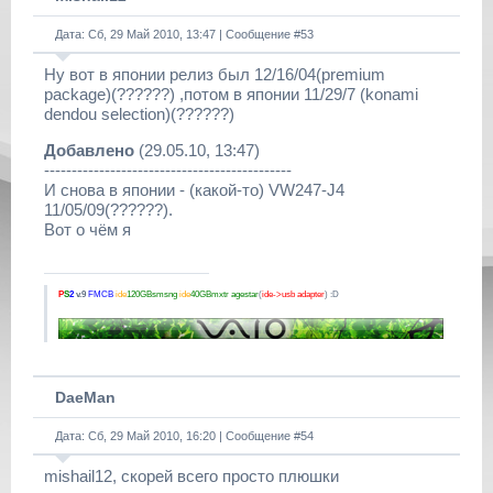
Дата: Сб, 29 Май 2010, 13:47 | Сообщение #
53
Ну вот в японии релиз был 12/16/04(premium
package)(??????) ,потом в японии 11/29/7 (konami
dendou selection)(??????)
Добавлено
(29.05.10, 13:47)
---------------------------------------------
И снова в японии - (какой-то) VW247-J4
11/05/09(??????).
Вот о чём я
P
S
2
v.9
FMCB
ide
120GBsmsng
ide
40GBmxtr
agestar
(
ide->usb adapter
) :D
DaeMan
Дата: Сб, 29 Май 2010, 16:20 | Сообщение #
54
mishail12, скорей всего просто плюшки