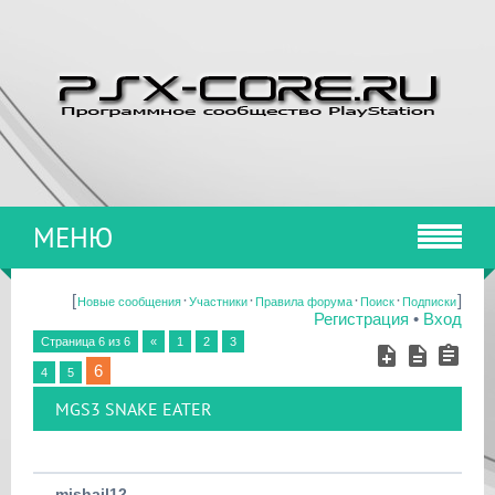
МЕНЮ
[
·
·
·
·
]
Новые сообщения
Участники
Правила форума
Поиск
Подписки
Регистрация
•
Вход
Страница
6
из
6
«
1
2
3
6
4
5
MGS3 SNAKE EATER
mishail12