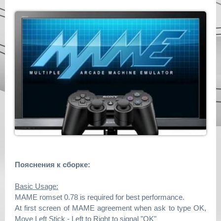
Пояснения к сборке:
Basic Usage:
MAME romset 0.78 is required for best performance.
At first screen of MAME agreement when ask to type OK,
Move Left Stick - Left to Right to signal "OK"