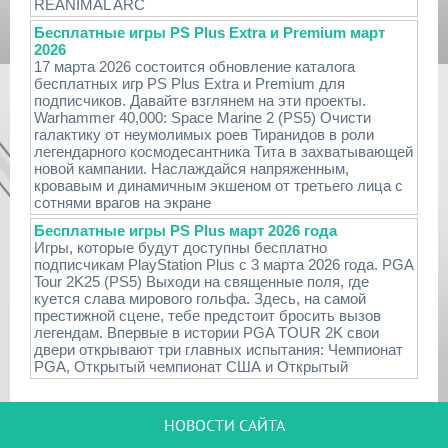
REANIMAL ARC
Бесплатные игры PS Plus Extra и Premium март
2026
17 марта 2026 состоится обновление каталога
бесплатных игр PS Plus Extra и Premium для
подписчиков. Давайте взглянем на эти проекты.
Warhammer 40,000: Space Marine 2 (PS5) Очисти
галактику от неумолимых роев Тиранидов в роли
легендарного космодесантника Тита в захватывающей
новой кампании. Наслаждайся напряженным,
кровавым и динамичным экшеном от третьего лица с
сотнями врагов на экране
Бесплатные игры PS Plus март 2026 года
Игры, которые будут доступны бесплатно
подписчикам PlayStation Plus с 3 марта 2026 года. PGA
Tour 2K25 (PS5) Выходи на священные поля, где
куется слава мирового гольфа. Здесь, на самой
престижной сцене, тебе предстоит бросить вызов
легендам. Впервые в истории PGA TOUR 2K свои
двери открывают три главных испытания: Чемпионат
PGA, Открытый чемпионат США и Открытый
НОВОСТИ САЙТА