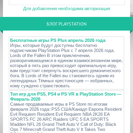
Для добавления необходима авторизация
БЛОГ PLAYSTATION
Бесплатные игры PS Plus апрель 2026 года
Игры, которые будут доступны бесплатно
подписчикам PlayStation Plus с 7 апреля 2026 года.
Lords of the Fallen В этом приключении,
разворачивающемся в едином взаимосвязанном мире,
который в пять раз превосходит оригинальную игру,
вам предстоит свергнуть воскресшего демонического
бога. В Lords of the Fallen вы становитесь одним из
легендарных Тёмных крестоносцев — избранных,
кому суждено странствовать
Топ игр для PS5, PS4 и PS VR в PlayStation Store —
Февраль 2026
Самые продаваемые игры в PS Store по итогам
февраля 2026 года: PS5 США/Канадп Европа Resident
Evil Requiem Resident Evil Requiem NBA 2K26 EA
SPORTS FC 26 ARC Raiders UFC 5 EA SPORTS
Madden NFL 26 Grand Theft Auto V Call of Duty: Black
Ops 7 Minecraft Grand Theft Auto V It Takes Two