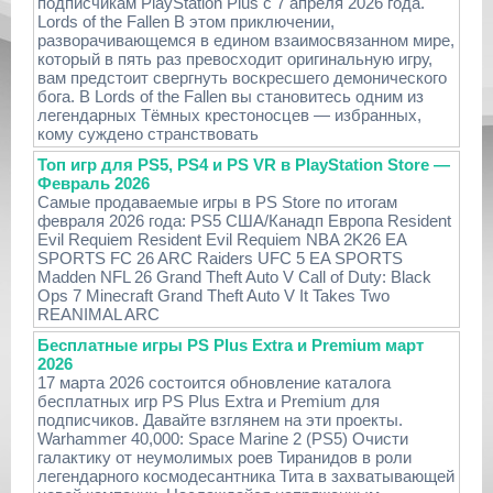
подписчикам PlayStation Plus с 7 апреля 2026 года.
Lords of the Fallen В этом приключении,
разворачивающемся в едином взаимосвязанном мире,
который в пять раз превосходит оригинальную игру,
вам предстоит свергнуть воскресшего демонического
бога. В Lords of the Fallen вы становитесь одним из
легендарных Тёмных крестоносцев — избранных,
кому суждено странствовать
Топ игр для PS5, PS4 и PS VR в PlayStation Store —
Февраль 2026
Самые продаваемые игры в PS Store по итогам
февраля 2026 года: PS5 США/Канадп Европа Resident
Evil Requiem Resident Evil Requiem NBA 2K26 EA
SPORTS FC 26 ARC Raiders UFC 5 EA SPORTS
Madden NFL 26 Grand Theft Auto V Call of Duty: Black
Ops 7 Minecraft Grand Theft Auto V It Takes Two
REANIMAL ARC
Бесплатные игры PS Plus Extra и Premium март
2026
17 марта 2026 состоится обновление каталога
бесплатных игр PS Plus Extra и Premium для
подписчиков. Давайте взглянем на эти проекты.
Warhammer 40,000: Space Marine 2 (PS5) Очисти
галактику от неумолимых роев Тиранидов в роли
легендарного космодесантника Тита в захватывающей