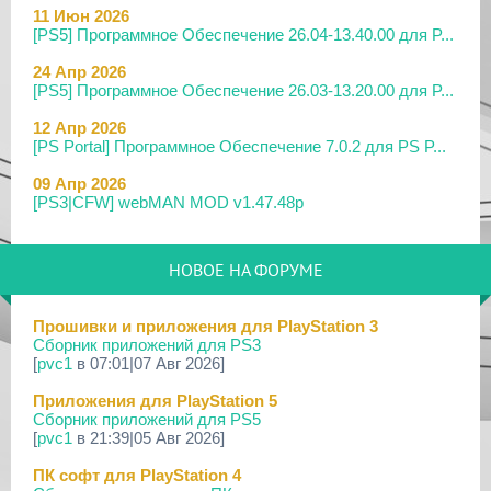
11 Июн 2026
[PS5] Программное Обеспечение 26.04-13.40.00 для P...
24 Апр 2026
[PS5] Программное Обеспечение 26.03-13.20.00 для P...
12 Апр 2026
[PS Portal] Программное Обеспечение 7.0.2 для PS P...
09 Апр 2026
[PS3|CFW] webMAN MOD v1.47.48p
29 Мар 2026
[PS3] PS3HEN v3.5.0
НОВОЕ НА ФОРУМЕ
19 Мар 2026
[PS Portal] Программное Обеспечение 7.0.0 для PS P...
Прошивки и приложения для PlayStation 3
Сборник приложений для PS3
18 Мар 2026
[
pvc1
в 07:01|07 Авг 2026]
[PS3] Программное Обеспечение 4.93 для PlayStation...
Приложения для PlayStation 5
17 Мар 2026
Сборник приложений для PS5
[PS4] Программное Обеспечение 13.50 для PlayStatio...
[
pvc1
в 21:39|05 Авг 2026]
17 Мар 2026
ПК софт для PlayStation 4
[PS5] Программное Обеспечение 26.02-13.00.00 для P...