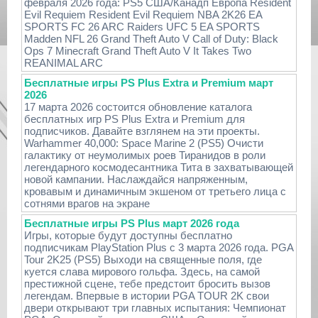
февраля 2026 года: PS5 США/Канадп Европа Resident
Evil Requiem Resident Evil Requiem NBA 2K26 EA
SPORTS FC 26 ARC Raiders UFC 5 EA SPORTS
Madden NFL 26 Grand Theft Auto V Call of Duty: Black
Ops 7 Minecraft Grand Theft Auto V It Takes Two
REANIMAL ARC
Бесплатные игры PS Plus Extra и Premium март
2026
17 марта 2026 состоится обновление каталога
бесплатных игр PS Plus Extra и Premium для
подписчиков. Давайте взглянем на эти проекты.
Warhammer 40,000: Space Marine 2 (PS5) Очисти
галактику от неумолимых роев Тиранидов в роли
легендарного космодесантника Тита в захватывающей
новой кампании. Наслаждайся напряженным,
кровавым и динамичным экшеном от третьего лица с
сотнями врагов на экране
Бесплатные игры PS Plus март 2026 года
Игры, которые будут доступны бесплатно
подписчикам PlayStation Plus с 3 марта 2026 года. PGA
Tour 2K25 (PS5) Выходи на священные поля, где
куется слава мирового гольфа. Здесь, на самой
престижной сцене, тебе предстоит бросить вызов
легендам. Впервые в истории PGA TOUR 2K свои
двери открывают три главных испытания: Чемпионат