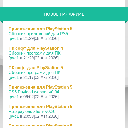
29 Мар 2026
[PS3] PS3HEN v3.5.0
НОВОЕ НА ФОРУМЕ
19 Мар 2026
[PS Portal] Программное Обеспечение 7.0.0 для PS P...
Приложения для PlayStation 5
Сборник приложений для PS5
18 Мар 2026
[
pvc1
в 21:39|05 Авг 2026]
[PS3] Программное Обеспечение 4.93 для PlayStation...
ПК софт для PlayStation 4
17 Мар 2026
Сборник программ для ПК
[PS4] Программное Обеспечение 13.50 для PlayStatio...
[
pvc1
в 21:29|03 Авг 2026]
17 Мар 2026
ПК софт для PlayStation 5
[PS5] Программное Обеспечение 26.02-13.00.00 для P...
Сборник программ для ПК
[
pvc1
в 21:17|03 Авг 2026]
19 Фев 2026
[PS3] PS3HEN v3.4.1
Приложения для PlayStation 5
PS5 Payload websrv v0.34
02 Фев 2026
[
pvc1
в 09:02|03 Авг 2026]
[PS3|CFW/Android] Movian M7 7.0.235/236
Приложения для PlayStation 5
29 Янв 2026
PS5 payload shsrv v0.20
[PS4] Программное Обеспечение 13.04 для PlayStatio...
[
pvc1
в 20:58|02 Авг 2026]
29 Янв 2026
Приложения для PlayStation 5
[PS5] Программное Обеспечение 26.01-12.60.00 для P...