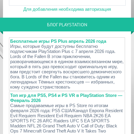
Для добавления необходима авторизация
БЛОГ PLAYSTATION
Бесплатные игры PS Plus апрель 2026 года
Игры, которые будут доступны бесплатно
подписчикам PlayStation Plus с 7 апреля 2026 года.
Lords of the Fallen В этом приключении,
разворачивающемся в едином взаимосвязанном мире,
который в пять раз превосходит оригинальную игру,
вам предстоит свергнуть воскресшего демонического
бога. В Lords of the Fallen вы становитесь одним из
легендарных Тёмных крестоносцев — избранных,
кому суждено странствовать
Топ игр для PS5, PS4 и PS VR в PlayStation Store —
Февраль 2026
Самые продаваемые игры в PS Store по итогам
февраля 2026 года: PS5 США/Канадп Европа Resident
Evil Requiem Resident Evil Requiem NBA 2K26 EA
SPORTS FC 26 ARC Raiders UFC 5 EA SPORTS
Madden NFL 26 Grand Theft Auto V Call of Duty: Black
Ops 7 Minecraft Grand Theft Auto V It Takes Two