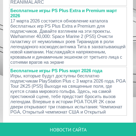
REANIMAL ARC
Бесплатные игры PS Plus Extra и Premium март
2026
17 марта 2026 состоится обновление каталога
бесплатных игр PS Plus Extra и Premium для
подписчиков. Давайте взглянем на эти проекты.
Warhammer 40,000: Space Marine 2 (PS5) Очисти
галактику от неумолимых роев Тиранидов в роли
легендарного космодесантника Тита в захватывающей
новой кампании. Наслаждайся напряженным,
кровавым и динамичным экшеном от третьего лица с
сотнями врагов на экране
Бесплатные игры PS Plus март 2026 года
Игры, которые будут доступны бесплатно
подписчикам PlayStation Plus с 3 марта 2026 года. PGA
Tour 2K25 (PS5) Выходи на священные поля, где
куется слава мирового гольфа. Здесь, на самой
престижной сцене, тебе предстоит бросить вызов
легендам. Впервые в истории PGA TOUR 2K свои
двери открывают три главных испытания: Чемпионат
PGA, Открытый чемпионат США и Открытый
НОВОСТИ САЙТА