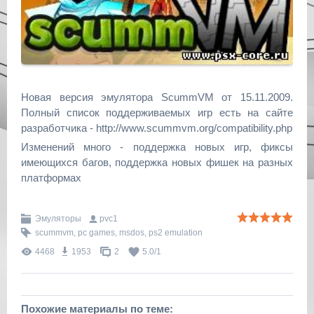
Новая версия эмулятора ScummVM от 15.11.2009.
Полный список поддерживаемых игр есть на сайте
разработчика - http://www.scummvm.org/compatibility.php
Изменений много - поддержка новых игр, фиксы
имеющихся багов, поддержка новых фишек на разных
платформах
Эмуляторы
pvc1
scummvm
,
pc games
,
msdos
,
ps2 emulation
4468
1953
2
5.0
/
1
Похожие материалы по теме: