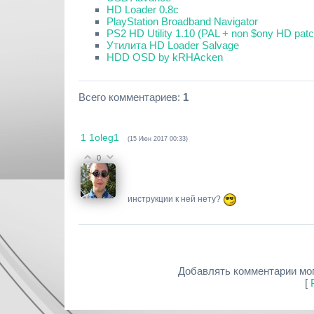
HD Loader 0.8c
PlayStation Broadband Navigator
PS2 HD Utility 1.10 (PAL + non $ony HD patc
Утилита HD Loader Salvage
HDD OSD by kRHAcken
Всего комментариев
:
1
1
1oleg1
(15 Июн 2017 00:33)
0
инструкции к ней нету?
Добавлять комментарии мог
[