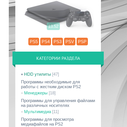
13.52
PS5
PS4
PS3
PSV
PSP
КАТЕГОРИИ РАЗДЕЛА
HDD утилиты
[47]
Программы необходимые для
работы с жестким диском PS2
Менеджеры
[18]
Программы для управления файлами
на различных носителях
Мультимедиа
[11]
Программы для просмотра
медиафайлов на PS2