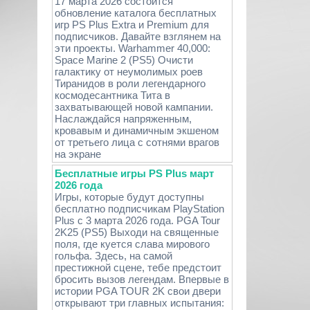
17 марта 2026 состоится
обновление каталога бесплатных
игр PS Plus Extra и Premium для
подписчиков. Давайте взглянем на
эти проекты. Warhammer 40,000:
Space Marine 2 (PS5) Очисти
галактику от неумолимых роев
Тиранидов в роли легендарного
космодесантника Тита в
захватывающей новой кампании.
Наслаждайся напряженным,
кровавым и динамичным экшеном
от третьего лица с сотнями врагов
на экране
Бесплатные игры PS Plus март
2026 года
Игры, которые будут доступны
бесплатно подписчикам PlayStation
Plus с 3 марта 2026 года. PGA Tour
2K25 (PS5) Выходи на священные
поля, где куется слава мирового
гольфа. Здесь, на самой
престижной сцене, тебе предстоит
бросить вызов легендам. Впервые в
истории PGA TOUR 2K свои двери
открывают три главных испытания: