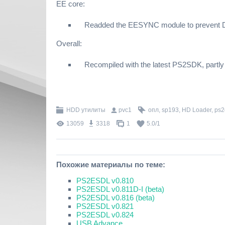
EE core:
Readded the EESYNC module to prevent DN
Overall:
Recompiled with the latest PS2SDK, partly fo
HDD утилиты
pvc1
опл
,
sp193
,
HD Loader
,
ps2
13059
3318
1
5.0
/
1
Похожие материалы по теме:
PS2ESDL v0.810
PS2ESDL v0.811D-I (beta)
PS2ESDL v0.816 (beta)
PS2ESDL v0.821
PS2ESDL v0.824
USB Advance