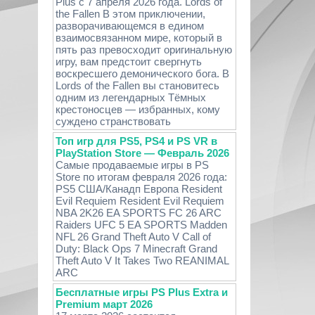
Plus с 7 апреля 2026 года. Lords of
the Fallen В этом приключении,
разворачивающемся в едином
взаимосвязанном мире, который в
пять раз превосходит оригинальную
игру, вам предстоит свергнуть
воскресшего демонического бога. В
Lords of the Fallen вы становитесь
одним из легендарных Тёмных
крестоносцев — избранных, кому
суждено странствовать
Топ игр для PS5, PS4 и PS VR в
PlayStation Store — Февраль 2026
Самые продаваемые игры в PS
Store по итогам февраля 2026 года:
PS5 США/Канадп Европа Resident
Evil Requiem Resident Evil Requiem
NBA 2K26 EA SPORTS FC 26 ARC
Raiders UFC 5 EA SPORTS Madden
NFL 26 Grand Theft Auto V Call of
Duty: Black Ops 7 Minecraft Grand
Theft Auto V It Takes Two REANIMAL
ARC
Бесплатные игры PS Plus Extra и
Premium март 2026