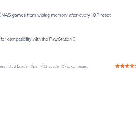
AS games from wiping memory after every IOP reset.
r compatibility with the PlayStation 3.
esdl
,
USB Loader
,
Open PS2 Loader
,
OPL
,
хд лоадер