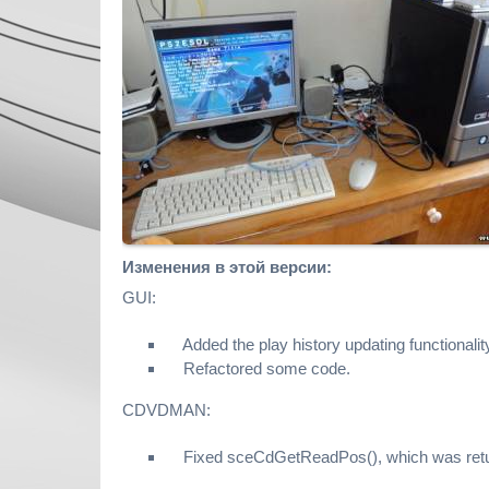
Изменения в этой версии:
GUI:
Added the play history updating functionali
Refactored some code.
CDVDMAN:
Fixed sceCdGetReadPos(), which was returnin