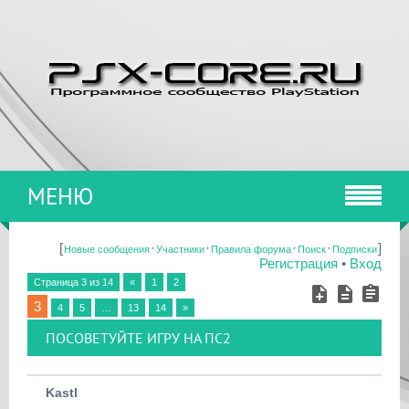
МЕНЮ
[
·
·
·
·
]
Новые сообщения
Участники
Правила форума
Поиск
Подписки
Регистрация
•
Вход
Страница
3
из
14
«
1
2
3
4
5
…
13
14
»
ПОСОВЕТУЙТЕ ИГРУ НА ПС2
Kastl