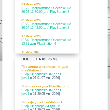
23 Июл 2026
[PS5] Программное Обеспечение
26.05-13.60.00 для PlayStation 5
01 Июл 2026
[PS5] Программное Обеспечение
26.04-13.42.00 для PlayStation 5
17 Июн 2026
[PS4] Программное Обеспечение
13.52 для PlayStation 4
11 Июн 2026
[PS5] Программное Обеспечение
НОВОЕ НА ФОРУМЕ
26.04-13.40.00 для PlayStation 5
Прошивки и приложения для
24 Апр 2026
PlayStation 3
[PS5] Программное Обеспечение
Сборник приложений для PS3
26.03-13.20.00 для PlayStation 5
[
pvc1
в 07:01|07 Авг 2026]
12 Апр 2026
Приложения для PlayStation 5
[PS Portal] Программное
Сборник приложений для PS5
Обеспечение 7.0.2 для PS Portal
[
pvc1
в 21:39|05 Авг 2026]
09 Апр 2026
ПК софт для PlayStation 4
[PS3|CFW] webMAN MOD
Сборник программ для ПК
v1.47.48p
[
pvc1
в 21:29|03 Авг 2026]