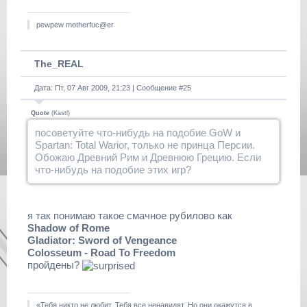
pewpew motherfuc@er
The_REAL
Дата: Пт, 07 Авг 2009, 21:23 | Сообщение #
25
Quote
(
Kastl
)
посоветуйте что-нибудь на подобие GoW и
Spartan: Total Warior, только не принца Персии.
Обожаю Древний Рим и Древнюю Грецию. Если
что-нибудь на подобие этих игр?
я так понимаю такое смачное рубилово как
Shadow of Rome
Gladiator: Sword of Vengeance
Colosseum - Road To Freedom
пройдены?
«Тебя никто не любит. Тебя все ненавидят. Но они окажутся в