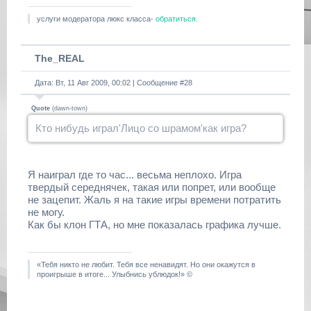
услуги модератора люкс класса-
обратиться
.
The_REAL
Дата: Вт, 11 Авг 2009, 00:02 | Сообщение #
28
Quote
(
dawn-town
)
Кто нибудь играл'Лицо со шрамом'как игра?
Я наиграл где то час... весьма неплохо. Игра
твердый середнячек, такая или попрет, или вообще
не зацепит. Жаль я на такие игры времени потратить
не могу.
Как бы клон ГТА, но мне показалась графика лучше.
«Тебя никто не любит. Тебя все ненавидят. Но они окажутся в
проигрыше в итоге... Улыбнись ублюдок!» ©