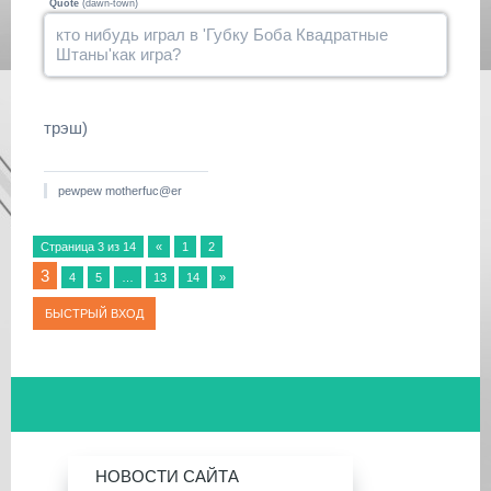
Quote
(
dawn-town
)
кто нибудь играл в 'Губку Боба Квадратные
Штаны'как игра?
трэш)
pewpew motherfuc@er
Страница
3
из
14
«
1
2
3
4
5
…
13
14
»
НОВОСТИ САЙТА