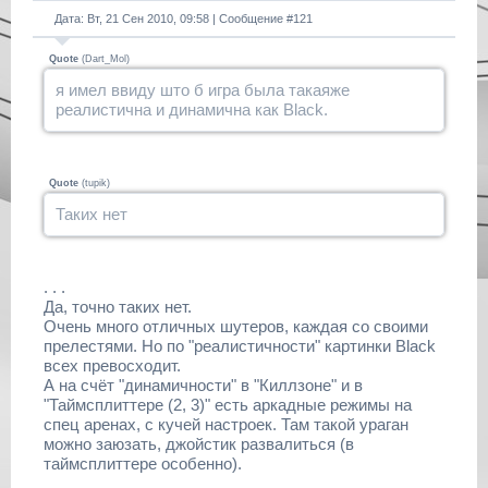
Дата: Вт, 21 Сен 2010, 09:58 | Сообщение #
121
Quote
(
Dart_Mol
)
я имел ввиду што б игра была такаяже
реалистична и динамична как Black.
Quote
(
tupik
)
Таких нет
. . .
Да, точно таких нет.
Очень много отличных шутеров, каждая со своими
прелестями. Но по "реалистичности" картинки Black
всех превосходит.
А на счёт "динамичности" в "Киллзоне" и в
"Таймсплиттере (2, 3)" есть аркадные режимы на
спец аренах, с кучей настроек. Там такой ураган
можно заюзать, джойстик развалиться (в
таймсплиттере особенно).