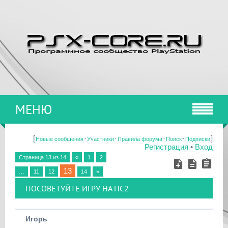
МЕНЮ
[
·
·
·
·
]
Новые сообщения
Участники
Правила форума
Поиск
Подписки
Регистрация
•
Вход
Страница
13
из
14
«
1
2
13
…
11
12
14
»
ПОСОВЕТУЙТЕ ИГРУ НА ПС2
Игорь