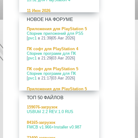
11 Июн 2026
[PS5] Программное Обеспечение
НОВОЕ НА ФОРУМЕ
26.04-13.40.00 для PlayStation 5
Приложения для PlayStation 5
24 Апр 2026
Сборник приложений для PS5
[PS5] Программное Обеспечение
[
pvc1
в 21:39|05 Авг 2026]
26.03-13.20.00 для PlayStation 5
ПК софт для PlayStation 4
12 Апр 2026
Сборник программ для ПК
[PS Portal] Программное
[
pvc1
в 21:29|03 Авг 2026]
Обеспечение 7.0.2 для PS Portal
ПК софт для PlayStation 5
09 Апр 2026
Сборник программ для ПК
[PS3|CFW] webMAN MOD
[
pvc1
в 21:17|03 Авг 2026]
v1.47.48p
Приложения для PlayStation 5
29 Мар 2026
PS5 Payload websrv v0.34
[PS3] PS3HEN v3.5.0
ТОП 50 ФАЙЛОВ
[
pvc1
в 09:02|03 Авг 2026]
19 Мар 2026
159076-загрузок
Приложения для PlayStation 5
[PS Portal] Программное
USBUtil 2.2 REV.1.0 RUS
PS5 payload shsrv v0.20
Обеспечение 7.0.0 для PS Portal
[
pvc1
в 20:58|02 Авг 2026]
84165-загрузок
18 Мар 2026
FMCB v1.966+Installer v0.987
Приложения для PlayStation 5
[PS3] Программное Обеспечение
PS5 Payload ELF Loader v0.24
4.93 для PlayStation 3
73400-загрузок