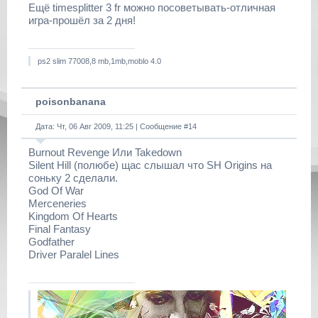
Ещё timesplitter 3 fr можно посоветывать-отличная
игра-прошёл за 2 дня!
ps2 slim 77008,8 mb,1mb,moblo 4.0
poisonbanana
Дата: Чт, 06 Авг 2009, 11:25 | Сообщение #
14
Burnout Revenge Или Takedown
Silent Hill (полюбе) щас слышал что SH Origins на
соньку 2 сделали.
God Of War
Merceneries
Kingdom Of Hearts
Final Fantasy
Godfather
Driver Paralel Lines