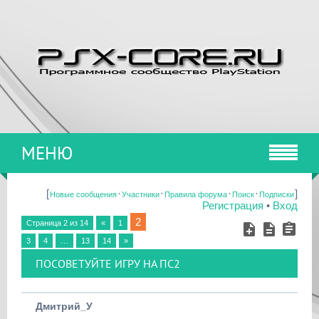
МЕНЮ
[
·
·
·
·
]
Новые сообщения
Участники
Правила форума
Поиск
Подписки
Регистрация
•
Вход
2
Страница
2
из
14
«
1
3
4
…
13
14
»
ПОСОВЕТУЙТЕ ИГРУ НА ПС2
Дмитрий_У