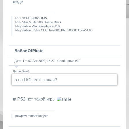
везде
PS1 SCPH-9002 OFW
PSP Slim & Lite 2008 Piano Black
PlayStation Vita 3g/wi-fi рсн-1108
PlayStation 3 Slim CECH-4208C PAL 500GB OFW 4.60
BoSonOfPirate
Дата: Пт, 07 Авг 2009, 15:27 | Сообщение #
19
Quote
(
Kastl
)
а на ПС2 есть такая?
на PS2 нет такой игры
pewpew motherfuc@er