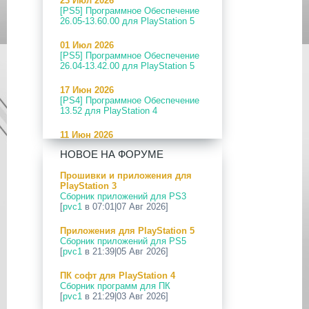
23 Июл 2026
[PS5] Программное Обеспечение
26.05-13.60.00 для PlayStation 5
01 Июл 2026
[PS5] Программное Обеспечение
26.04-13.42.00 для PlayStation 5
17 Июн 2026
[PS4] Программное Обеспечение
13.52 для PlayStation 4
11 Июн 2026
[PS5] Программное Обеспечение
НОВОЕ НА ФОРУМЕ
26.04-13.40.00 для PlayStation 5
Прошивки и приложения для
24 Апр 2026
PlayStation 3
[PS5] Программное Обеспечение
Сборник приложений для PS3
26.03-13.20.00 для PlayStation 5
[
pvc1
в 07:01|07 Авг 2026]
12 Апр 2026
Приложения для PlayStation 5
[PS Portal] Программное
Сборник приложений для PS5
Обеспечение 7.0.2 для PS Portal
[
pvc1
в 21:39|05 Авг 2026]
09 Апр 2026
ПК софт для PlayStation 4
[PS3|CFW] webMAN MOD
Сборник программ для ПК
v1.47.48p
[
pvc1
в 21:29|03 Авг 2026]