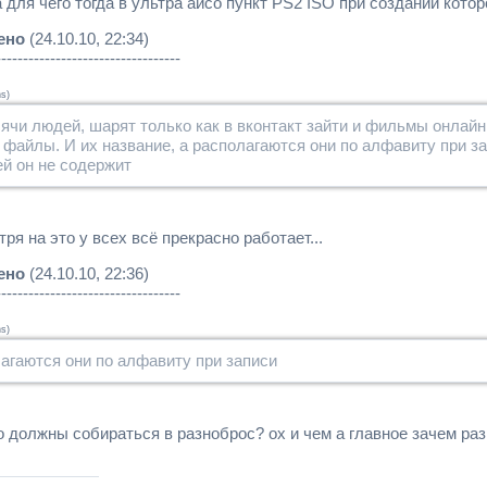
 а для чего тогда в ультра айсо пункт PS2 ISO при создании кот
ено
(24.10.10, 22:34)
----------------------------------
ns
)
ячи людей, шарят только как в вконтакт зайти и фильмы онлайн 
 файлы. И их название, а располагаются они по алфавиту при з
й он не содержит
тря на это у всех всё прекрасно работает...
ено
(24.10.10, 22:36)
----------------------------------
ns
)
агаются они по алфавиту при записи
то должны собираться в разноброс? ох и чем а главное зачем ра