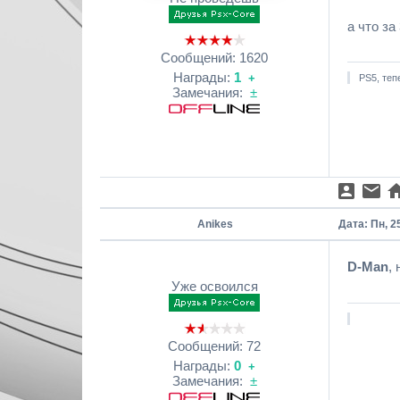
а что за
Сообщений:
1620
Награды:
1
+
PS5, теп
Замечания:
±
Anikes
Дата: Пн, 2
D-Man
,
Уже освоился
Сообщений:
72
Награды:
0
+
Замечания:
±