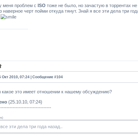
у меня проблем с
ISO
тоже не было, но зачастую в торрентах не
 наверное черт пойми откуда тянут. Знай я все эти дела три года
.
5 Окт 2010, 07:24 | Сообщение #
104
 и какое это имеет отношении к нашему обсуждению?
ено
(25.10.10, 07:24)
----------------------------------
es
)
 все эти дела три года назад..