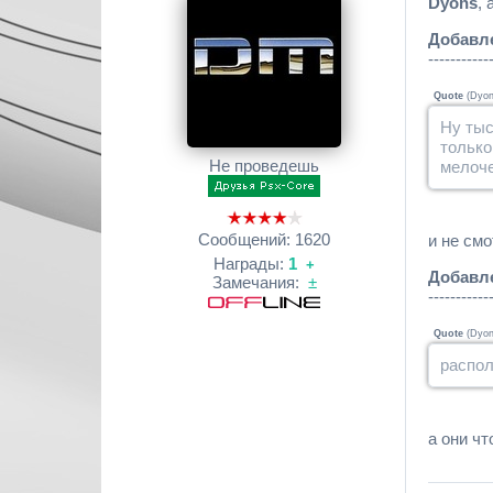
Dyons
,
Добавл
-----------
Quote
(
Dyo
Ну тыс
только
Не проведешь
мелоче
Сообщений:
1620
и не смо
Награды:
1
+
Добавл
Замечания:
±
-----------
Quote
(
Dyo
распол
а они ч