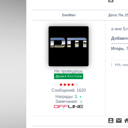
DaeMan
Дата: Пн, 2
а мне Бл
Добавл
-----------
Игорь
, 
PS5, теп
Не проведешь
Сообщений:
1620
Награды:
1
+
Замечания:
±