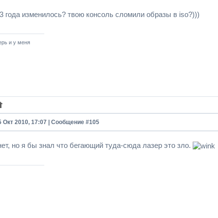
 3 года изменилось? твою консоль сломили образы в iso?)))
ерь и у меня
5 Окт 2010, 17:07 | Сообщение #
105
 нет, но я бы знал что бегающий туда-сюда лазер это зло.