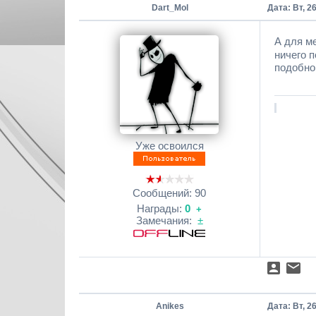
Dart_Mol
Дата: Вт, 2
А для м
ничего 
подобно
Уже освоился
Сообщений:
90
Награды:
0
+
Замечания:
±
Anikes
Дата: Вт, 2