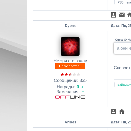
PS5, теп
Dyons
Дата: Пн, 2
Quote
(
D-M
а они 
Не зря его взяли
Скорост
Сообщений:
335
вайдскри
Награды:
0
+
Замечания:
±
Anikes
Дата: Пн, 2