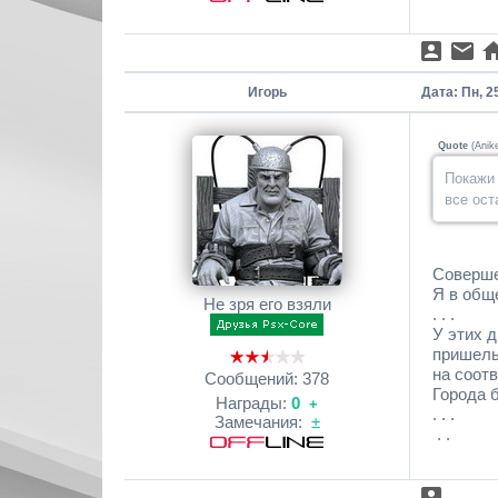
Игорь
Дата: Пн, 2
Quote
(
Anik
Покажи 
все ост
Соверше
Я в обще
Не зря его взяли
. . .
У этих д
пришельц
на соот
Сообщений:
378
Города бу
Награды:
0
+
. . .
Замечания:
±
. .