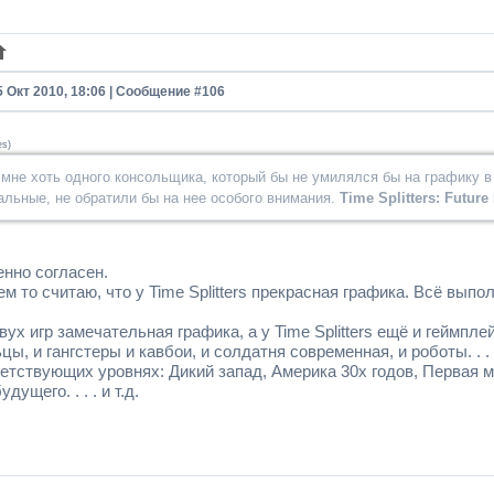
5 Окт 2010, 18:06 | Сообщение #
106
es
)
мне хоть одного консольщика, который бы не умилялся бы на графику в 
альные, не обратили бы на нее особого внимания.
Time Splitters: Future 
нно согласен.
м то считаю, что у Time Splitters прекрасная графика. Всё вып
вух игр замечательная графика, а у Time Splitters ещё и геймпле
ы, и гангстеры и кавбои, и солдатня современная, и роботы. . . 
ветствующих уровнях: Дикий запад, Америка 30х годов, Первая 
дущего. . . . и т.д.