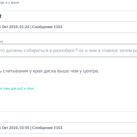
ерь и у меня
5 Окт 2010, 01:24 | Сообщение #
102
an
)
что должны собираться в разноброс? ох и чем а главное зачем 
ь считывания у края диска выше чем у центра.
н хаки для ps2 и xbox
5 Окт 2010, 03:55 | Сообщение #
103