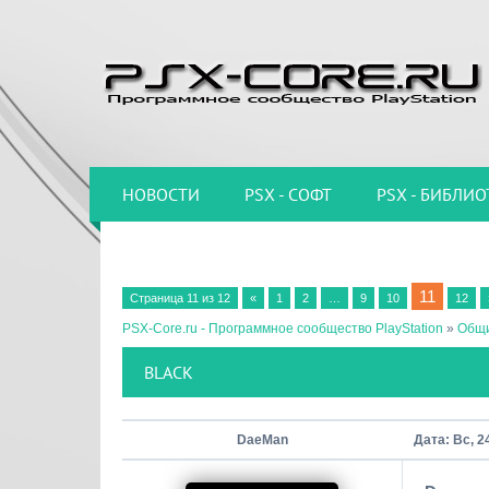
НОВОСТИ
PSX - СОФТ
PSX - БИБЛИО
11
Страница
11
из
12
«
1
2
…
9
10
12
PSX-Core.ru - Программное сообщество PlayStation
»
Общи
BLACK
DaeMan
Дата: Вс, 2