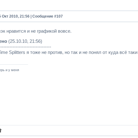
5 Окт 2010, 21:56 | Сообщение #
107
эк нравится и не графикой вовсе.
ено
(25.10.10, 21:56)
----------------------------------
Time Splitters я тоже не против, но так и не понял от куда всё так
ерь и у меня