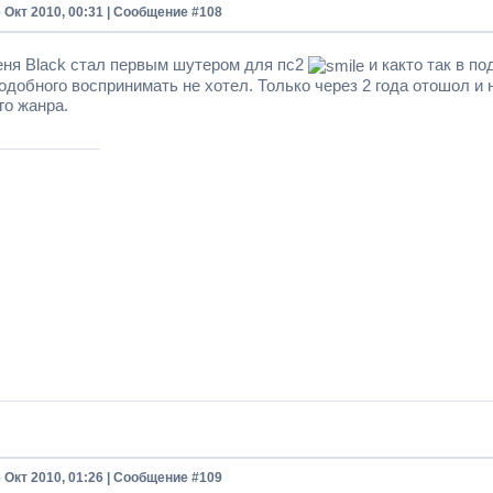
6 Окт 2010, 00:31 | Сообщение #
108
еня Black стал первым шутером для пс2
и както так в по
подобного воспринимать не хотел. Только через 2 года отошол и
го жанра.
6 Окт 2010, 01:26 | Сообщение #
109