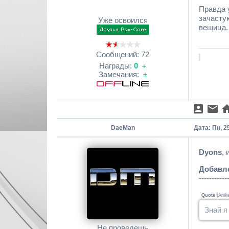
Правда 
зачастую
Уже освоился
вещица
Сообщений:
72
Награды:
0
+
Замечания:
±
DaeMan
Дата: Пн, 2
Dyons
,
Добавл
-----------
Quote
(
Anik
Знай я
Не проведешь