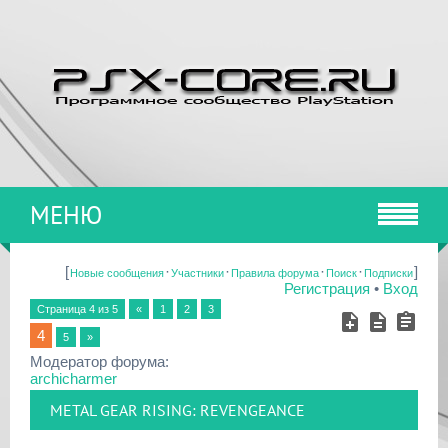
МЕНЮ
[
·
·
·
·
]
Новые сообщения
Участники
Правила форума
Поиск
Подписки
Регистрация
•
Вход
Страница
4
из
5
«
1
2
3
4
5
»
Модератор форума:
archicharmer
METAL GEAR RISING: REVENGEANCE