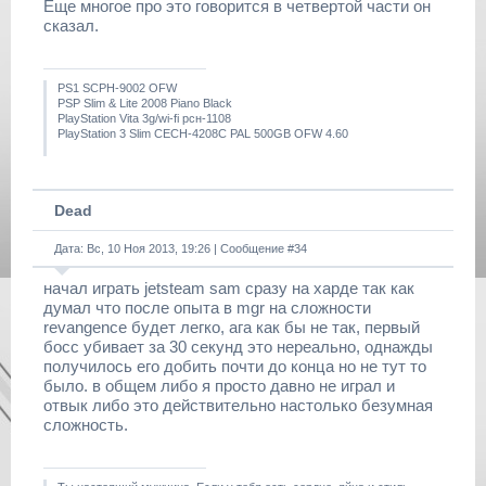
Еще многое про это говорится в четвертой части он
сказал.
PS1 SCPH-9002 OFW
PSP Slim & Lite 2008 Piano Black
PlayStation Vita 3g/wi-fi рсн-1108
PlayStation 3 Slim CECH-4208C PAL 500GB OFW 4.60
Dead
Дата: Вс, 10 Ноя 2013, 19:26 | Сообщение #
34
начал играть jetsteam sam сразу на харде так как
думал что после опыта в mgr на сложности
revangence будет легко, ага как бы не так, первый
босс убивает за 30 секунд это нереально, однажды
получилось его добить почти до конца но не тут то
было. в общем либо я просто давно не играл и
отвык либо это действительно настолько безумная
сложность.