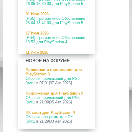
26.05-13.60.00 для PlayStation 5
01 Июл 2026
[PS5] Программное Обеспечение
26.04-13.42.00 для PlayStation 5
17 Июн 2026
[PS4] Программное Обеспечение
13.52 для PlayStation 4
11 Июн 2026
[PS5] Программное Обеспечение
НОВОЕ НА ФОРУМЕ
26.04-13.40.00 для PlayStation 5
Прошивки и приложения для
24 Апр 2026
PlayStation 3
[PS5] Программное Обеспечение
Сборник приложений для PS3
26.03-13.20.00 для PlayStation 5
[
pvc1
в 07:01|07 Авг 2026]
12 Апр 2026
Приложения для PlayStation 5
[PS Portal] Программное
Сборник приложений для PS5
Обеспечение 7.0.2 для PS Portal
[
pvc1
в 21:39|05 Авг 2026]
09 Апр 2026
ПК софт для PlayStation 4
[PS3|CFW] webMAN MOD
Сборник программ для ПК
v1.47.48p
[
pvc1
в 21:29|03 Авг 2026]
29 Мар 2026
ПК софт для PlayStation 5