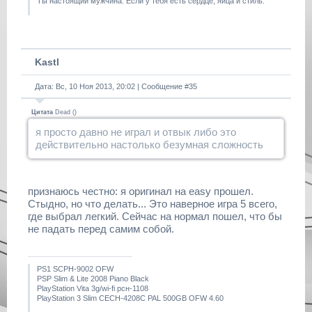
Ты настоящий мужчина. Если у тебя есть сердце, яйца и стиль.
Kastl
Дата: Вс, 10 Ноя 2013, 20:02 | Сообщение #
35
Цитата
Dead
(
)
я просто давно не играл и отвык либо это
действительно настолько безумная сложность
признаюсь честно: я оригинал на easy прошел.
Стыдно, но что делать... Это наверное игра 5 всего,
где выбрал легкий. Сейчас на нормал пошел, что бы
не падать перед самим собой.
PS1 SCPH-9002 OFW
PSP Slim & Lite 2008 Piano Black
PlayStation Vita 3g/wi-fi рсн-1108
PlayStation 3 Slim CECH-4208C PAL 500GB OFW 4.60