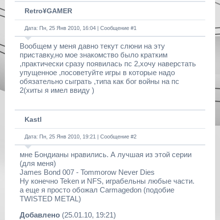
Retro¥GAMER
Дата: Пн, 25 Янв 2010, 16:04 | Сообщение #
1
Вообщем у меня давно текут слюни на эту
приставку,но мое знакомство было кратким
,практически сразу появилась пс 2,хочу наверстать
упущенное ,посоветуйте игры в которые надо
обязательно сыграть ,типа как бог войны на пс
2(хиты я имел ввиду )
Kastl
Дата: Пн, 25 Янв 2010, 19:21 | Сообщение #
2
мне Бондианы нравились. А лучшая из этой серии
(для меня)
James Bond 007 - Tommorow Never Dies
Ну конечно Teken и NFS, играбельны любые части.
а еще я просто обожал Carmagedon (подобие
TWISTED METAL)
Добавлено
(25.01.10, 19:21)