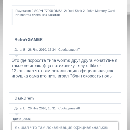
Playstation 2 SCPH-77008;DMS4; 2xDual Shok 2; 2x8m Memory Card
Не все так плохо, как кажется...
Retro¥GAMER
Дата: Вт, 26 Янв 2010, 17:34 | Сообщение #
7
Это где поросята типа worms друг друга мочат?)не я
такое не играю ))ща потихоньку тяну с tfile c-
12,слышал что там локализация официальная,как
игрушка сама кто нить играл ?блин скорость ноль
DarkDrem
Дата: Вт, 26 Янв 2010, 18:31 | Сообщение #
8
Quote
(
Okami
)
лышал что там локализация официальная,как