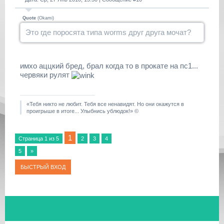
Quote
(
Okami
)
Это где поросята типа worms друг друга мочат?
имхо аццкий бред, брал когда то в прокате на пс1...
червяки рулят
«Тебя никто не любит. Тебя все ненавидят. Но они окажутся в
проигрыше в итоге... Улыбнись ублюдок!» ©
1
Страница
1
из
5
2
3
4
5
»