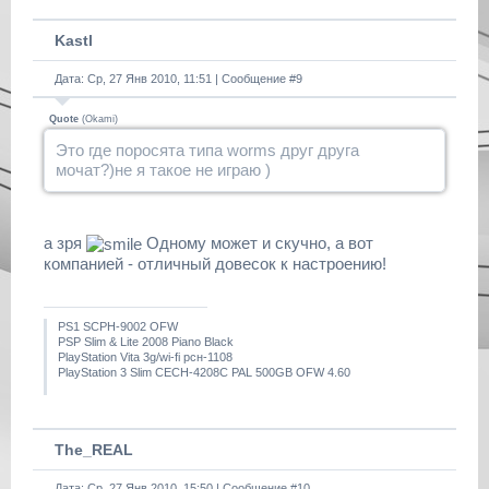
Kastl
Дата: Ср, 27 Янв 2010, 11:51 | Сообщение #
9
Quote
(
Okami
)
Это где поросята типа worms друг друга
мочат?)не я такое не играю )
а зря
Одному может и скучно, а вот
компанией - отличный довесок к настроению!
PS1 SCPH-9002 OFW
PSP Slim & Lite 2008 Piano Black
PlayStation Vita 3g/wi-fi рсн-1108
PlayStation 3 Slim CECH-4208C PAL 500GB OFW 4.60
The_REAL
Дата: Ср, 27 Янв 2010, 15:50 | Сообщение #
10