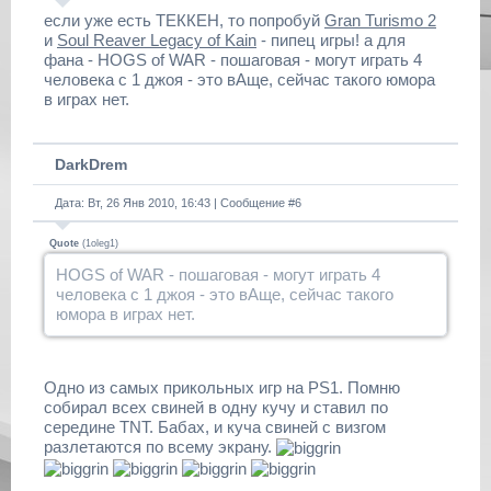
если уже есть ТЕККЕН, то попробуй
Gran Turismo 2
и
Soul Reaver Legacy of Kain
- пипец игры! а для
фана - HOGS of WAR - пошаговая - могут играть 4
человека с 1 джоя - это вАще, сейчас такого юмора
в играх нет.
DarkDrem
Дата: Вт, 26 Янв 2010, 16:43 | Сообщение #
6
Quote
(
1oleg1
)
HOGS of WAR - пошаговая - могут играть 4
человека с 1 джоя - это вАще, сейчас такого
юмора в играх нет.
Одно из самых прикольных игр на PS1. Помню
собирал всех свиней в одну кучу и ставил по
середине TNT. Бабах, и куча свиней с визгом
разлетаются по всему экрану.