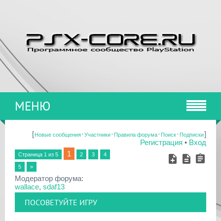
МЕНЮ
[
·
·
·
·
]
Новые сообщения
Участники
Правила форума
Поиск
Подписки
Регистрация
•
Вход
1
Страница
1
из
5
2
3
4
5
»
Модератор форума:
wallace
,
sdaf13
ПОСОВЕТУЙТЕ ИГРУ