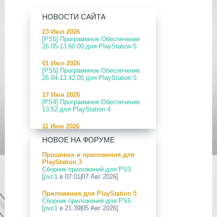
НОВОСТИ САЙТА
23 Июл 2026
[PS5] Программное Обеспечение
26.05-13.60.00 для PlayStation 5
01 Июл 2026
[PS5] Программное Обеспечение
26.04-13.42.00 для PlayStation 5
17 Июн 2026
[PS4] Программное Обеспечение
13.52 для PlayStation 4
11 Июн 2026
[PS5] Программное Обеспечение
НОВОЕ НА ФОРУМЕ
26.04-13.40.00 для PlayStation 5
Прошивки и приложения для
24 Апр 2026
PlayStation 3
[PS5] Программное Обеспечение
Сборник приложений для PS3
26.03-13.20.00 для PlayStation 5
[
pvc1
в 07:01|07 Авг 2026]
12 Апр 2026
Приложения для PlayStation 5
[PS Portal] Программное
Сборник приложений для PS5
Обеспечение 7.0.2 для PS Portal
[
pvc1
в 21:39|05 Авг 2026]