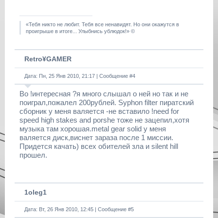
«Тебя никто не любит. Тебя все ненавидят. Но они окажутся в
проигрыше в итоге... Улыбнись ублюдок!» ©
Retro¥GAMER
Дата: Пн, 25 Янв 2010, 21:17 | Сообщение #
4
Во !интересная ?я много слышал о ней но так и не
поиграл,пожалел 200рублей. Syphon filter пиратский
сборник у меня валяется -не вставило !need for
speed high stakes and porshe тоже не зацепил,хотя
музыка там хорошая.metal gear solid у меня
валяется диск,виснет зараза после 1 миссии.
Придется качать) всех обителей зла и silent hill
прошел.
1oleg1
Дата: Вт, 26 Янв 2010, 12:45 | Сообщение #
5