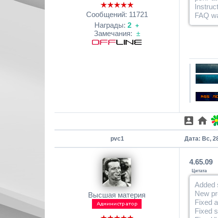
Instruc
Сообщений:
11721
FAQ wa
Награды:
2
+
Замечания:
±
pvc1
Дата: Вс, 2
4.65.09
Цитата
Added 
New pro
Высшая материя
Fixed a
Fixed 