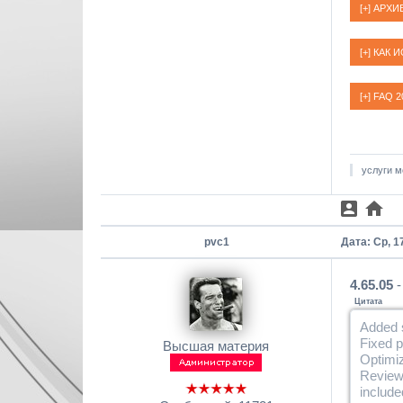
услуги м
pvc1
Дата: Ср, 1
4.65.05
-
Цитата
Added s
Fixed p
Высшая материя
Optimiz
Reviewe
include