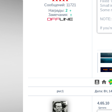
Fixed "
Сообщений:
11721
Small 
Some m
Награды:
2
+
Замечания:
±
NOTE: A
If you'
pvc1
Дата: Вт, 1
4.65.10
Цитата