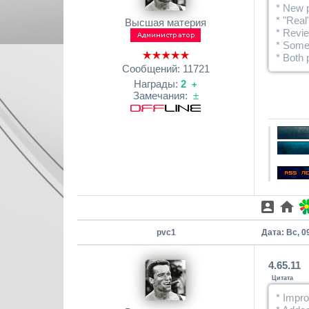
* New p
* "Real
Высшая материя
* Revie
* Some 
* Both
Сообщений:
11721
Награды:
2
+
Замечания:
±
pvc1
Дата: Вс, 0
4.65.11
Цитата
* Impr