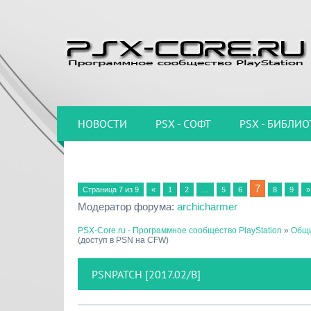
НОВОСТИ
PSX - СОФТ
PSX - БИБЛИО
7
Страница
7
из
9
«
1
2
…
5
6
8
9
»
Модератор форума:
archicharmer
PSX-Core.ru - Программное сообщество PlayStation
»
Общи
(доступ в PSN на CFW)
PSNPATCH [2017.02/B]