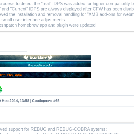
rocess to detect the "real" IDPS was added for higher compatibility 
" and "Current" IDPS are always displayed after CFW has been disabl
wed the installation and removal handling for "XMB add-ons for web
small user interface adjustments.
 psnpatch homebrew app and plugin were updated.
9 Ноя 2014, 13:58 | Сообщение #
65
oved support for REBUG and REBUG-COBRA sytems;