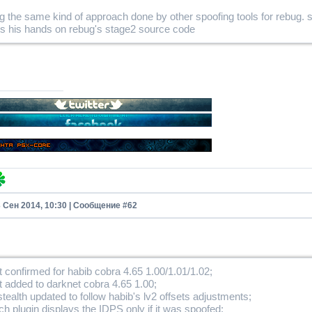
ng the same kind of approach done by other spoofing tools for rebug. 
s his hands on rebug's stage2 source code
3 Сен 2014, 10:30 | Сообщение #
62
 confirmed for habib cobra 4.65 1.00/1.01/1.02;
 added to darknet cobra 4.65 1.00;
tealth updated to follow habib's lv2 offsets adjustments;
h plugin displays the IDPS only if it was spoofed;