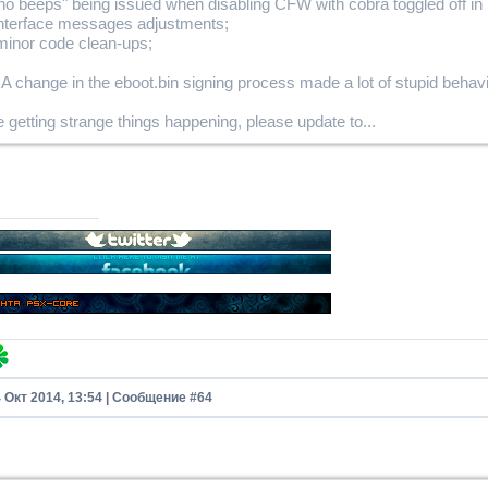
no beeps" being issued when disabling CFW with cobra toggled off in 
interface messages adjustments;
inor code clean-ups;
 change in the eboot.bin signing process made a lot of stupid behav
re getting strange things happening, please update to...
4 Окт 2014, 13:54 | Сообщение #
64