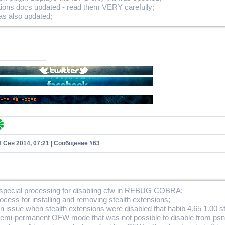
tions docs updated - read them VERY carefully;
s also updated;
8 Сен 2014, 07:21 | Сообщение #
63
special processing for disabling cfw in REBUG COBRA;
cess for installing and removing stealth extensions;
n issue when stealth extensions were disabled that habib 4.65 1.00 
semi-permanent OFW mode that was not possible to disable from psn