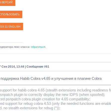
одератора люкс класса-
обратиться
.
7 Сен 2014, 13:44 | Сообщение #
61
 поддержка Habib Cobra v4.65 и улучшения в плагине Cobra
upport for habib cobra 4.65 (stealth extensions including readiness fo
snpatch plugin to correctly display the new IDPS (when spoofed);
ed psnpatch cobra plugin creation for 4.65 compatibility;
d support for rebug cobra 4.53 (only the needed functions are enab
d. no stealth extensions for rebug (*));