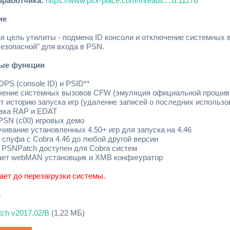
зработчика:
https://www.psx-place.com/threads....d.11176
ие
я цель утилиты - подмена ID консоли и отключение системных
безопасной" для входа в PSN.
ые функции
DPS (console ID) и PSID**
чение системных вызовов CFW (эмуляция официальной прошивк
ет историю запуска игр (удаление записей о последних использо
овка RAP и EDAT
 PSN (c00) игровых демо
чивание установленных 4.50+ игр для запуска на 4.46
 спуфа с Cobra 4.46 до любой другой версии
н PSNPatch доступен для Cobra систем
ает webMAN установщик и XMB конфигуратор
ает до перезагрузки системы.
ь
tch v2017.02/B
(1,22 МБ)