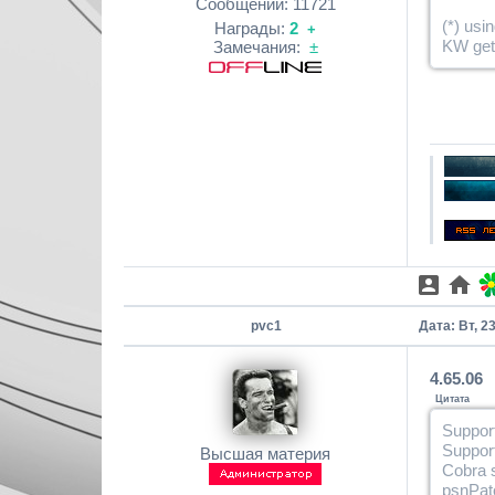
Сообщений:
11721
(*) usi
Награды:
2
+
KW get
Замечания:
±
pvc1
Дата: Вт, 2
4.65.06
Цитата
Support
Support
Высшая материя
Cobra s
psnPatc