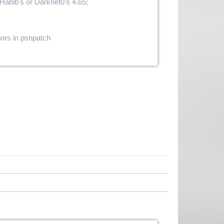
Habib's or Darknet0's 4.65;
iors in psnpatch