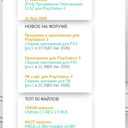
[PS4] Программное Обеспечение
13.52 для PlayStation 4
11 Июн 2026
[PS5] Программное Обеспечение
НОВОЕ НА ФОРУМЕ
26.04-13.40.00 для PlayStation 5
Прошивки и приложения для
24 Апр 2026
PlayStation 3
[PS5] Программное Обеспечение
Сборник приложений для PS3
26.03-13.20.00 для PlayStation 5
[
pvc1
в 07:01|07 Авг 2026]
12 Апр 2026
Приложения для PlayStation 5
[PS Portal] Программное
Сборник приложений для PS5
Обеспечение 7.0.2 для PS Portal
[
pvc1
в 21:39|05 Авг 2026]
09 Апр 2026
ПК софт для PlayStation 4
[PS3|CFW] webMAN MOD
Сборник программ для ПК
v1.47.48p
[
pvc1
в 21:29|03 Авг 2026]
29 Мар 2026
ПК софт для PlayStation 5
[PS3] PS3HEN v3.5.0
ТОП 50 ФАЙЛОВ
Сборник программ для ПК
[
pvc1
в 21:17|03 Авг 2026]
19 Мар 2026
159168-загрузок
[PS Portal] Программное
USBUtil 2.2 REV.1.0 RUS
Приложения для PlayStation 5
Обеспечение 7.0.0 для PS Portal
PS5 Payload websrv v0.34
84177-загрузок
[
pvc1
в 09:02|03 Авг 2026]
18 Мар 2026
FMCB v1.966+Installer v0.987