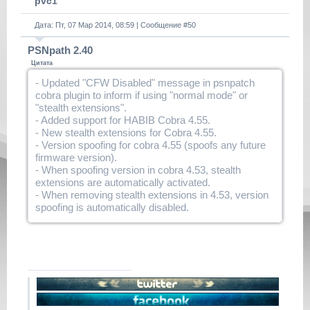
pvc1
Дата: Пт, 07 Мар 2014, 08:59 | Сообщение #
50
PSNpath 2.40
Цитата
- Updated "CFW Disabled" message in psnpatch
cobra plugin to inform if using "normal mode" or
"stealth extensions".
- Added support for HABIB Cobra 4.55.
- New stealth extensions for Cobra 4.55.
- Version spoofing for cobra 4.55 (spoofs any future
firmware version).
- When spoofing version in cobra 4.53, stealth
extensions are automatically activated.
- When removing stealth extensions in 4.53, version
spoofing is automatically disabled.
NOTE: After updating to habib cobra 4.55, if you're
getting a reported version "X.XX", use psnpatch to
disable version spoofing and reboot. if the version
continues as "X.XX" just re-install firmware. DON'T
GO ON-LINE WITH VERSION X.XX OR YOU'LL
BE BANNED !!!