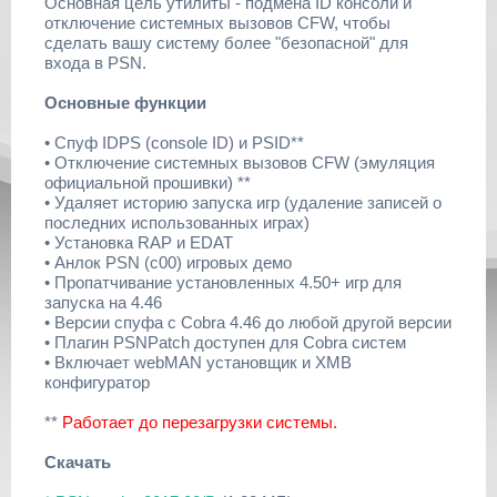
Основная цель утилиты - подмена ID консоли и
отключение системных вызовов CFW, чтобы
сделать вашу систему более "безопасной" для
входа в PSN.
Основные функции
• Спуф IDPS (console ID) и PSID**
• Отключение системных вызовов CFW (эмуляция
официальной прошивки) **
• Удаляет историю запуска игр (удаление записей о
последних использованных играх)
• Установка RAP и EDAT
• Анлок PSN (c00) игровых демо
• Пропатчивание установленных 4.50+ игр для
запуска на 4.46
• Версии спуфа с Cobra 4.46 до любой другой версии
• Плагин PSNPatch доступен для Cobra систем
• Включает webMAN установщик и XMB
конфигуратор
**
Работает до перезагрузки системы.
Скачать