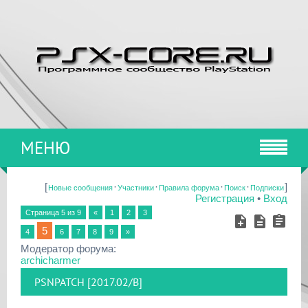
МЕНЮ
[
·
·
·
·
]
Новые сообщения
Участники
Правила форума
Поиск
Подписки
Регистрация
•
Вход
Страница
5
из
9
«
1
2
3
5
4
6
7
8
9
»
Модератор форума:
archicharmer
PSNPATCH [2017.02/B]