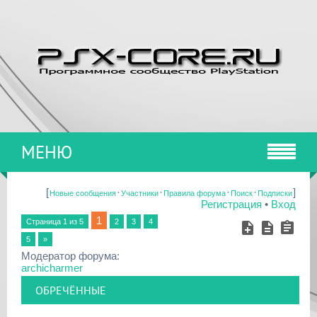
МЕНЮ
[
·
·
·
·
]
Новые сообщения
Участники
Правила форума
Поиск
Подписки
Регистрация
•
Вход
1
Страница
1
из
5
2
3
4
5
»
Модератор форума:
archicharmer
ОБРЕЧЁННЫЕ