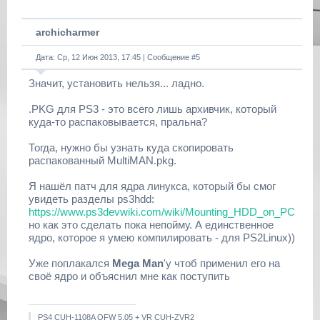
archicharmer
Дата: Ср, 12 Июн 2013, 17:45 | Сообщение #
5
Значит, установить нельзя... ладно.
.PKG для PS3 - это всего лишь архивчик, который
куда-то распаковывается, пральна?
Тогда, нужно бы узнать куда скопировать
распакованный MultiMAN.pkg.
Я нашёл патч для ядра линукса, который бы смог
увидеть разделы ps3hdd:
https://www.ps3devwiki.com/wiki/Mounting_HDD_on_PC
но как это сделать пока непойму. А единственное
ядро, которое я умею компилировать - для PS2Linux))
Уже поплакался
Mega Man
'у чтоб применил его на
своё ядро и объяснил мне как поступить
PS4 CUH-1108A OFW 5.05 + VR CUH-ZVR2