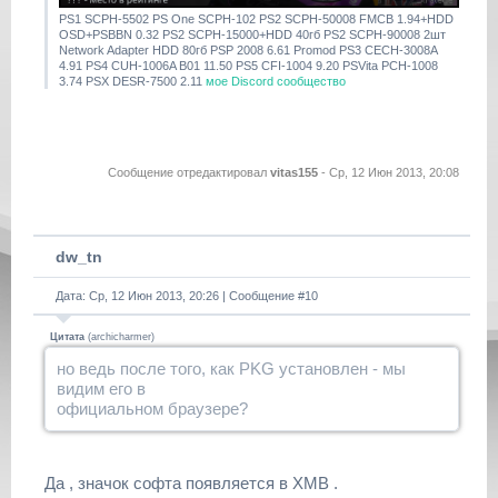
PS1 SCPH-5502 PS One SCPH-102 PS2 SCPH-50008 FMCB 1.94+HDD
OSD+PSBBN 0.32 PS2 SCPH-15000+HDD 40гб PS2 SCPH-90008 2шт
Network Adapter HDD 80гб PSP 2008 6.61 Promod PS3 CECH-3008A
4.91 PS4 CUH-1006A B01 11.50 PS5 CFI-1004 9.20 PSVita PCH-1008
3.74 PSX DESR-7500 2.11
мое Discord сообщество
Сообщение отредактировал
vitas155
-
Ср, 12 Июн 2013, 20:08
dw_tn
Дата: Ср, 12 Июн 2013, 20:26 | Сообщение #
10
Цитата
(
archicharmer
)
но ведь после того, как PKG установлен - мы
видим его в
официальном браузере?
Да , значок софта появляется в XMB .