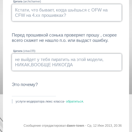
Цитата
(
archicharmer
)
Кстати, что бывает, когда шьёшься с OFW на
CFW на 4.хх прошивках?
Перед прошивкой сонька проверяет прошу , скорее
всего скажет не нашло п.о. или выдаст ошибку.
Цитата
(
vitas155
)
не выйдет у тебя пиратить на этой модели,
НИКАК,ВООБЩЕ НИКОГДА
Это почему?
услуги модератора люкс класса-
обратиться
.
Сообщение отредактировал
dawn-town
-
Ср, 12 Июн 2013, 20:36