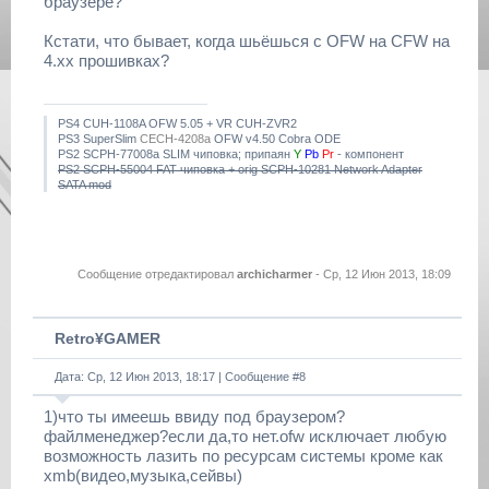
браузере?
Кстати, что бывает, когда шьёшься с OFW на CFW на
4.хх прошивках?
PS4 CUH-1108A OFW 5.05 + VR CUH-ZVR2
PS3 SuperSlim
CECH-4208a
OFW v4.50 Cobra ODE
PS2 SCPH-77008a SLIM чиповка; припаян
Y
Pb
Pr
- компонент
PS2 SCPH-55004 FAT чиповка + orig SCPH-10281 Network Adapter
SATA mod
Сообщение отредактировал
archicharmer
-
Ср, 12 Июн 2013, 18:09
Retro¥GAMER
Дата: Ср, 12 Июн 2013, 18:17 | Сообщение #
8
1)что ты имеешь ввиду под браузером?
файлменеджер?если да,то нет.ofw исключает любую
возможность лазить по ресурсам системы кроме как
xmb(видео,музыка,сейвы)