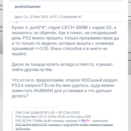
archicharmer
Дата: Ср, 12 Июн 2013, 16:57 | Сообщение #
1
Купил я, долб*ё*, сёдня CECH-3008B с кодом 1D, а
оказалось он обречён. Как я понял, на сегодняшний
день PS3 можно прошить только программатором да
и то только те модели, которые вышли с конвеера
прошивкой <=3.55. Иных способов я в инете не
нашёл(
Диски за тыщщи купить всегда успеется, я решил
пойти другим путём.
Что если я, предположим, открою HDDшный раздел
PS3 в линуксе? Если бы мне удалось, куда можно
поместить MultiMAN для установки и что дальше
делать?
PS4 CUH-1108A OFW 5.05 + VR CUH-ZVR2
PS3 SuperSlim
CECH-4208a
OFW v4.50 Cobra ODE
PS2 SCPH-77008a SLIM чиповка; припаян
Y
Pb
Pr
- компонент
PS2 SCPH-55004 FAT чиповка + orig SCPH-10281 Network Adapter
SATA mod