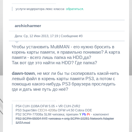
услуги модератора люкс класса-
обратиться
.
archicharmer
Дата: Ср, 12 Июн 2013, 17:19 | Сообщение #
3
Чтобы установить MultiMAN - его нужно бросить в
корень карты памяти, я правильно понимаю? А карта
памяти - всего лишь папка на HDD,да?
Так вот где это найти на HDD? Где папка?
dawn-town
, не мог ли бы ты скопировать какой-нить
левый файл в корень карты памяти PS3, а потом с
помощью какого-нибудь PS3 браузера проследить
где и дать мне путь до неё?
PS4 CUH-1108A OFW 5.05 + VR CUH-ZVR2
PS3 SuperSlim
CECH-4208a
OFW v4.50 Cobra ODE
PS2 SCPH-77008a SLIM чиповка; припаян
Y
Pb
Pr
- компонент
PS2 SCPH-55004 FAT чиповка + orig SCPH-10281 Network Adapter
SATA mod