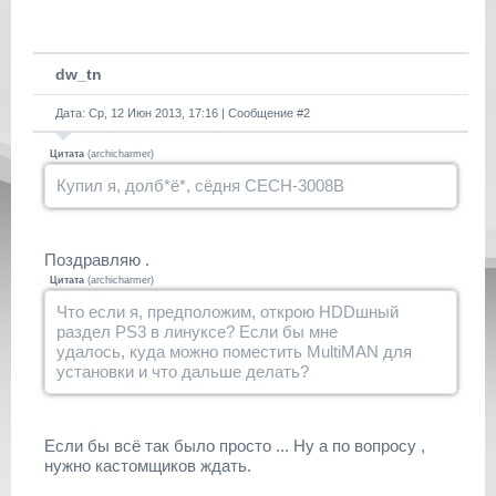
dw_tn
Дата: Ср, 12 Июн 2013, 17:16 | Сообщение #
2
Цитата
(
archicharmer
)
Купил я, долб*ё*, сёдня CECH-3008B
Поздравляю .
Цитата
(
archicharmer
)
Что если я, предположим, открою HDDшный
раздел PS3 в линуксе? Если бы мне
удалось, куда можно поместить MultiMAN для
установки и что дальше делать?
Если бы всё так было просто ... Ну а по вопросу ,
нужно кастомщиков ждать.