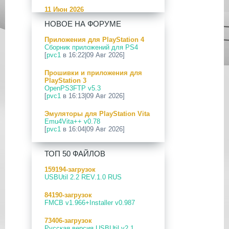
11 Июн 2026
[PS5] Программное Обеспечение
НОВОЕ НА ФОРУМЕ
26.04-13.40.00 для PlayStation 5
Приложения для PlayStation 4
24 Апр 2026
Сборник приложений для PS4
[PS5] Программное Обеспечение
[
pvc1
в 16:22|09 Авг 2026]
26.03-13.20.00 для PlayStation 5
Прошивки и приложения для
12 Апр 2026
PlayStation 3
[PS Portal] Программное
OpenPS3FTP v5.3
Обеспечение 7.0.2 для PS Portal
[
pvc1
в 16:13|09 Авг 2026]
09 Апр 2026
Эмуляторы для PlayStation Vita
[PS3|CFW] webMAN MOD
Emu4Vita++ v0.78
v1.47.48p
[
pvc1
в 16:04|09 Авг 2026]
29 Мар 2026
Прошивки и приложения для
[PS3] PS3HEN v3.5.0
ТОП 50 ФАЙЛОВ
PlayStation 3
Сборник приложений для PS3
19 Мар 2026
159194-загрузок
[
pvc1
в 07:01|07 Авг 2026]
[PS Portal] Программное
USBUtil 2.2 REV.1.0 RUS
Обеспечение 7.0.0 для PS Portal
Приложения для PlayStation 5
84190-загрузок
Сборник приложений для PS5
18 Мар 2026
FMCB v1.966+Installer v0.987
[
pvc1
в 21:39|05 Авг 2026]
[PS3] Программное Обеспечение
4.93 для PlayStation 3
73406-загрузок
ПК софт для PlayStation 4
Русская версия USBUtil v2.1
Сборник программ для ПК