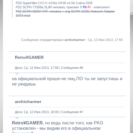
PS3 SuperSlim
CECH-4208a
OFW v4.50 Cobra ODE
PS2 SCPH-77008a SLIM чиповка; припаян
Y
Pb
Pr
- компонент
PS2 SCPH-55004 FAT чиповка + orig SCPH-10281 Network Adapter
SATA mod
Сообщение отредактировал
archicharmer
-
Ср, 12 Июн 2013, 17:59
Retro¥GAMER
Дата: Ср, 12 Июн 2013, 17:58 | Сообщение #
6
на официальной проше-не лиц.ПО ты не запустишь и
не увидишь
archicharmer
Дата: Ср, 12 Июн 2013, 18:00 | Сообщение #
7
Retro¥GAMER
, но ведь после того, как PKG
установлен - мы видим его в официальном