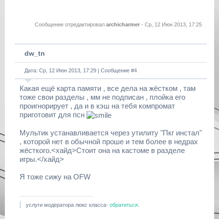
Сообщение отредактировал
archicharmer
-
Ср, 12 Июн 2013, 17:25
dw_tn
Дата: Ср, 12 Июн 2013, 17:29 | Сообщение #
4
Какая ещё карта памяти , все дела на жёстком , там
тоже свои разделы , мм не подписан , плойка его
проигнорирует , да и в кэш на тебя компромат
приготовит для псн
Мультик устанавливается через утилиту "Пкг инстал"
, которой нет в обычной проше и тем более в недрах
жёсткого.<хайд>Стоит она на кастоме в разделе
игры.</хайд>
Я тоже сижу на OFW
услуги модератора люкс класса-
обратиться
.