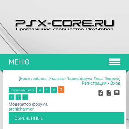
МЕНЮ
[
·
·
·
·
]
Новые сообщения
Участники
Правила форума
Поиск
Подписки
Регистрация
•
Вход
3
Страница
3
из
5
«
1
2
4
5
»
Модератор форума:
archicharmer
ОБРЕЧЁННЫЕ