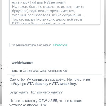
есть и мой hdd для Ps3 не голый.
Ну, такого быть не может, что их нет - там (в
браузере) ведь всякая хрень имеется,
типа имя пользователя, некие сохранёнки...
Тот, кто писал инструкцию делал всё это в
PS3Linux и был уверен, что этот
алгоритм сгодится и для компа. Куй там.
услуги модератора люкс класса-
обратиться
.
archicharmer
Дата: Пт, 14 Июн 2013, 22:53 | Сообщение #
25
Сам стёр. Уж слишком замудрёно. Не понял и не
пойму про
ATA data key
и
ATA tweak key
.
Буду ждать. Только чего ждать?..
Что есть такого у OFW v.3.55, что не мешает
установке любой CFW,