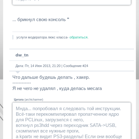
... брикнул свою консоль
"
услуги модератора люкс класса-
обратиться
.
dw_tn
Дата: Пт, 14 Июн 2013, 21:20 | Сообщение #
24
Что дальше будешь делать , хакер.
------------
Я не чего не удалял , куда делась месага
Цитата
(
archicharmer
)
Мнда... попробовал я следовать той инструкции.
Всё-таки перекомпилировал пропатченное ядро
для PCLinux, загрузился с него,
воткнул ps3hdd через переходник SATA->USB,
скомпилил все нужные проги,
а kpartx не видит PS3-разделы! Если они вообще