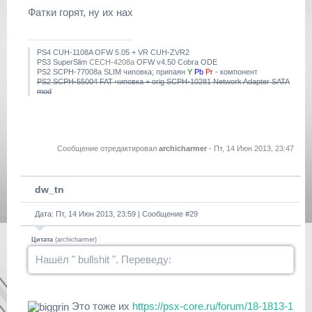
Фатки горят, ну их нах
PS4 CUH-1108A OFW 5.05 + VR CUH-ZVR2
PS3 SuperSlim
CECH-4208a
OFW v4.50 Cobra ODE
PS2 SCPH-77008a SLIM чиповка; припаян
Y
Pb
Pr
- компонент
PS2 SCPH-55004 FAT чиповка + orig SCPH-10281 Network Adapter SATA
mod
Сообщение отредактировал
archicharmer
-
Пт, 14 Июн 2013, 23:47
dw_tn
Дата: Пт, 14 Июн 2013, 23:59 | Сообщение #
29
Цитата
(
archicharmer
)
Нашёл " bullshit ". Переведу:
Это тоже их
https://psx-core.ru/forum/18-1813-1