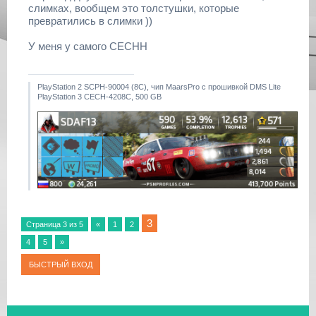
слимках, вообщем это толстушки, которые
превратились в слимки ))
У меня у самого CECHH
PlayStation 2 SCPH-90004 (8С), чип MaarsPro с прошивкой DMS Lite
PlayStation 3 CECH-4208C, 500 GB
3
Страница
3
из
5
«
1
2
4
5
»