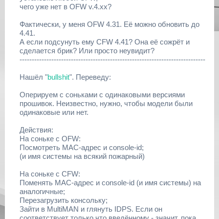
чего уже нет в OFW v.4.xx?
Фактически, у меня OFW 4.31. Её можно обновить до
4.41.
А если подсунуть ему CFW 4.41? Она её сожрёт и
сделается брик? Или просто неувидит?
----------------------------------------------------------------------------
Нашёл "
bullshit
". Переведу:
Оперируем с соньками с одинаковыми версиями
прошивок. Неизвестно, нужно, чтобы модели были
одинаковые или нет.
Действия:
На соньке с OFW:
Посмотреть MAC-адрес и console-id;
(и имя системы на всякий пожарный)
На соньке с CFW:
Поменять МАС-адрес и console-id (и имя системы) на
аналогичные;
Перезагрузить консольку;
Зайти в MultiMAN и глянуть IDPS. Если он
соответствует только что введённому - значит, пока