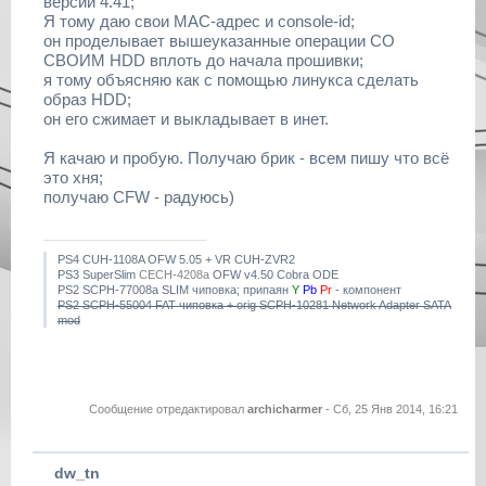
версии 4.41;
Я тому даю свои MAC-адрес и console-id;
он проделывает вышеуказанные операции СО
СВОИМ HDD вплоть до начала прошивки;
я тому объясняю как с помощью линукса сделать
образ HDD;
он его сжимает и выкладывает в инет.
Я качаю и пробую. Получаю брик - всем пишу что всё
это хня;
получаю CFW - радуюсь)
PS4 CUH-1108A OFW 5.05 + VR CUH-ZVR2
PS3 SuperSlim
CECH-4208a
OFW v4.50 Cobra ODE
PS2 SCPH-77008a SLIM чиповка; припаян
Y
Pb
Pr
- компонент
PS2 SCPH-55004 FAT чиповка + orig SCPH-10281 Network Adapter SATA
mod
Сообщение отредактировал
archicharmer
-
Сб, 25 Янв 2014, 16:21
dw_tn