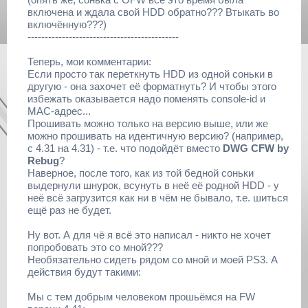
включена и ждала свой HDD обратно??? Втыкать во
включённую???)
--------------------------------------------
Теперь, мои комментарии:
Если просто так переткнуть HDD из одной соньки в
другую - она захочет её форматнуть? И чтобы этого
избежать оказывается надо поменять console-id и
МАС-адрес...
Прошивать можно только на версию выше, или же
можно прошивать на идентичную версию? (например,
с 4.31 на 4.31) - т.е. что подойдёт вместо
DWG CFW by
Rebug
?
Наверное, после того, как из той бедной соньки
выдернули шнурок, всунуть в неё её родной HDD - у
неё всё загрузится как ни в чём не бывало, т.е. шиться
ещё раз не будет.
Ну вот. А для чё я всё это написал - никто не хочет
попробовать это со мной???
Необязательно сидеть рядом со мной и моей PS3. А
действия будут такими:
Мы с тем добрым человеком прошьёмся на FW