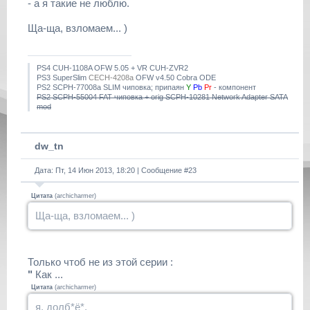
- а я такие не люблю.
Ща-ща, взломаем... )
PS4 CUH-1108A OFW 5.05 + VR CUH-ZVR2
PS3 SuperSlim
CECH-4208a
OFW v4.50 Cobra ODE
PS2 SCPH-77008a SLIM чиповка; припаян
Y
Pb
Pr
- компонент
PS2 SCPH-55004 FAT чиповка + orig SCPH-10281 Network Adapter SATA
mod
dw_tn
Дата: Пт, 14 Июн 2013, 18:20 | Сообщение #
23
Цитата
(
archicharmer
)
Ща-ща, взломаем... )
Только чтоб не из этой серии :
"
Как ...
Цитата
(
archicharmer
)
я, долб*ё*,