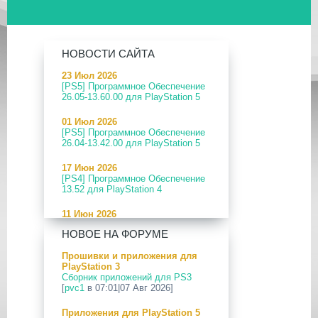
НОВОСТИ САЙТА
23 Июл 2026
[PS5] Программное Обеспечение
26.05-13.60.00 для PlayStation 5
01 Июл 2026
[PS5] Программное Обеспечение
26.04-13.42.00 для PlayStation 5
17 Июн 2026
[PS4] Программное Обеспечение
13.52 для PlayStation 4
11 Июн 2026
[PS5] Программное Обеспечение
НОВОЕ НА ФОРУМЕ
26.04-13.40.00 для PlayStation 5
Прошивки и приложения для
24 Апр 2026
PlayStation 3
[PS5] Программное Обеспечение
Сборник приложений для PS3
26.03-13.20.00 для PlayStation 5
[
pvc1
в 07:01|07 Авг 2026]
12 Апр 2026
Приложения для PlayStation 5
[PS Portal] Программное