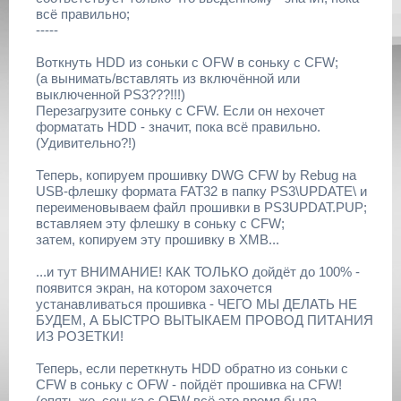
всё правильно;
-----
Воткнуть HDD из соньки с OFW в соньку с CFW;
(а вынимать/вставлять из включённой или
выключенной PS3???!!!)
Перезагрузите соньку с CFW. Если он нехочет
форматать HDD - значит, пока всё правильно.
(Удивительно?!)
Теперь, копируем прошивку DWG CFW by Rebug на
USB-флешку формата FAT32 в папку PS3\UPDATE\ и
переименовываем файл прошивки в PS3UPDAT.PUP;
вставляем эту флешку в соньку с CFW;
затем, копируем эту прошивку в XMB...
...и тут ВНИМАНИЕ! КАК ТОЛЬКО дойдёт до 100% -
появится экран, на котором захочется
устанавливаться прошивка - ЧЕГО МЫ ДЕЛАТЬ НЕ
БУДЕМ, А БЫСТРО ВЫТЫКАЕМ ПРОВОД ПИТАНИЯ
ИЗ РОЗЕТКИ!
Теперь, если переткнуть HDD обратно из соньки с
CFW в соньку с OFW - пойдёт прошивка на CFW!
(опять же, сонька с OFW всё это время была