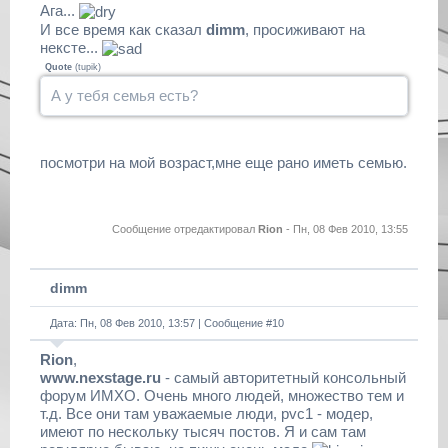
Ага...
И все время как сказал
dimm
, просиживают на
нексте...
Quote
(
tupik
)
А у тебя семья есть?
посмотри на мой возраст,мне еще рано иметь семью.
Сообщение отредактировал
Rion
-
Пн, 08 Фев 2010, 13:55
dimm
Дата: Пн, 08 Фев 2010, 13:57 | Сообщение #
10
Rion
,
www.nexstage.ru
- самый авторитетный консольный
форум ИМХО. Очень много людей, множество тем и
т.д. Все они там уважаемые люди, pvc1 - модер,
имеют по нескольку тысяч постов. Я и сам там