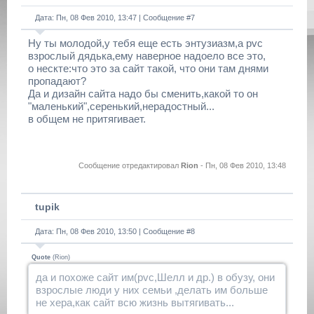
Дата: Пн, 08 Фев 2010, 13:47 | Сообщение #
7
Ну ты молодой,у тебя еще есть энтузиазм,а pvc
взрослый дядька,ему наверное надоело все это,
о нескте:что это за сайт такой, что они там днями
пропадают?
Да и дизайн сайта надо бы сменить,какой то он
"маленький",серенький,нерадостный...
в общем не притягивает.
Сообщение отредактировал
Rion
-
Пн, 08 Фев 2010, 13:48
tupik
Дата: Пн, 08 Фев 2010, 13:50 | Сообщение #
8
Quote
(
Rion
)
да и похоже сайт им(pvc,Шелл и др.) в обузу, они
взрослые люди у них семьи ,делать им больше
не хера,как сайт всю жизнь вытягивать...