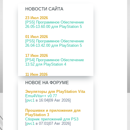
НОВОСТИ САЙТА
23 Июл 2026
[PS5] Программное Обеспечение
26.05-13.60.00 для PlayStation 5
01 Июл 2026
[PS5] Программное Обеспечение
26.04-13.42.00 для PlayStation 5
17 Июн 2026
[PS4] Программное Обеспечение
13.52 для PlayStation 4
11 Июн 2026
[PS5] Программное Обеспечение
НОВОЕ НА ФОРУМЕ
26.04-13.40.00 для PlayStation 5
Эмуляторы для PlayStation Vita
24 Апр 2026
Emu4Vita++ v0.77
[PS5] Программное Обеспечение
[
pvc1
в 16:04|09 Авг 2026]
26.03-13.20.00 для PlayStation 5
Прошивки и приложения для
12 Апр 2026
PlayStation 3
[PS Portal] Программное
Сборник приложений для PS3
Обеспечение 7.0.2 для PS Portal
[
pvc1
в 07:01|07 Авг 2026]