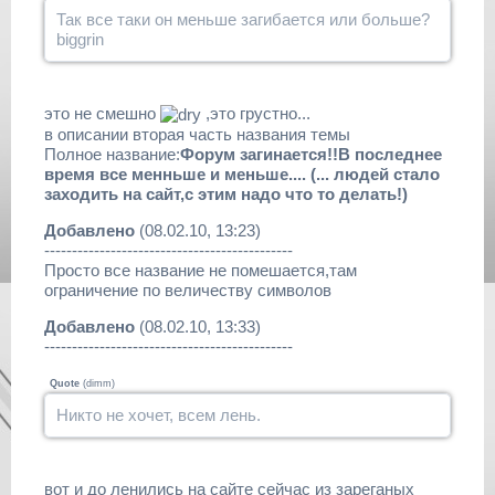
Так все таки он меньше загибается или больше?
biggrin
это не смешно
,это грустно...
в описании вторая часть названия темы
Полное название:
Форум загинается!!В последнее
время все менньше и меньше.... (... людей стало
заходить на сайт,с этим надо что то делать!)
Добавлено
(08.02.10, 13:23)
---------------------------------------------
Просто все название не помешается,там
ограничение по величеству символов
Добавлено
(08.02.10, 13:33)
---------------------------------------------
Quote
(
dimm
)
Никто не хочет, всем лень.
вот и до ленились на сайте сейчас из зареганых