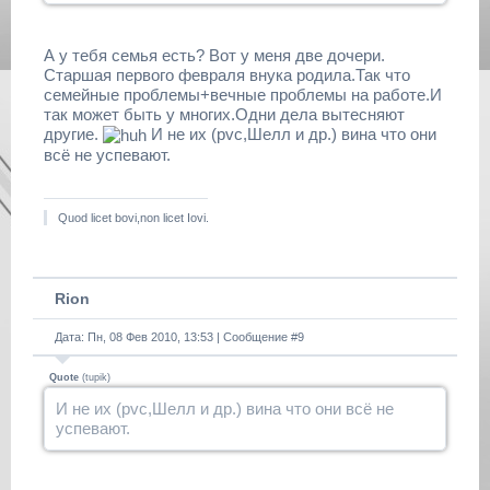
А у тебя семья есть? Вот у меня две дочери.
Старшая первого февраля внука родила.Так что
семейные проблемы+вечные проблемы на работе.И
так может быть у многих.Одни дела вытесняют
другие.
И не их (pvc,Шелл и др.) вина что они
всё не успевают.
Quod licet bovi,non licet Iovi.
Rion
Дата: Пн, 08 Фев 2010, 13:53 | Сообщение #
9
Quote
(
tupik
)
И не их (pvc,Шелл и др.) вина что они всё не
успевают.