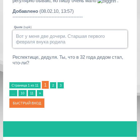
регулярно бываю, но пишу очень мало
.
Добавлено
(08.02.10, 13:57)
---------------------------------------------
Quote
(
tupik
)
Вот у меня две дочери. Старшая первого
февраля внука родила
Респектище, дедуля. Ты, что в 32 года дедом стал,
что-ли?
1
Страница
1
из
11
2
3
…
10
11
»