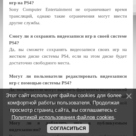
игр на PS4?
Sony Computer Entertainment не ограничивает время
трансляций, однако такие ограничения могут ввести
другие службы.
Смогу ли я сохранять видеозаписи игр в своей системе
PS4?
Да, вы сможете сохранять видеозаписи своих игр на
жестком диске системы PS4, если на этом диске будет
достаточно свободного места.
Могут ли пользователи редактировать видеозаписи
игр с помощью системы PS4?
Да, пользователи могут вырезать фрагменты видеозаписей
Этот сайт использует файлы cookies для более
с помощью интерфейса кнопки SHARE. На данный
комфортной работы пользователя. Продолжая
момент предусмотрена возможность указания начальной
просмотр страниц сайта, вы соглашаетесь с
и конечной точки видеофрагмента.
Политикой использования файлов cookies
.
Могу ли я добавлять звук к публикуемым
СОГЛАСИТЬСЯ
видеозаписям?