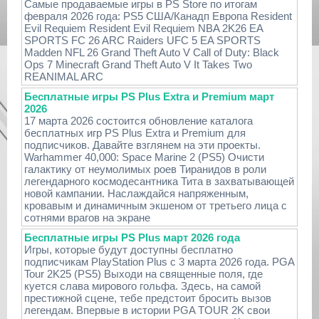
Самые продаваемые игры в PS Store по итогам
февраля 2026 года: PS5 США/Канадп Европа Resident
Evil Requiem Resident Evil Requiem NBA 2K26 EA
SPORTS FC 26 ARC Raiders UFC 5 EA SPORTS
Madden NFL 26 Grand Theft Auto V Call of Duty: Black
Ops 7 Minecraft Grand Theft Auto V It Takes Two
REANIMAL ARC
Бесплатные игры PS Plus Extra и Premium март
2026
17 марта 2026 состоится обновление каталога
бесплатных игр PS Plus Extra и Premium для
подписчиков. Давайте взглянем на эти проекты.
Warhammer 40,000: Space Marine 2 (PS5) Очисти
галактику от неумолимых роев Тиранидов в роли
легендарного космодесантника Тита в захватывающей
новой кампании. Наслаждайся напряженным,
кровавым и динамичным экшеном от третьего лица с
сотнями врагов на экране
Бесплатные игры PS Plus март 2026 года
Игры, которые будут доступны бесплатно
подписчикам PlayStation Plus с 3 марта 2026 года. PGA
Tour 2K25 (PS5) Выходи на священные поля, где
куется слава мирового гольфа. Здесь, на самой
престижной сцене, тебе предстоит бросить вызов
легендам. Впервые в истории PGA TOUR 2K свои