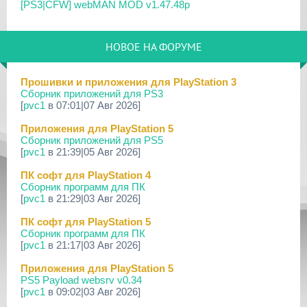
[PS3|CFW] webMAN MOD v1.47.48p
29 Мар 2026
[PS3] PS3HEN v3.5.0
НОВОЕ НА ФОРУМЕ
19 Мар 2026
[PS Portal] Программное Обеспечение 7.0.0 для PS P...
Прошивки и приложения для PlayStation 3
Сборник приложений для PS3
18 Мар 2026
[
pvc1
в 07:01|07 Авг 2026]
[PS3] Программное Обеспечение 4.93 для PlayStation...
Приложения для PlayStation 5
17 Мар 2026
Сборник приложений для PS5
[PS4] Программное Обеспечение 13.50 для PlayStatio...
[
pvc1
в 21:39|05 Авг 2026]
17 Мар 2026
ПК софт для PlayStation 4
[PS5] Программное Обеспечение 26.02-13.00.00 для P...
Сборник программ для ПК
[
pvc1
в 21:29|03 Авг 2026]
19 Фев 2026
[PS3] PS3HEN v3.4.1
ПК софт для PlayStation 5
Сборник программ для ПК
02 Фев 2026
[
pvc1
в 21:17|03 Авг 2026]
[PS3|CFW/Android] Movian M7 7.0.235/236
Приложения для PlayStation 5
29 Янв 2026
PS5 Payload websrv v0.34
[PS4] Программное Обеспечение 13.04 для PlayStatio...
[
pvc1
в 09:02|03 Авг 2026]