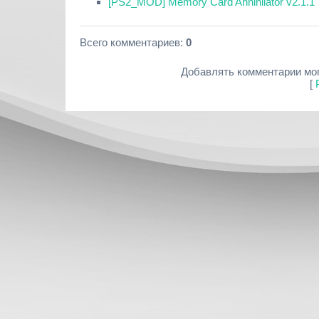
[PS2_MOD] Memory Card Annihilator v2.1.1
Всего комментариев
:
0
Добавлять комментарии мог
[