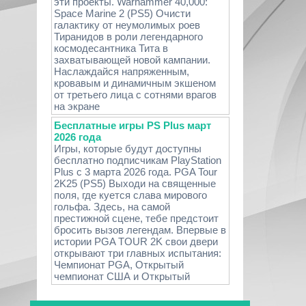
эти проекты. Warhammer 40,000:
Space Marine 2 (PS5) Очисти
галактику от неумолимых роев
Тиранидов в роли легендарного
космодесантника Тита в
захватывающей новой кампании.
Наслаждайся напряженным,
кровавым и динамичным экшеном
от третьего лица с сотнями врагов
на экране
Бесплатные игры PS Plus март
2026 года
Игры, которые будут доступны
бесплатно подписчикам PlayStation
Plus с 3 марта 2026 года. PGA Tour
2K25 (PS5) Выходи на священные
поля, где куется слава мирового
гольфа. Здесь, на самой
престижной сцене, тебе предстоит
бросить вызов легендам. Впервые в
истории PGA TOUR 2K свои двери
открывают три главных испытания:
Чемпионат PGA, Открытый
чемпионат США и Открытый