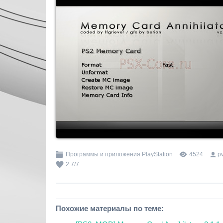
Программы и приложения PlayStation
4524
p
2.7
/
7
Похожие материалы по теме: