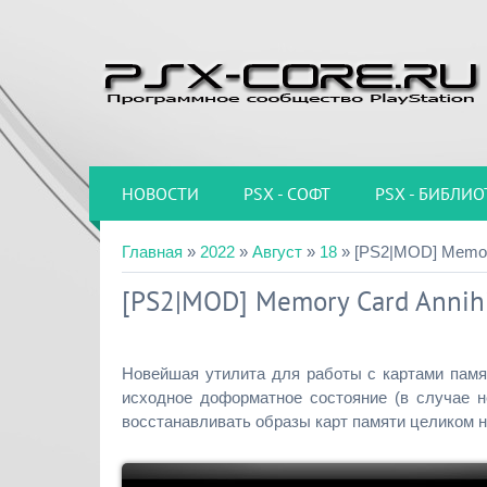
НОВОСТИ
PSX - СОФТ
PSX - БИБЛИО
Главная
»
2022
»
Август
»
18
» [PS2|MOD] Memory
[PS2|MOD] Memory Card Annihi
Новейшая утилита для работы с картами памя
исходное доформатное состояние (в случае не
восстанавливать образы карт памяти целиком н