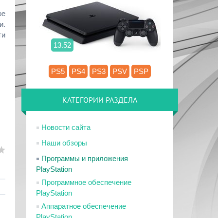
ое
и.
ти
13.52
PS5
PS4
PS3
PSV
PSP
КАТЕГОРИИ РАЗДЕЛА
Новости сайта
Наши обзоры
Программы и приложения
PlayStation
Программное обеспечение
PlayStation
Аппаратное обеспечение
PlayStation