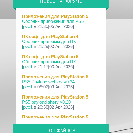
НОВОЕ НА ФОРУМЕ
09 Апр 2026
[PS3|CFW] webMAN MOD v1.47.48p
Приложения для PlayStation 5
Сборник приложений для PS5
29 Мар 2026
[
pvc1
в 21:39|05 Авг 2026]
[PS3] PS3HEN v3.5.0
ПК софт для PlayStation 4
19 Мар 2026
Сборник программ для ПК
[PS Portal] Программное
[
pvc1
в 21:29|03 Авг 2026]
Обеспечение 7.0.0 для PS P...
ПК софт для PlayStation 5
18 Мар 2026
Сборник программ для ПК
[PS3] Программное Обеспечение 4.93
[
pvc1
в 21:17|03 Авг 2026]
для PlayStation...
Приложения для PlayStation 5
17 Мар 2026
PS5 Payload websrv v0.34
[PS4] Программное Обеспечение
[
pvc1
в 09:02|03 Авг 2026]
13.50 для PlayStatio...
Приложения для PlayStation 5
17 Мар 2026
PS5 payload shsrv v0.20
[PS5] Программное Обеспечение
[
pvc1
в 20:58|02 Авг 2026]
26.02-13.00.00 для P...
Приложения для PlayStation 5
19 Фев 2026
PS5 Payload ELF Loader v0.24
[PS3] PS3HEN v3.4.1
[
pvc1
в 20:57|02 Авг 2026]
ТОП ФАЙЛОВ