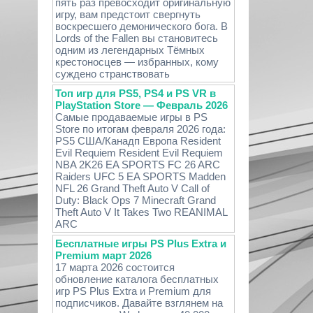
пять раз превосходит оригинальную
игру, вам предстоит свергнуть
воскресшего демонического бога. В
Lords of the Fallen вы становитесь
одним из легендарных Тёмных
крестоносцев — избранных, кому
суждено странствовать
Топ игр для PS5, PS4 и PS VR в
PlayStation Store — Февраль 2026
Самые продаваемые игры в PS
Store по итогам февраля 2026 года:
PS5 США/Канадп Европа Resident
Evil Requiem Resident Evil Requiem
NBA 2K26 EA SPORTS FC 26 ARC
Raiders UFC 5 EA SPORTS Madden
NFL 26 Grand Theft Auto V Call of
Duty: Black Ops 7 Minecraft Grand
Theft Auto V It Takes Two REANIMAL
ARC
Бесплатные игры PS Plus Extra и
Premium март 2026
17 марта 2026 состоится
обновление каталога бесплатных
игр PS Plus Extra и Premium для
подписчиков. Давайте взглянем на