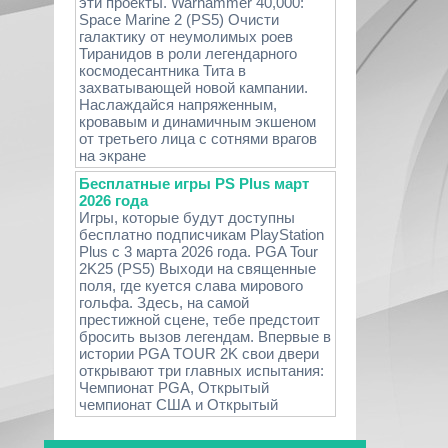
эти проекты. Warhammer 40,000:
Space Marine 2 (PS5) Очисти
галактику от неумолимых роев
Тиранидов в роли легендарного
космодесантника Тита в
захватывающей новой кампании.
Наслаждайся напряженным,
кровавым и динамичным экшеном
от третьего лица с сотнями врагов
на экране
Бесплатные игры PS Plus март
2026 года
Игры, которые будут доступны
бесплатно подписчикам PlayStation
Plus с 3 марта 2026 года. PGA Tour
2K25 (PS5) Выходи на священные
поля, где куется слава мирового
гольфа. Здесь, на самой
престижной сцене, тебе предстоит
бросить вызов легендам. Впервые в
истории PGA TOUR 2K свои двери
открывают три главных испытания:
Чемпионат PGA, Открытый
чемпионат США и Открытый