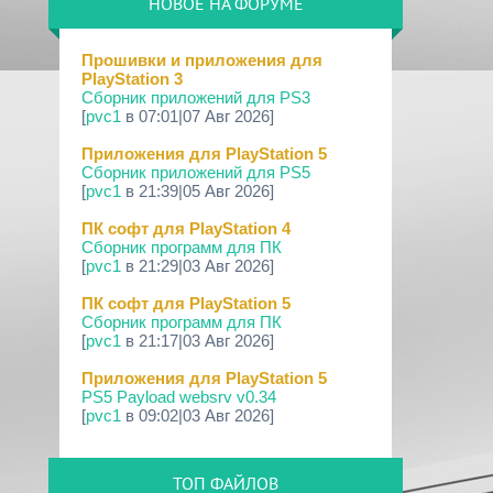
НОВОЕ НА ФОРУМЕ
09 Апр 2026
[PS3|CFW] webMAN MOD v1.47.48p
Прошивки и приложения для
PlayStation 3
29 Мар 2026
Сборник приложений для PS3
[PS3] PS3HEN v3.5.0
[
pvc1
в 07:01|07 Авг 2026]
19 Мар 2026
Приложения для PlayStation 5
[PS Portal] Программное
Сборник приложений для PS5
Обеспечение 7.0.0 для PS P...
[
pvc1
в 21:39|05 Авг 2026]
18 Мар 2026
ПК софт для PlayStation 4
[PS3] Программное Обеспечение 4.93
Сборник программ для ПК
для PlayStation...
[
pvc1
в 21:29|03 Авг 2026]
17 Мар 2026
ПК софт для PlayStation 5
[PS4] Программное Обеспечение
Сборник программ для ПК
13.50 для PlayStatio...
[
pvc1
в 21:17|03 Авг 2026]
17 Мар 2026
Приложения для PlayStation 5
[PS5] Программное Обеспечение
PS5 Payload websrv v0.34
26.02-13.00.00 для P...
[
pvc1
в 09:02|03 Авг 2026]
19 Фев 2026
Приложения для PlayStation 5
[PS3] PS3HEN v3.4.1
PS5 payload shsrv v0.20
ТОП ФАЙЛОВ
[
pvc1
в 20:58|02 Авг 2026]