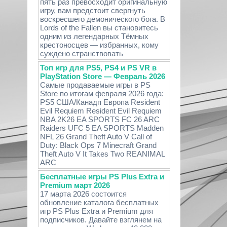
пять раз превосходит оригинальную
игру, вам предстоит свергнуть
воскресшего демонического бога. В
Lords of the Fallen вы становитесь
одним из легендарных Тёмных
крестоносцев — избранных, кому
суждено странствовать
Топ игр для PS5, PS4 и PS VR в
PlayStation Store — Февраль 2026
Самые продаваемые игры в PS
Store по итогам февраля 2026 года:
PS5 США/Канадп Европа Resident
Evil Requiem Resident Evil Requiem
NBA 2K26 EA SPORTS FC 26 ARC
Raiders UFC 5 EA SPORTS Madden
NFL 26 Grand Theft Auto V Call of
Duty: Black Ops 7 Minecraft Grand
Theft Auto V It Takes Two REANIMAL
ARC
Бесплатные игры PS Plus Extra и
Premium март 2026
17 марта 2026 состоится
обновление каталога бесплатных
игр PS Plus Extra и Premium для
подписчиков. Давайте взглянем на