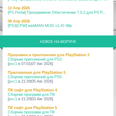
12 Апр 2026
[PS Portal] Программное Обеспечение 7.0.2 для PS P...
09 Апр 2026
[PS3|CFW] webMAN MOD v1.47.48p
29 Мар 2026
[PS3] PS3HEN v3.5.0
НОВОЕ НА ФОРУМЕ
19 Мар 2026
[PS Portal] Программное Обеспечение 7.0.0 для PS P...
Прошивки и приложения для PlayStation 3
Сборник приложений для PS3
18 Мар 2026
[
pvc1
в 07:01|07 Авг 2026]
[PS3] Программное Обеспечение 4.93 для PlayStation...
Приложения для PlayStation 5
17 Мар 2026
Сборник приложений для PS5
[PS4] Программное Обеспечение 13.50 для PlayStatio...
[
pvc1
в 21:39|05 Авг 2026]
17 Мар 2026
ПК софт для PlayStation 4
[PS5] Программное Обеспечение 26.02-13.00.00 для P...
Сборник программ для ПК
[
pvc1
в 21:29|03 Авг 2026]
19 Фев 2026
[PS3] PS3HEN v3.4.1
ПК софт для PlayStation 5
Сборник программ для ПК
02 Фев 2026