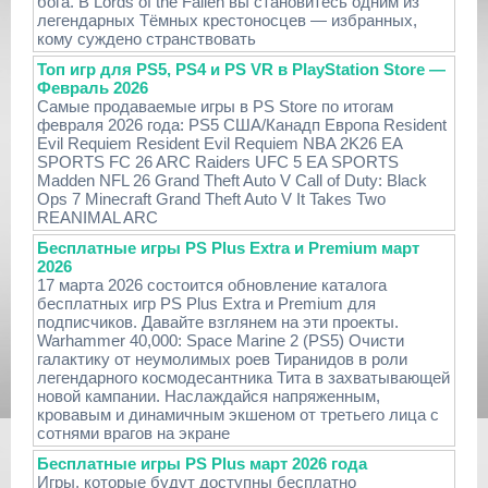
бога. В Lords of the Fallen вы становитесь одним из
легендарных Тёмных крестоносцев — избранных,
кому суждено странствовать
Топ игр для PS5, PS4 и PS VR в PlayStation Store —
Февраль 2026
Самые продаваемые игры в PS Store по итогам
февраля 2026 года: PS5 США/Канадп Европа Resident
Evil Requiem Resident Evil Requiem NBA 2K26 EA
SPORTS FC 26 ARC Raiders UFC 5 EA SPORTS
Madden NFL 26 Grand Theft Auto V Call of Duty: Black
Ops 7 Minecraft Grand Theft Auto V It Takes Two
REANIMAL ARC
Бесплатные игры PS Plus Extra и Premium март
2026
17 марта 2026 состоится обновление каталога
бесплатных игр PS Plus Extra и Premium для
подписчиков. Давайте взглянем на эти проекты.
Warhammer 40,000: Space Marine 2 (PS5) Очисти
галактику от неумолимых роев Тиранидов в роли
легендарного космодесантника Тита в захватывающей
новой кампании. Наслаждайся напряженным,
кровавым и динамичным экшеном от третьего лица с
сотнями врагов на экране
Бесплатные игры PS Plus март 2026 года
Игры, которые будут доступны бесплатно