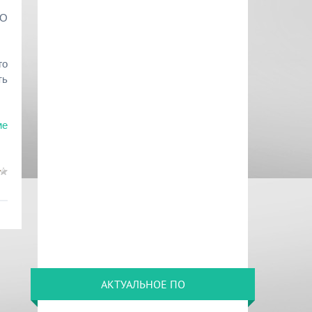
ПО
го
ть
ме
АКТУАЛЬНОЕ ПО