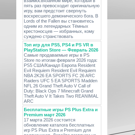
взаимосвязанном мире, который в
пять раз превосходит оригинальную
игру, вам предстоит свергнуть
воскресшего демонического бога. В
Lords of the Fallen вы становитесь
одним из легендарных Тёмных
крестоносцев — избранных, кому
суждено странствовать
Топ игр для PS5, PS4 и PS VR в
PlayStation Store — Февраль 2026
Самые продаваемые игры в PS
Store по итогам февраля 2026 года:
PS5 США/Канадп Европа Resident
Evil Requiem Resident Evil Requiem
NBA 2K26 EA SPORTS FC 26 ARC
Raiders UFC 5 EA SPORTS Madden
NFL 26 Grand Theft Auto V Call of
Duty: Black Ops 7 Minecraft Grand
Theft Auto V It Takes Two REANIMAL
ARC
Бесплатные игры PS Plus Extra и
Premium март 2026
17 марта 2026 состоится
обновление каталога бесплатных
игр PS Plus Extra и Premium для