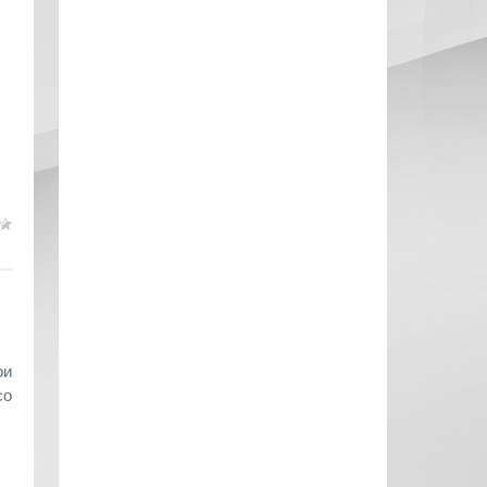
ри
со