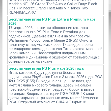
Madden NFL 26 Grand Theft Auto V Call of Duty: Black
Ops 7 Minecraft Grand Theft Auto V It Takes Two
REANIMAL ARC
Бесплатные игры PS Plus Extra и Premium март
2026
17 марта 2026 состоится обновление каталога
бесплатных игр PS Plus Extra и Premium для
подписчиков. Давайте взглянем на эти проекты.
Warhammer 40,000: Space Marine 2 (PS5) Очисти
галактику от неумолимых роев Тиранидов в роли
легендарного космодесантника Тита в захватывающей
новой кампании. Наслаждайся напряженным,
кровавым и динамичным экшеном от третьего лица с
сотнями врагов на экране
Бесплатные игры PS Plus март 2026 года
Игры, которые будут доступны бесплатно
подписчикам PlayStation Plus с 3 марта 2026 года. PGA
Tour 2K25 (PS5) Выходи на священные поля, где
куется слава мирового гольфа. Здесь, на самой
престижной сцене, тебе предстоит бросить вызов
легендам. Впервые в истории PGA TOUR 2K свои
двери открывают три главных испытания: Чемпионат
PGA, Открытый чемпионат США и Открытый