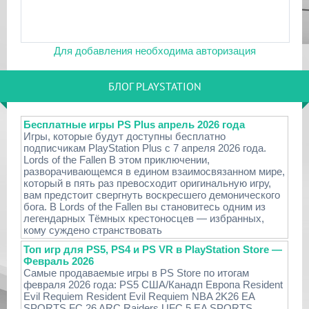
Для добавления необходима авторизация
БЛОГ PLAYSTATION
Бесплатные игры PS Plus апрель 2026 года
Игры, которые будут доступны бесплатно
подписчикам PlayStation Plus с 7 апреля 2026 года.
Lords of the Fallen В этом приключении,
разворачивающемся в едином взаимосвязанном мире,
который в пять раз превосходит оригинальную игру,
вам предстоит свергнуть воскресшего демонического
бога. В Lords of the Fallen вы становитесь одним из
легендарных Тёмных крестоносцев — избранных,
кому суждено странствовать
Топ игр для PS5, PS4 и PS VR в PlayStation Store —
Февраль 2026
Самые продаваемые игры в PS Store по итогам
февраля 2026 года: PS5 США/Канадп Европа Resident
Evil Requiem Resident Evil Requiem NBA 2K26 EA
SPORTS FC 26 ARC Raiders UFC 5 EA SPORTS