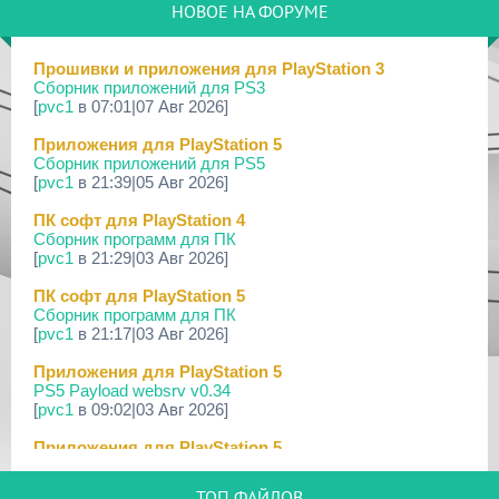
НОВОЕ НА ФОРУМЕ
19 Мар 2026
[PS Portal] Программное Обеспечение 7.0.0 для PS P...
Прошивки и приложения для PlayStation 3
Сборник приложений для PS3
18 Мар 2026
[
pvc1
в 07:01|07 Авг 2026]
[PS3] Программное Обеспечение 4.93 для PlayStation...
Приложения для PlayStation 5
17 Мар 2026
Сборник приложений для PS5
[PS4] Программное Обеспечение 13.50 для PlayStatio...
[
pvc1
в 21:39|05 Авг 2026]
17 Мар 2026
ПК софт для PlayStation 4
[PS5] Программное Обеспечение 26.02-13.00.00 для P...
Сборник программ для ПК
[
pvc1
в 21:29|03 Авг 2026]
19 Фев 2026
[PS3] PS3HEN v3.4.1
ПК софт для PlayStation 5
Сборник программ для ПК
02 Фев 2026
[
pvc1
в 21:17|03 Авг 2026]
[PS3|CFW/Android] Movian M7 7.0.235/236
Приложения для PlayStation 5
29 Янв 2026
PS5 Payload websrv v0.34
[PS4] Программное Обеспечение 13.04 для PlayStatio...
[
pvc1
в 09:02|03 Авг 2026]
29 Янв 2026
Приложения для PlayStation 5
[PS5] Программное Обеспечение 26.01-12.60.00 для P...
PS5 payload shsrv v0.20
[
pvc1
в 20:58|02 Авг 2026]
25 Дек 2025
ТОП ФАЙЛОВ