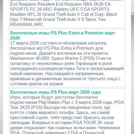
Evil Requiem Resident Evil Requiem NBA 2K26 EA
SPORTS FC 26 ARC Raiders UFC 5 EA SPORTS
Madden NFL 26 Grand Theft Auto V Call of Duty: Black
Ops 7 Minecraft Grand Theft Auto V It Takes Two
REANIMAL ARC
Бесплатные игры PS Plus Extra и Premium март
2026
17 марта 2026 состоится обновление каталога
бесплатных игр PS Plus Extra и Premium для
подписчиков. Давайте взглянем на эти проекты.
Warhammer 40,000: Space Marine 2 (PS5) Очисти
галактику от неумолимых роев Тиранидов в роли
легендарного космодесантника Тита в захватывающей
новой кампании. Наслаждайся напряженным,
кровавым и динамичным экшеном от третьего лица с
сотнями врагов на экране
Бесплатные игры PS Plus март 2026 года
Игры, которые будут доступны бесплатно
подписчикам PlayStation Plus с 3 марта 2026 года. PGA
Tour 2K25 (PS5) Выходи на священные поля, где
куется слава мирового гольфа. Здесь, на самой
престижной сцене, тебе предстоит бросить вызов
легендам. Впервые в истории PGA TOUR 2K свои
двери открывают три главных испытания: Чемпионат
PGA, Открытый чемпионат США и Открытый