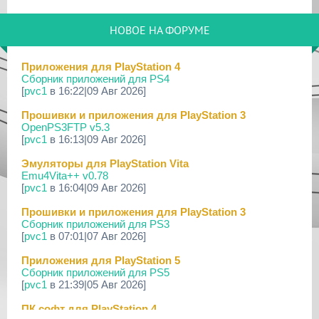
29 Мар 2026
[PS3] PS3HEN v3.5.0
НОВОЕ НА ФОРУМЕ
19 Мар 2026
[PS Portal] Программное Обеспечение 7.0.0 для PS P...
Приложения для PlayStation 4
Сборник приложений для PS4
18 Мар 2026
[
pvc1
в 16:22|09 Авг 2026]
[PS3] Программное Обеспечение 4.93 для PlayStation...
Прошивки и приложения для PlayStation 3
17 Мар 2026
OpenPS3FTP v5.3
[PS4] Программное Обеспечение 13.50 для PlayStatio...
[
pvc1
в 16:13|09 Авг 2026]
17 Мар 2026
Эмуляторы для PlayStation Vita
[PS5] Программное Обеспечение 26.02-13.00.00 для P...
Emu4Vita++ v0.78
[
pvc1
в 16:04|09 Авг 2026]
19 Фев 2026
[PS3] PS3HEN v3.4.1
Прошивки и приложения для PlayStation 3
Сборник приложений для PS3
02 Фев 2026
[
pvc1
в 07:01|07 Авг 2026]
[PS3|CFW/Android] Movian M7 7.0.235/236
Приложения для PlayStation 5
29 Янв 2026
Сборник приложений для PS5
[PS4] Программное Обеспечение 13.04 для PlayStatio...
[
pvc1
в 21:39|05 Авг 2026]
29 Янв 2026
ПК софт для PlayStation 4
[PS5] Программное Обеспечение 26.01-12.60.00 для P...