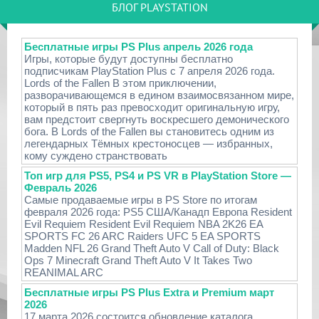
БЛОГ PLAYSTATION
Бесплатные игры PS Plus апрель 2026 года
Игры, которые будут доступны бесплатно
подписчикам PlayStation Plus с 7 апреля 2026 года.
Lords of the Fallen В этом приключении,
разворачивающемся в едином взаимосвязанном мире,
который в пять раз превосходит оригинальную игру,
вам предстоит свергнуть воскресшего демонического
бога. В Lords of the Fallen вы становитесь одним из
легендарных Тёмных крестоносцев — избранных,
кому суждено странствовать
Топ игр для PS5, PS4 и PS VR в PlayStation Store —
Февраль 2026
Самые продаваемые игры в PS Store по итогам
февраля 2026 года: PS5 США/Канадп Европа Resident
Evil Requiem Resident Evil Requiem NBA 2K26 EA
SPORTS FC 26 ARC Raiders UFC 5 EA SPORTS
Madden NFL 26 Grand Theft Auto V Call of Duty: Black
Ops 7 Minecraft Grand Theft Auto V It Takes Two
REANIMAL ARC
Бесплатные игры PS Plus Extra и Premium март
2026
17 марта 2026 состоится обновление каталога