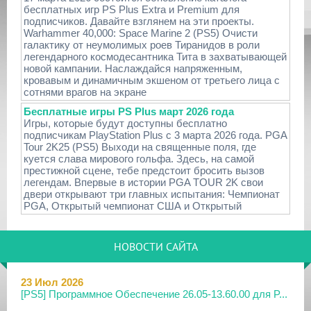
бесплатных игр PS Plus Extra и Premium для
подписчиков. Давайте взглянем на эти проекты.
Warhammer 40,000: Space Marine 2 (PS5) Очисти
галактику от неумолимых роев Тиранидов в роли
легендарного космодесантника Тита в захватывающей
новой кампании. Наслаждайся напряженным,
кровавым и динамичным экшеном от третьего лица с
сотнями врагов на экране
Бесплатные игры PS Plus март 2026 года
Игры, которые будут доступны бесплатно
подписчикам PlayStation Plus с 3 марта 2026 года. PGA
Tour 2K25 (PS5) Выходи на священные поля, где
куется слава мирового гольфа. Здесь, на самой
престижной сцене, тебе предстоит бросить вызов
легендам. Впервые в истории PGA TOUR 2K свои
двери открывают три главных испытания: Чемпионат
PGA, Открытый чемпионат США и Открытый
НОВОСТИ САЙТА
23 Июл 2026
[PS5] Программное Обеспечение 26.05-13.60.00 для P...