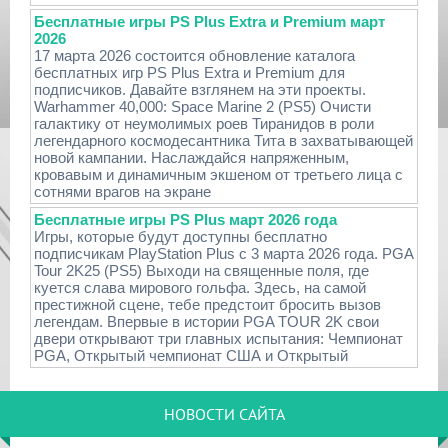
Бесплатные игры PS Plus Extra и Premium март
2026
17 марта 2026 состоится обновление каталога
бесплатных игр PS Plus Extra и Premium для
подписчиков. Давайте взглянем на эти проекты.
Warhammer 40,000: Space Marine 2 (PS5) Очисти
галактику от неумолимых роев Тиранидов в роли
легендарного космодесантника Тита в захватывающей
новой кампании. Наслаждайся напряженным,
кровавым и динамичным экшеном от третьего лица с
сотнями врагов на экране
Бесплатные игры PS Plus март 2026 года
Игры, которые будут доступны бесплатно
подписчикам PlayStation Plus с 3 марта 2026 года. PGA
Tour 2K25 (PS5) Выходи на священные поля, где
куется слава мирового гольфа. Здесь, на самой
престижной сцене, тебе предстоит бросить вызов
легендам. Впервые в истории PGA TOUR 2K свои
двери открывают три главных испытания: Чемпионат
PGA, Открытый чемпионат США и Открытый
НОВОСТИ САЙТА