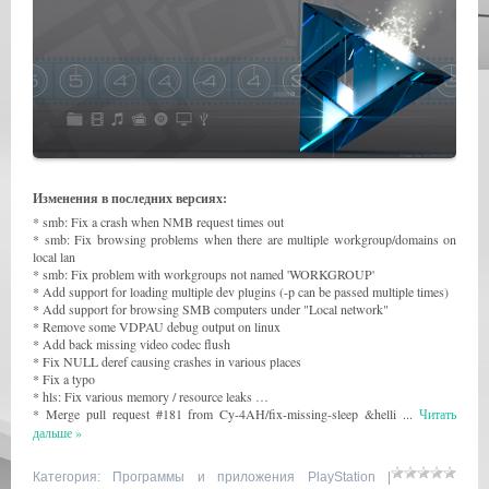
Изменения в последних версиях:
* smb: Fix a crash when NMB request times out
* smb: Fix browsing problems when there are multiple workgroup/domains on
local lan
* smb: Fix problem with workgroups not named 'WORKGROUP'
* Add support for loading multiple dev plugins (-p can be passed multiple times)
* Add support for browsing SMB computers under "Local network"
* Remove some VDPAU debug output on linux
* Add back missing video codec flush
* Fix NULL deref causing crashes in various places
* Fix a typo
* hls: Fix various memory / resource leaks …
* Merge pull request #181 from Cy-4AH/fix-missing-sleep &helli
...
Читать
дальше »
Категория:
Программы и приложения PlayStation
|