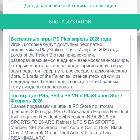
Для добавления необходима авторизация
БЛОГ PLAYSTATION
Бесплатные игры PS Plus апрель 2026 года
Игры, которые будут доступны бесплатно
подписчикам PlayStation Plus с 7 апреля 2026 года.
Lords of the Fallen В этом приключении,
разворачивающемся в едином взаимосвязанном мире,
который в пять раз превосходит оригинальную игру,
вам предстоит свергнуть воскресшего демонического
бога. В Lords of the Fallen вы становитесь одним из
легендарных Тёмных крестоносцев — избранных,
кому суждено странствовать
Топ игр для PS5, PS4 и PS VR в PlayStation Store —
Февраль 2026
Самые продаваемые игры в PS Store по итогам
февраля 2026 года: PS5 США/Канадп Европа Resident
Evil Requiem Resident Evil Requiem NBA 2K26 EA
SPORTS FC 26 ARC Raiders UFC 5 EA SPORTS
Madden NFL 26 Grand Theft Auto V Call of Duty: Black
Ops 7 Minecraft Grand Theft Auto V It Takes Two
REANIMAL ARC