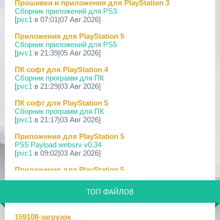
Прошивки и приложения для PlayStation 3
Сборник приложений для PS3
18 Мар 2026
[
pvc1
в 07:01|07 Авг 2026]
[PS3] Программное Обеспечение 4.93 для PlayStation...
Приложения для PlayStation 5
17 Мар 2026
Сборник приложений для PS5
[PS4] Программное Обеспечение 13.50 для PlayStatio...
[
pvc1
в 21:39|05 Авг 2026]
17 Мар 2026
ПК софт для PlayStation 4
[PS5] Программное Обеспечение 26.02-13.00.00 для P...
Сборник программ для ПК
[
pvc1
в 21:29|03 Авг 2026]
19 Фев 2026
[PS3] PS3HEN v3.4.1
ПК софт для PlayStation 5
Сборник программ для ПК
02 Фев 2026
[
pvc1
в 21:17|03 Авг 2026]
[PS3|CFW/Android] Movian M7 7.0.235/236
Приложения для PlayStation 5
29 Янв 2026
PS5 Payload websrv v0.34
[PS4] Программное Обеспечение 13.04 для PlayStatio...
[
pvc1
в 09:02|03 Авг 2026]
29 Янв 2026
Приложения для PlayStation 5
[PS5] Программное Обеспечение 26.01-12.60.00 для P...
PS5 payload shsrv v0.20
[
pvc1
в 20:58|02 Авг 2026]
25 Дек 2025
ТОП ФАЙЛОВ
[PS3|CFW/Android] Movian M7 7.0.231
Приложения для PlayStation 5
PS5 Payload ELF Loader v0.24
16 Дек 2025
159108-загрузок
[
pvc1
в 20:57|02 Авг 2026]