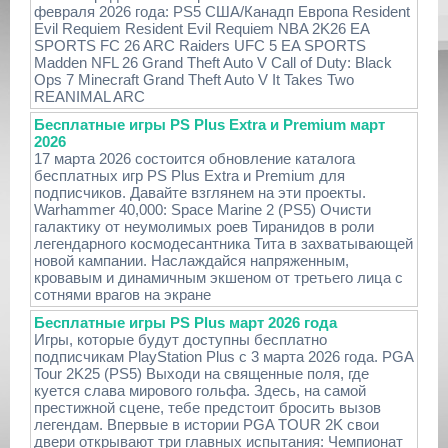
февраля 2026 года: PS5 США/Канадп Европа Resident
Evil Requiem Resident Evil Requiem NBA 2K26 EA
SPORTS FC 26 ARC Raiders UFC 5 EA SPORTS
Madden NFL 26 Grand Theft Auto V Call of Duty: Black
Ops 7 Minecraft Grand Theft Auto V It Takes Two
REANIMAL ARC
Бесплатные игры PS Plus Extra и Premium март
2026
17 марта 2026 состоится обновление каталога
бесплатных игр PS Plus Extra и Premium для
подписчиков. Давайте взглянем на эти проекты.
Warhammer 40,000: Space Marine 2 (PS5) Очисти
галактику от неумолимых роев Тиранидов в роли
легендарного космодесантника Тита в захватывающей
новой кампании. Наслаждайся напряженным,
кровавым и динамичным экшеном от третьего лица с
сотнями врагов на экране
Бесплатные игры PS Plus март 2026 года
Игры, которые будут доступны бесплатно
подписчикам PlayStation Plus с 3 марта 2026 года. PGA
Tour 2K25 (PS5) Выходи на священные поля, где
куется слава мирового гольфа. Здесь, на самой
престижной сцене, тебе предстоит бросить вызов
легендам. Впервые в истории PGA TOUR 2K свои
двери открывают три главных испытания: Чемпионат