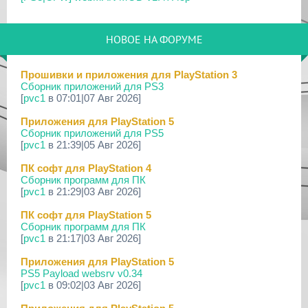
29 Мар 2026
[PS3] PS3HEN v3.5.0
НОВОЕ НА ФОРУМЕ
19 Мар 2026
[PS Portal] Программное Обеспечение 7.0.0 для PS P...
Прошивки и приложения для PlayStation 3
Сборник приложений для PS3
18 Мар 2026
[
pvc1
в 07:01|07 Авг 2026]
[PS3] Программное Обеспечение 4.93 для PlayStation...
Приложения для PlayStation 5
17 Мар 2026
Сборник приложений для PS5
[PS4] Программное Обеспечение 13.50 для PlayStatio...
[
pvc1
в 21:39|05 Авг 2026]
17 Мар 2026
ПК софт для PlayStation 4
[PS5] Программное Обеспечение 26.02-13.00.00 для P...
Сборник программ для ПК
[
pvc1
в 21:29|03 Авг 2026]
19 Фев 2026
[PS3] PS3HEN v3.4.1
ПК софт для PlayStation 5
Сборник программ для ПК
02 Фев 2026
[
pvc1
в 21:17|03 Авг 2026]
[PS3|CFW/Android] Movian M7 7.0.235/236
Приложения для PlayStation 5
29 Янв 2026
PS5 Payload websrv v0.34
[PS4] Программное Обеспечение 13.04 для PlayStatio...
[
pvc1
в 09:02|03 Авг 2026]
29 Янв 2026