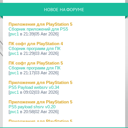
29 Мар 2026
[PS3] PS3HEN v3.5.0
НОВОЕ НА ФОРУМЕ
19 Мар 2026
[PS Portal] Программное Обеспечение 7.0.0 для PS P...
Приложения для PlayStation 5
Сборник приложений для PS5
18 Мар 2026
[
pvc1
в 21:39|05 Авг 2026]
[PS3] Программное Обеспечение 4.93 для PlayStation...
ПК софт для PlayStation 4
17 Мар 2026
Сборник программ для ПК
[PS4] Программное Обеспечение 13.50 для PlayStatio...
[
pvc1
в 21:29|03 Авг 2026]
17 Мар 2026
ПК софт для PlayStation 5
[PS5] Программное Обеспечение 26.02-13.00.00 для P...
Сборник программ для ПК
[
pvc1
в 21:17|03 Авг 2026]
19 Фев 2026
[PS3] PS3HEN v3.4.1
Приложения для PlayStation 5
PS5 Payload websrv v0.34
02 Фев 2026
[
pvc1
в 09:02|03 Авг 2026]
[PS3|CFW/Android] Movian M7 7.0.235/236
Приложения для PlayStation 5
29 Янв 2026
PS5 payload shsrv v0.20
[PS4] Программное Обеспечение 13.04 для PlayStatio...
[
pvc1
в 20:58|02 Авг 2026]
29 Янв 2026
Приложения для PlayStation 5
[PS5] Программное Обеспечение 26.01-12.60.00 для P...
PS5 Payload ELF Loader v0.24