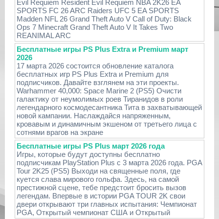
Evil Requiem Resident Evil Requiem NBA 2K26 EA
SPORTS FC 26 ARC Raiders UFC 5 EA SPORTS
Madden NFL 26 Grand Theft Auto V Call of Duty: Black
Ops 7 Minecraft Grand Theft Auto V It Takes Two
REANIMAL ARC
Бесплатные игры PS Plus Extra и Premium март
2026
17 марта 2026 состоится обновление каталога
бесплатных игр PS Plus Extra и Premium для
подписчиков. Давайте взглянем на эти проекты.
Warhammer 40,000: Space Marine 2 (PS5) Очисти
галактику от неумолимых роев Тиранидов в роли
легендарного космодесантника Тита в захватывающей
новой кампании. Наслаждайся напряженным,
кровавым и динамичным экшеном от третьего лица с
сотнями врагов на экране
Бесплатные игры PS Plus март 2026 года
Игры, которые будут доступны бесплатно
подписчикам PlayStation Plus с 3 марта 2026 года. PGA
Tour 2K25 (PS5) Выходи на священные поля, где
куется слава мирового гольфа. Здесь, на самой
престижной сцене, тебе предстоит бросить вызов
легендам. Впервые в истории PGA TOUR 2K свои
двери открывают три главных испытания: Чемпионат
PGA, Открытый чемпионат США и Открытый