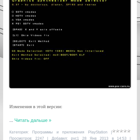
Изменения в этой версии:
...
Читать дальше »
Категория:
Программы и приложения PlayStation
|
Просмотров: 2247 | Добавил:
pvc1
28 Янв 2013 в 14:53 |