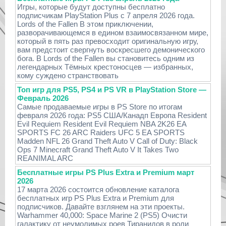
Игры, которые будут доступны бесплатно
подписчикам PlayStation Plus с 7 апреля 2026 года.
Lords of the Fallen В этом приключении,
разворачивающемся в едином взаимосвязанном мире,
который в пять раз превосходит оригинальную игру,
вам предстоит свергнуть воскресшего демонического
бога. В Lords of the Fallen вы становитесь одним из
легендарных Тёмных крестоносцев — избранных,
кому суждено странствовать
Топ игр для PS5, PS4 и PS VR в PlayStation Store —
Февраль 2026
Самые продаваемые игры в PS Store по итогам
февраля 2026 года: PS5 США/Канадп Европа Resident
Evil Requiem Resident Evil Requiem NBA 2K26 EA
SPORTS FC 26 ARC Raiders UFC 5 EA SPORTS
Madden NFL 26 Grand Theft Auto V Call of Duty: Black
Ops 7 Minecraft Grand Theft Auto V It Takes Two
REANIMAL ARC
Бесплатные игры PS Plus Extra и Premium март
2026
17 марта 2026 состоится обновление каталога
бесплатных игр PS Plus Extra и Premium для
подписчиков. Давайте взглянем на эти проекты.
Warhammer 40,000: Space Marine 2 (PS5) Очисти
галактику от неумолимых роев Тиранидов в роли