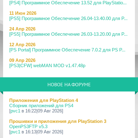
[PS4] Программное Обеспечение 13.52 для PlayStatio...
11 Июн 2026
[PS5] Программное Обеспечение 26.04-13.40.00 для P...
24 Апр 2026
[PS5] Программное Обеспечение 26.03-13.20.00 для P...
12 Апр 2026
[PS Portal] Программное Обеспечение 7.0.2 для PS P...
09 Апр 2026
[PS3|CFW] webMAN MOD v1.47.48p
29 Мар 2026
[PS3] PS3HEN v3.5.0
НОВОЕ НА ФОРУМЕ
19 Мар 2026
[PS Portal] Программное Обеспечение 7.0.0 для PS P...
Приложения для PlayStation 4
Сборник приложений для PS4
18 Мар 2026
[
pvc1
в 16:22|09 Авг 2026]
[PS3] Программное Обеспечение 4.93 для PlayStation...
Прошивки и приложения для PlayStation 3
17 Мар 2026
OpenPS3FTP v5.3
[PS4] Программное Обеспечение 13.50 для PlayStatio...
[
pvc1
в 16:13|09 Авг 2026]