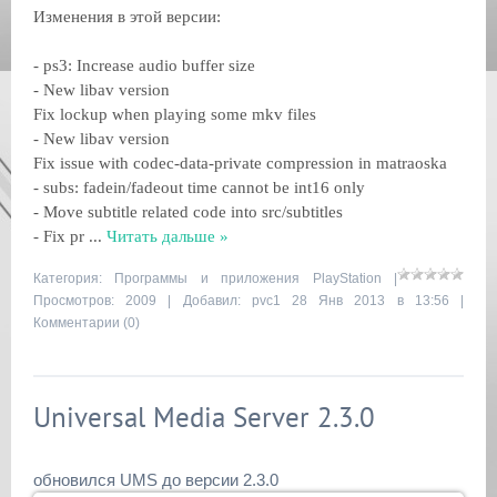
Изменения в этой версии:
- ps3: Increase audio buffer size
- New libav version
Fix lockup when playing some mkv files
- New libav version
Fix issue with codec-data-private compression in matraoska
- subs: fadein/fadeout time cannot be int16 only
- Move subtitle related code into src/subtitles
- Fix pr
...
Читать дальше »
Категория:
Программы и приложения PlayStation
|
Просмотров: 2009 | Добавил:
pvc1
28 Янв 2013 в 13:56 |
Комментарии (0)
Universal Media Server 2.3.0
обновился UMS до версии 2.3.0