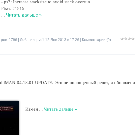
- ps3: Increase stacksize to avoid stack overrun
Fixes #1515
...
Читать дальше »
ров: 1796 | Добавил:
pvc1
12 Янв 2013 в 17:26 |
Комментарии (0)
tiMAN 04.18.01 UPDATE. Это не полноценный релиз, а обновлени
Измен
...
Читать дальше »