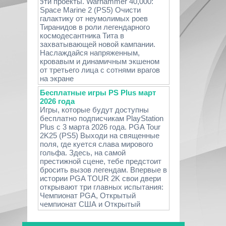
эти проекты. Warhammer 40,000:
Space Marine 2 (PS5) Очисти
галактику от неумолимых роев
Тиранидов в роли легендарного
космодесантника Тита в
захватывающей новой кампании.
Наслаждайся напряженным,
кровавым и динамичным экшеном
от третьего лица с сотнями врагов
на экране
Бесплатные игры PS Plus март
2026 года
Игры, которые будут доступны
бесплатно подписчикам PlayStation
Plus с 3 марта 2026 года. PGA Tour
2K25 (PS5) Выходи на священные
поля, где куется слава мирового
гольфа. Здесь, на самой
престижной сцене, тебе предстоит
бросить вызов легендам. Впервые в
истории PGA TOUR 2K свои двери
открывают три главных испытания:
Чемпионат PGA, Открытый
чемпионат США и Открытый