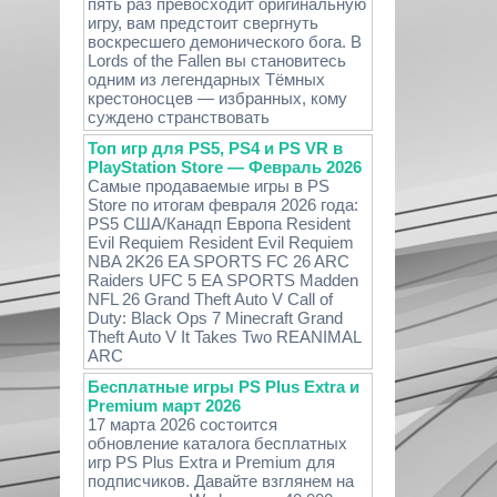
пять раз превосходит оригинальную
игру, вам предстоит свергнуть
воскресшего демонического бога. В
Lords of the Fallen вы становитесь
одним из легендарных Тёмных
крестоносцев — избранных, кому
суждено странствовать
Топ игр для PS5, PS4 и PS VR в
PlayStation Store — Февраль 2026
Самые продаваемые игры в PS
Store по итогам февраля 2026 года:
PS5 США/Канадп Европа Resident
Evil Requiem Resident Evil Requiem
NBA 2K26 EA SPORTS FC 26 ARC
Raiders UFC 5 EA SPORTS Madden
NFL 26 Grand Theft Auto V Call of
Duty: Black Ops 7 Minecraft Grand
Theft Auto V It Takes Two REANIMAL
ARC
Бесплатные игры PS Plus Extra и
Premium март 2026
17 марта 2026 состоится
обновление каталога бесплатных
игр PS Plus Extra и Premium для
подписчиков. Давайте взглянем на