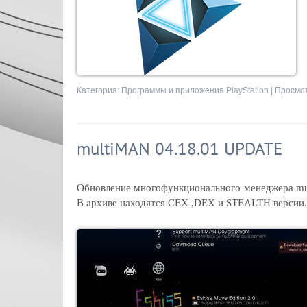
Категория:
Программы и приложения PlayStation
| Просмот
multiMAN 04.18.01 UPDATE
Обновление многофункционального менеджера mul
В архиве находятся CEX ,DEX и STEALTH версии.