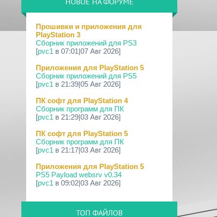
НОВОЕ НА ФОРУМЕ
09 Апр 2026
[PS3|CFW] webMAN MOD v1.47.48p
Прошивки и приложения для
PlayStation 3
29 Мар 2026
Сборник приложений для PS3
[PS3] PS3HEN v3.5.0
[
pvc1
в 07:01|07 Авг 2026]
19 Мар 2026
Приложения для PlayStation 5
[PS Portal] Программное
Сборник приложений для PS5
Обеспечение 7.0.0 для PS P...
[
pvc1
в 21:39|05 Авг 2026]
18 Мар 2026
ПК софт для PlayStation 4
[PS3] Программное Обеспечение 4.93
Сборник программ для ПК
для PlayStation...
[
pvc1
в 21:29|03 Авг 2026]
17 Мар 2026
ПК софт для PlayStation 5
[PS4] Программное Обеспечение
Сборник программ для ПК
13.50 для PlayStatio...
[
pvc1
в 21:17|03 Авг 2026]
17 Мар 2026
Приложения для PlayStation 5
[PS5] Программное Обеспечение
PS5 Payload websrv v0.34
26.02-13.00.00 для P...
[
pvc1
в 09:02|03 Авг 2026]
19 Фев 2026
Приложения для PlayStation 5
[PS3] PS3HEN v3.4.1
PS5 payload shsrv v0.20
ТОП ФАЙЛОВ
[
pvc1
в 20:58|02 Авг 2026]