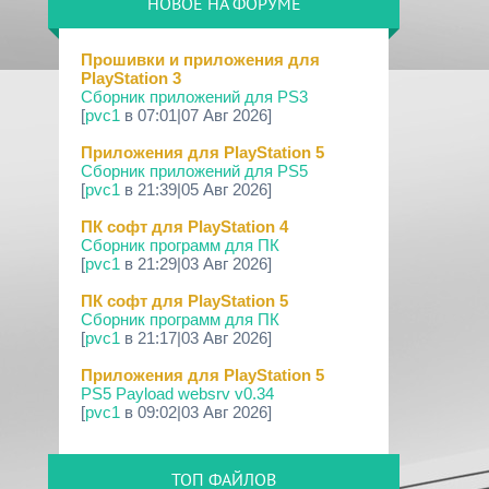
НОВОЕ НА ФОРУМЕ
09 Апр 2026
[PS3|CFW] webMAN MOD v1.47.48p
Прошивки и приложения для
PlayStation 3
29 Мар 2026
Сборник приложений для PS3
[PS3] PS3HEN v3.5.0
[
pvc1
в 07:01|07 Авг 2026]
19 Мар 2026
Приложения для PlayStation 5
[PS Portal] Программное
Сборник приложений для PS5
Обеспечение 7.0.0 для PS P...
[
pvc1
в 21:39|05 Авг 2026]
18 Мар 2026
ПК софт для PlayStation 4
[PS3] Программное Обеспечение 4.93
Сборник программ для ПК
для PlayStation...
[
pvc1
в 21:29|03 Авг 2026]
17 Мар 2026
ПК софт для PlayStation 5
[PS4] Программное Обеспечение
Сборник программ для ПК
13.50 для PlayStatio...
[
pvc1
в 21:17|03 Авг 2026]
17 Мар 2026
Приложения для PlayStation 5
[PS5] Программное Обеспечение
PS5 Payload websrv v0.34
26.02-13.00.00 для P...
[
pvc1
в 09:02|03 Авг 2026]
19 Фев 2026
Приложения для PlayStation 5
[PS3] PS3HEN v3.4.1
PS5 payload shsrv v0.20
ТОП ФАЙЛОВ
[
pvc1
в 20:58|02 Авг 2026]