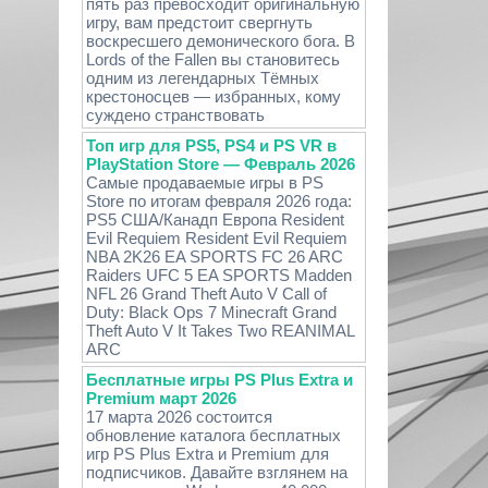
пять раз превосходит оригинальную
игру, вам предстоит свергнуть
воскресшего демонического бога. В
Lords of the Fallen вы становитесь
одним из легендарных Тёмных
крестоносцев — избранных, кому
суждено странствовать
Топ игр для PS5, PS4 и PS VR в
PlayStation Store — Февраль 2026
Самые продаваемые игры в PS
Store по итогам февраля 2026 года:
PS5 США/Канадп Европа Resident
Evil Requiem Resident Evil Requiem
NBA 2K26 EA SPORTS FC 26 ARC
Raiders UFC 5 EA SPORTS Madden
NFL 26 Grand Theft Auto V Call of
Duty: Black Ops 7 Minecraft Grand
Theft Auto V It Takes Two REANIMAL
ARC
Бесплатные игры PS Plus Extra и
Premium март 2026
17 марта 2026 состоится
обновление каталога бесплатных
игр PS Plus Extra и Premium для
подписчиков. Давайте взглянем на