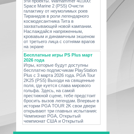
эти проекты. Warhammer 40,000:
Space Marine 2 (PS5) Очисти
галактику от неумолимых роев
Тиранидов в роли легендарного
космодесантника Тита в
захватывающей новой кампании.
Наслаждайся напряженным,
кровавым и динамичным экшеном
от третьего лица с сотнями врагов
на экране
Бесплатные игры PS Plus март
2026 года
Игры, которые будут доступны
бесплатно подписчикам PlayStation
Plus с 3 марта 2026 года. PGA Tour
2K25 (PS5) Выходи на священные
поля, где куется слава мирового
гольфа. Здесь, на самой
престижной сцене, тебе предстоит
бросить вызов легендам. Впервые в
истории PGA TOUR 2K свои двери
открывают три главных испытания:
Чемпионат PGA, Открытый
чемпионат США и Открытый