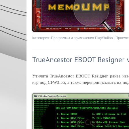
Категория:
Программы и приложения PlayStation
| Просмот
TrueAncestor EBOOT Resigner 
Утилита TrueAncestor EBOOT Resigner, ранее изве
игр под CFW3.55, а также переподписывать их п