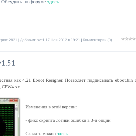
Обсудить на форуме
здесь
ров: 2821 | Добавил:
pvc1
17 Ноя 2012 в 19:21 |
Комментарии (0)
v1.51
стная как 4.21 Eboot Resigner. Позволяет подписывать eboot.bin 
од CFW4.xx
Изменения в этой версии:
- фикс скрипта логики ошибки в 3-й опции
Скачать можно
здесь