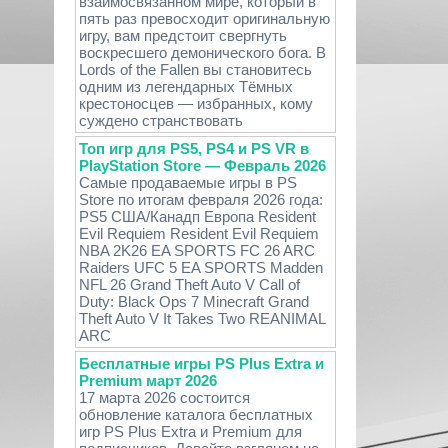
взаимосвязанном мире, который в
пять раз превосходит оригинальную
игру, вам предстоит свергнуть
воскресшего демонического бога. В
Lords of the Fallen вы становитесь
одним из легендарных Тёмных
крестоносцев — избранных, кому
суждено странствовать
Топ игр для PS5, PS4 и PS VR в
PlayStation Store — Февраль 2026
Самые продаваемые игры в PS
Store по итогам февраля 2026 года:
PS5 США/Канадп Европа Resident
Evil Requiem Resident Evil Requiem
NBA 2K26 EA SPORTS FC 26 ARC
Raiders UFC 5 EA SPORTS Madden
NFL 26 Grand Theft Auto V Call of
Duty: Black Ops 7 Minecraft Grand
Theft Auto V It Takes Two REANIMAL
ARC
Бесплатные игры PS Plus Extra и
Premium март 2026
17 марта 2026 состоится
обновление каталога бесплатных
игр PS Plus Extra и Premium для