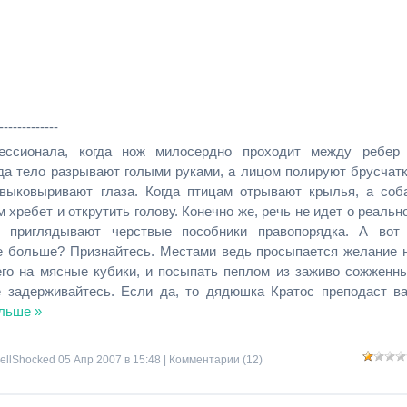
-------------
ссионала, когда нож милосердно проходит между ребер
гда тело разрывают голыми руками, а лицом полируют брусчатк
выковыривают глаза. Когда птицам отрывают крылья, а соб
 хребет и открутить голову. Конечно же, речь не идет о реальн
 приглядывают черствые пособники правопорядка. А вот
же больше? Признайтесь. Местами ведь просыпается желание 
его на мясные кубики, и посыпать пеплом из заживо сожженн
е задерживайтесь. Если да, то дядюшка Кратос преподаст в
льше »
ellShocked
05 Апр 2007 в 15:48 |
Комментарии (12)