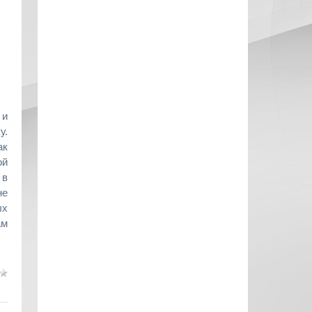
 и
у.
ак
ой
 в
не
ых
ам