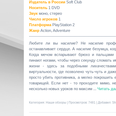
Издатель в России
Soft Club
Носитель
1 DVD
Звук
моно, стерео
Число игроков
1
Платформа
PlayStation 2
Жанр
Action, Adventure
-------------------------------------------------------------------
Любите ли вы насилие? Не насилие профе
останавливает сердце. А насилие безумца, ко
Когда мечом вспарывают брюхо и пальцами 
пинают ногами, чтобы через секунду сломать им
жизни - здесь за подобными лихачествами
виртуальности, где позволено чуть-чуть и да
просто убить противника, а мелко покрошить 
товарищей. Если нет - то проходите мимо, н
несколько новых уроков по максим
...
Читать да
Категория:
Наши обзоры
| Просмотров: 7481 | Добавил:
Sh