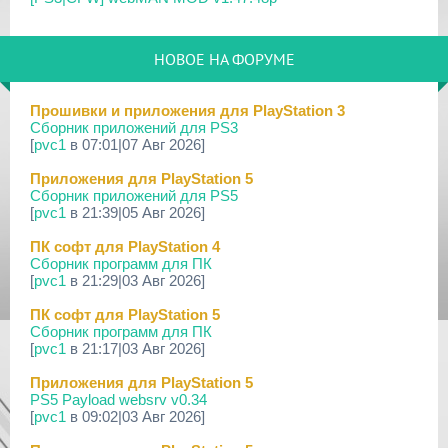
29 Мар 2026
[PS3] PS3HEN v3.5.0
НОВОЕ НА ФОРУМЕ
19 Мар 2026
[PS Portal] Программное Обеспечение 7.0.0 для PS P...
Прошивки и приложения для PlayStation 3
Сборник приложений для PS3
18 Мар 2026
[
pvc1
в 07:01|07 Авг 2026]
[PS3] Программное Обеспечение 4.93 для PlayStation...
Приложения для PlayStation 5
17 Мар 2026
Сборник приложений для PS5
[PS4] Программное Обеспечение 13.50 для PlayStatio...
[
pvc1
в 21:39|05 Авг 2026]
17 Мар 2026
ПК софт для PlayStation 4
[PS5] Программное Обеспечение 26.02-13.00.00 для P...
Сборник программ для ПК
[
pvc1
в 21:29|03 Авг 2026]
19 Фев 2026
[PS3] PS3HEN v3.4.1
ПК софт для PlayStation 5
Сборник программ для ПК
02 Фев 2026
[
pvc1
в 21:17|03 Авг 2026]
[PS3|CFW/Android] Movian M7 7.0.235/236
Приложения для PlayStation 5
29 Янв 2026
PS5 Payload websrv v0.34
[PS4] Программное Обеспечение 13.04 для PlayStatio...
[
pvc1
в 09:02|03 Авг 2026]
29 Янв 2026