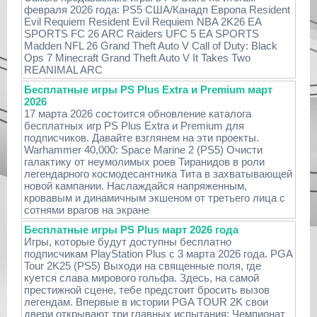
февраля 2026 года: PS5 США/Канадп Европа Resident
Evil Requiem Resident Evil Requiem NBA 2K26 EA
SPORTS FC 26 ARC Raiders UFC 5 EA SPORTS
Madden NFL 26 Grand Theft Auto V Call of Duty: Black
Ops 7 Minecraft Grand Theft Auto V It Takes Two
REANIMAL ARC
Бесплатные игры PS Plus Extra и Premium март
2026
17 марта 2026 состоится обновление каталога
бесплатных игр PS Plus Extra и Premium для
подписчиков. Давайте взглянем на эти проекты.
Warhammer 40,000: Space Marine 2 (PS5) Очисти
галактику от неумолимых роев Тиранидов в роли
легендарного космодесантника Тита в захватывающей
новой кампании. Наслаждайся напряженным,
кровавым и динамичным экшеном от третьего лица с
сотнями врагов на экране
Бесплатные игры PS Plus март 2026 года
Игры, которые будут доступны бесплатно
подписчикам PlayStation Plus с 3 марта 2026 года. PGA
Tour 2K25 (PS5) Выходи на священные поля, где
куется слава мирового гольфа. Здесь, на самой
престижной сцене, тебе предстоит бросить вызов
легендам. Впервые в истории PGA TOUR 2K свои
двери открывают три главных испытания: Чемпионат