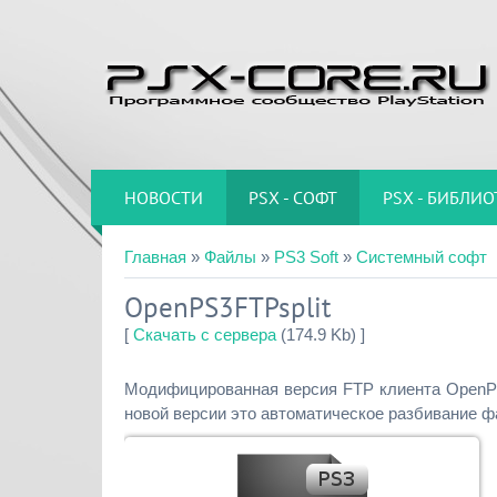
НОВОСТИ
PSX - СОФТ
PSX - БИБЛИО
Главная
»
Файлы
»
PS3 Soft
»
Системный софт
OpenPS3FTPsplit
[
Скачать с сервера
(174.9 Kb) ]
Модифицированная версия FTP клиента OpenPS
новой версии это автоматическое разбивание ф