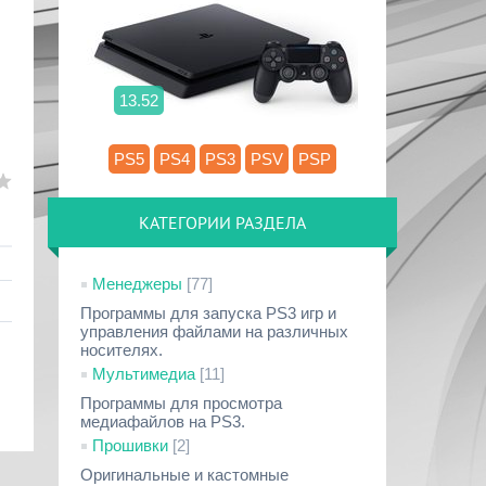
13.52
PS5
PS4
PS3
PSV
PSP
КАТЕГОРИИ РАЗДЕЛА
Менеджеры
[77]
Программы для запуска PS3 игр и
управления файлами на различных
носителях.
Мультимедиа
[11]
Программы для просмотра
медиафайлов на PS3.
Прошивки
[2]
Оригинальные и кастомные