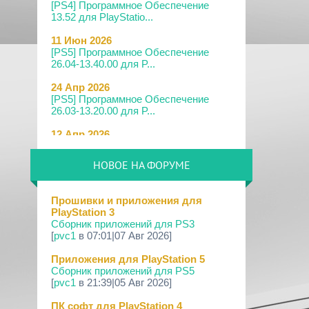
[PS4] Программное Обеспечение
13.52 для PlayStatio...
11 Июн 2026
[PS5] Программное Обеспечение
26.04-13.40.00 для P...
24 Апр 2026
[PS5] Программное Обеспечение
26.03-13.20.00 для P...
12 Апр 2026
[PS Portal] Программное
Обеспечение 7.0.2 для PS P...
НОВОЕ НА ФОРУМЕ
09 Апр 2026
[PS3|CFW] webMAN MOD v1.47.48p
Прошивки и приложения для
PlayStation 3
29 Мар 2026
Сборник приложений для PS3
[PS3] PS3HEN v3.5.0
[
pvc1
в 07:01|07 Авг 2026]
19 Мар 2026
Приложения для PlayStation 5
[PS Portal] Программное
Сборник приложений для PS5
Обеспечение 7.0.0 для PS P...
[
pvc1
в 21:39|05 Авг 2026]
18 Мар 2026
ПК софт для PlayStation 4