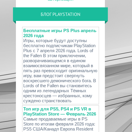
БЛОГ PLAYSTATION
Бесплатные игры PS Plus апрель
2026 года
Игры, которые будут доступны
бесплатно подписчикам PlayStation
Plus с 7 апреля 2026 года. Lords of
the Fallen В этом приключении,
разворачивающемся в едином
взаимосвязанном мире, который в
пять раз превосходит оригинальную
игру, вам предстоит свергнуть
воскресшего демонического бога. В
Lords of the Fallen вы становитесь
одним из легендарных Тёмных
крестоносцев — избранных, кому
суждено странствовать
Топ игр для PS5, PS4 и PS VR в
PlayStation Store — Февраль 2026
Самые продаваемые игры в PS
Store по итогам февраля 2026 года:
PS5 США/Канадп Европа Resident