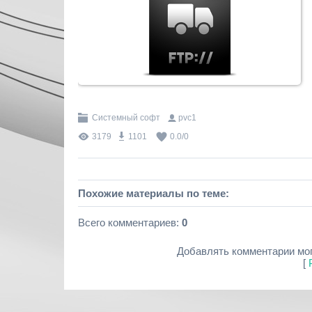
Системный софт
pvc1
3179
1101
0.0
/
0
Похожие материалы по теме:
Всего комментариев
:
0
Добавлять комментарии мог
[