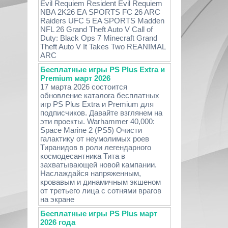
Evil Requiem Resident Evil Requiem
NBA 2K26 EA SPORTS FC 26 ARC
Raiders UFC 5 EA SPORTS Madden
NFL 26 Grand Theft Auto V Call of
Duty: Black Ops 7 Minecraft Grand
Theft Auto V It Takes Two REANIMAL
ARC
Бесплатные игры PS Plus Extra и
Premium март 2026
17 марта 2026 состоится
обновление каталога бесплатных
игр PS Plus Extra и Premium для
подписчиков. Давайте взглянем на
эти проекты. Warhammer 40,000:
Space Marine 2 (PS5) Очисти
галактику от неумолимых роев
Тиранидов в роли легендарного
космодесантника Тита в
захватывающей новой кампании.
Наслаждайся напряженным,
кровавым и динамичным экшеном
от третьего лица с сотнями врагов
на экране
Бесплатные игры PS Plus март
2026 года