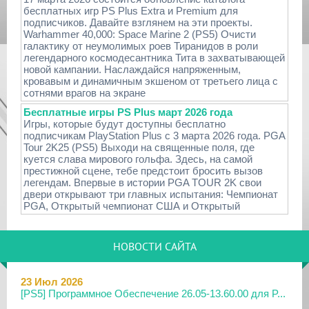
бесплатных игр PS Plus Extra и Premium для
подписчиков. Давайте взглянем на эти проекты.
Warhammer 40,000: Space Marine 2 (PS5) Очисти
галактику от неумолимых роев Тиранидов в роли
легендарного космодесантника Тита в захватывающей
новой кампании. Наслаждайся напряженным,
кровавым и динамичным экшеном от третьего лица с
сотнями врагов на экране
Бесплатные игры PS Plus март 2026 года
Игры, которые будут доступны бесплатно
подписчикам PlayStation Plus с 3 марта 2026 года. PGA
Tour 2K25 (PS5) Выходи на священные поля, где
куется слава мирового гольфа. Здесь, на самой
престижной сцене, тебе предстоит бросить вызов
легендам. Впервые в истории PGA TOUR 2K свои
двери открывают три главных испытания: Чемпионат
PGA, Открытый чемпионат США и Открытый
НОВОСТИ САЙТА
23 Июл 2026
[PS5] Программное Обеспечение 26.05-13.60.00 для P...