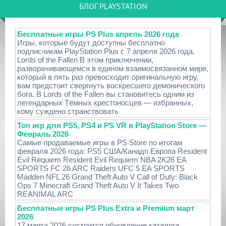
БЛОГ PLAYSTATION
Бесплатные игры PS Plus апрель 2026 года
Игры, которые будут доступны бесплатно
подписчикам PlayStation Plus с 7 апреля 2026 года.
Lords of the Fallen В этом приключении,
разворачивающемся в едином взаимосвязанном мире,
который в пять раз превосходит оригинальную игру,
вам предстоит свергнуть воскресшего демонического
бога. В Lords of the Fallen вы становитесь одним из
легендарных Тёмных крестоносцев — избранных,
кому суждено странствовать
Топ игр для PS5, PS4 и PS VR в PlayStation Store —
Февраль 2026
Самые продаваемые игры в PS Store по итогам
февраля 2026 года: PS5 США/Канадп Европа Resident
Evil Requiem Resident Evil Requiem NBA 2K26 EA
SPORTS FC 26 ARC Raiders UFC 5 EA SPORTS
Madden NFL 26 Grand Theft Auto V Call of Duty: Black
Ops 7 Minecraft Grand Theft Auto V It Takes Two
REANIMAL ARC
Бесплатные игры PS Plus Extra и Premium март
2026
17 марта 2026 состоится обновление каталога