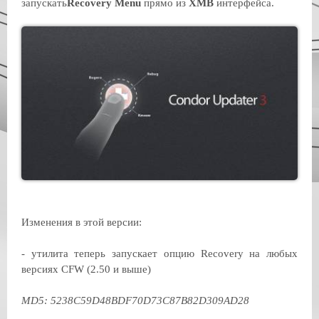
запускать
Recovery Menu
прямо из
XMB
интерфейса.
Изменения в этой версии:
- утилита теперь запускает опцию Recovery на любых
версиях CFW (2.50 и выше)
MD5: 5238C59D48BDF70D73C87B82D309AD28