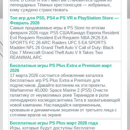
легендарных Тёмных крестоносцев — избранных,
кому суждено странствовать
Топ игр для PS5, PS4 и PS VR в PlayStation Store —
Февраль 2026
Самые продаваемые игры в PS Store по итогам
февраля 2026 года: PS5 США/Канадп Европа Resident
Evil Requiem Resident Evil Requiem NBA 2K26 EA
SPORTS FC 26 ARC Raiders UFC 5 EA SPORTS
Madden NFL 26 Grand Theft Auto V Call of Duty: Black
Ops 7 Minecraft Grand Theft Auto V It Takes Two
REANIMAL ARC
Бесплатные игры PS Plus Extra и Premium март
2026
17 марта 2026 состоится обновление каталога
бесплатных игр PS Plus Extra и Premium для
подписчиков. Давайте взглянем на эти проекты.
Warhammer 40,000: Space Marine 2 (PS5) Очисти
галактику от неумолимых роев Тиранидов в роли
легендарного космодесантника Тита в захватывающей
новой кампании. Наслаждайся напряженным,
кровавым и динамичным экшеном от третьего лица с
сотнями врагов на экране
Бесплатные игры PS Plus март 2026 года
Игры, которые будут доступны бесплатно