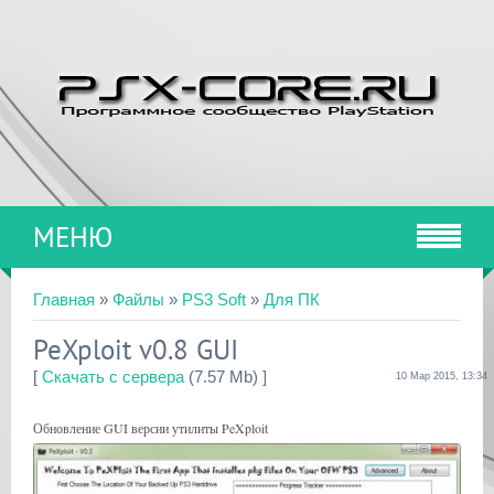
МЕНЮ
Главная
»
Файлы
»
PS3 Soft
»
Для ПК
PeXploit v0.8 GUI
[
Скачать с сервера
(7.57 Mb) ]
10 Мар 2015, 13:34
Обновление GUI версии утилиты PeXploit