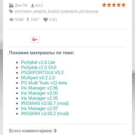
Для ПК
pvc1
ps3 hacks
,
pexploit
,
Exploit
,
ps3export
,
ps3 backup
5188
1567
5.0
/
1
Нравится
Похожие материалы по теме:
PeXploit v1.0 Lite
PeXploit v1.0 GUI
PS3XPORTGUI V0.2
MuXport v0.2.1.0
PS Multi Tools v11 beta
Iris Manager v2.96
Iris Manager v3.00
Iris Manager v2.95
IRISMAN v3.50.7 (mod)
Iris Manager v2.97
IRISMAN v3.50.2 (mod)
Всего комментариев
:
0