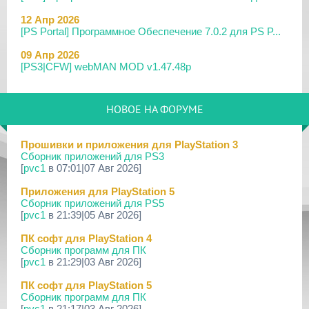
12 Апр 2026
[PS Portal] Программное Обеспечение 7.0.2 для PS P...
09 Апр 2026
[PS3|CFW] webMAN MOD v1.47.48p
29 Мар 2026
[PS3] PS3HEN v3.5.0
НОВОЕ НА ФОРУМЕ
19 Мар 2026
[PS Portal] Программное Обеспечение 7.0.0 для PS P...
Прошивки и приложения для PlayStation 3
Сборник приложений для PS3
18 Мар 2026
[
pvc1
в 07:01|07 Авг 2026]
[PS3] Программное Обеспечение 4.93 для PlayStation...
Приложения для PlayStation 5
17 Мар 2026
Сборник приложений для PS5
[PS4] Программное Обеспечение 13.50 для PlayStatio...
[
pvc1
в 21:39|05 Авг 2026]
17 Мар 2026
ПК софт для PlayStation 4
[PS5] Программное Обеспечение 26.02-13.00.00 для P...
Сборник программ для ПК
[
pvc1
в 21:29|03 Авг 2026]
19 Фев 2026
[PS3] PS3HEN v3.4.1
ПК софт для PlayStation 5
Сборник программ для ПК
02 Фев 2026
[
pvc1
в 21:17|03 Авг 2026]