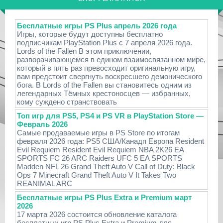
Бесплатные игры PS Plus апрель 2026 года
Игры, которые будут доступны бесплатно
подписчикам PlayStation Plus с 7 апреля 2026 года.
Lords of the Fallen В этом приключении,
разворачивающемся в едином взаимосвязанном мире,
который в пять раз превосходит оригинальную игру,
вам предстоит свергнуть воскресшего демонического
бога. В Lords of the Fallen вы становитесь одним из
легендарных Тёмных крестоносцев — избранных,
кому суждено странствовать
Топ игр для PS5, PS4 и PS VR в PlayStation Store —
Февраль 2026
Самые продаваемые игры в PS Store по итогам
февраля 2026 года: PS5 США/Канадп Европа Resident
Evil Requiem Resident Evil Requiem NBA 2K26 EA
SPORTS FC 26 ARC Raiders UFC 5 EA SPORTS
Madden NFL 26 Grand Theft Auto V Call of Duty: Black
Ops 7 Minecraft Grand Theft Auto V It Takes Two
REANIMAL ARC
Бесплатные игры PS Plus Extra и Premium март
2026
17 марта 2026 состоится обновление каталога
бесплатных игр PS Plus Extra и Premium для