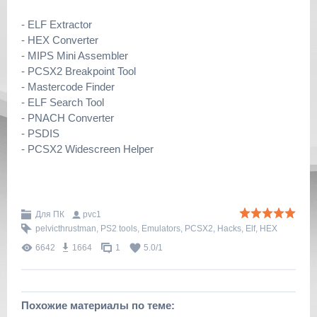
- ELF Extractor
- HEX Converter
- MIPS Mini Assembler
- PCSX2 Breakpoint Tool
- Mastercode Finder
- ELF Search Tool
- PNACH Converter
- PSDIS
- PCSX2 Widescreen Helper
Для ПК
pvc1
pelvicthrustman
,
PS2 tools
,
Emulators
,
PCSX2
,
Hacks
,
Elf
,
HEX
6642
1664
1
5.0
/
1
Похожие материалы по теме: