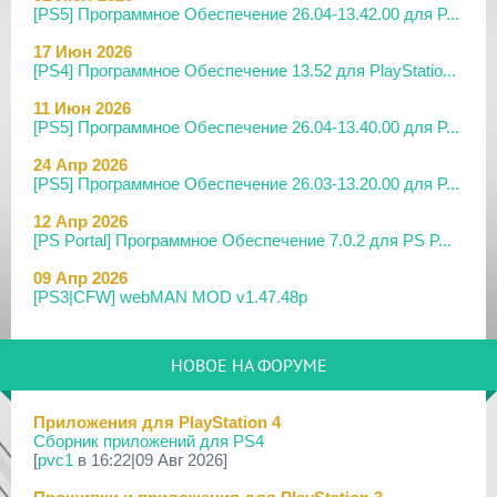
[PS5] Программное Обеспечение 26.04-13.42.00 для P...
17 Июн 2026
[PS4] Программное Обеспечение 13.52 для PlayStatio...
11 Июн 2026
[PS5] Программное Обеспечение 26.04-13.40.00 для P...
24 Апр 2026
[PS5] Программное Обеспечение 26.03-13.20.00 для P...
12 Апр 2026
[PS Portal] Программное Обеспечение 7.0.2 для PS P...
09 Апр 2026
[PS3|CFW] webMAN MOD v1.47.48p
29 Мар 2026
[PS3] PS3HEN v3.5.0
НОВОЕ НА ФОРУМЕ
19 Мар 2026
[PS Portal] Программное Обеспечение 7.0.0 для PS P...
Приложения для PlayStation 4
Сборник приложений для PS4
18 Мар 2026
[
pvc1
в 16:22|09 Авг 2026]
[PS3] Программное Обеспечение 4.93 для PlayStation...