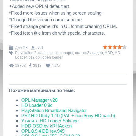
+Added new OPLM default art
*Fixed more issues when using screen scaling.
*Changed the version name scheme.
*Fixed strange game id's in UL format crashing OPLM.
*Fixed fetch title from db with special characters.
Для ПК
pvc1
Playstation 2
,
danielb
,
opl manager
,
опл
,
пс2 лоадер
,
HDD
,
HD
Loader
,
ps2 opl
,
open loader
13703
3918
4.2
/
5
Похожие материалы по теме:
OPL Manager v20
HD Loader 0.8c
PlayStation Broadband Navigator
PS2 HD Utility 1.10 (PAL + non $ony HD patch)
Утилита HD Loader Salvage
HDD OSD by kRHAcken
OPL 0.9.4 DB rev.949