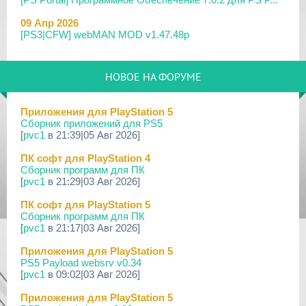
09 Апр 2026
[PS3|CFW] webMAN MOD v1.47.48p
29 Мар 2026
[PS3] PS3HEN v3.5.0
НОВОЕ НА ФОРУМЕ
19 Мар 2026
[PS Portal] Программное Обеспечение 7.0.0 для PS P...
Приложения для PlayStation 5
Сборник приложений для PS5
18 Мар 2026
[
pvc1
в 21:39|05 Авг 2026]
[PS3] Программное Обеспечение 4.93 для PlayStation...
ПК софт для PlayStation 4
17 Мар 2026
Сборник программ для ПК
[PS4] Программное Обеспечение 13.50 для PlayStatio...
[
pvc1
в 21:29|03 Авг 2026]
17 Мар 2026
ПК софт для PlayStation 5
[PS5] Программное Обеспечение 26.02-13.00.00 для P...
Сборник программ для ПК
[
pvc1
в 21:17|03 Авг 2026]
19 Фев 2026
[PS3] PS3HEN v3.4.1
Приложения для PlayStation 5
PS5 Payload websrv v0.34
02 Фев 2026
[
pvc1
в 09:02|03 Авг 2026]
[PS3|CFW/Android] Movian M7 7.0.235/236
Приложения для PlayStation 5
29 Янв 2026