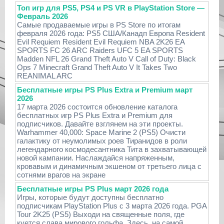
Топ игр для PS5, PS4 и PS VR в PlayStation Store —
Февраль 2026
Самые продаваемые игры в PS Store по итогам
февраля 2026 года: PS5 США/Канадп Европа Resident
Evil Requiem Resident Evil Requiem NBA 2K26 EA
SPORTS FC 26 ARC Raiders UFC 5 EA SPORTS
Madden NFL 26 Grand Theft Auto V Call of Duty: Black
Ops 7 Minecraft Grand Theft Auto V It Takes Two
REANIMAL ARC
Бесплатные игры PS Plus Extra и Premium март
2026
17 марта 2026 состоится обновление каталога
бесплатных игр PS Plus Extra и Premium для
подписчиков. Давайте взглянем на эти проекты.
Warhammer 40,000: Space Marine 2 (PS5) Очисти
галактику от неумолимых роев Тиранидов в роли
легендарного космодесантника Тита в захватывающей
новой кампании. Наслаждайся напряженным,
кровавым и динамичным экшеном от третьего лица с
сотнями врагов на экране
Бесплатные игры PS Plus март 2026 года
Игры, которые будут доступны бесплатно
подписчикам PlayStation Plus с 3 марта 2026 года. PGA
Tour 2K25 (PS5) Выходи на священные поля, где
куется слава мирового гольфа. Здесь, на самой